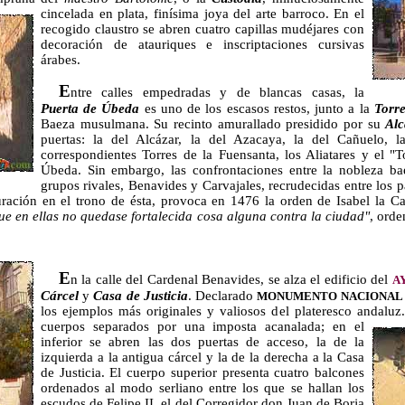
cincelada en plata,
finísima joya del arte barroco. En el
recogido claustro se abren cuatro capillas mudéjares con
decoración de atauriques e inscriptaciones cursivas
árabes.
E
ntre calles empedradas y de blancas casas, la
Puerta de Úbeda
es uno de los escasos restos, junto a la
Torre
Baeza musulmana. Su recinto amurallado presidido por su
Alc
puertas: la del Alcázar, la del Azacaya, la del Cañuelo, 
correspondientes Torres de la Fuensanta, los Aliatares y el "T
Úbeda. Sin embargo, las confrontaciones entre la nobleza ba
grupos rivales, Benavides y Carvajales, recrudecidas entre los 
tauración en el trono de ésta, provoca en 1476 la orden de Isabel la C
ue en ellas no quedase fortalecida cosa alguna contra la
ciudad"
, orde
E
n la calle del Cardenal Benavides, se alza el edificio del
A
Cárcel
y
Casa de Justicia
. Declarado
MONUMENTO NACIONAL
los ejemplos más originales y valiosos del plateresco andalu
cuerpos separados por una imposta acanalada; en el
inferior se abren las dos puertas de acceso, la de la
izquierda a la antigua cárcel y la de la derecha a la Casa
de Justicia. El cuerpo superior presenta cuatro balcones
ordenados al modo serliano entre los que se hallan los
escudos de Felipe II, el del Corregidor don Juan de Borja