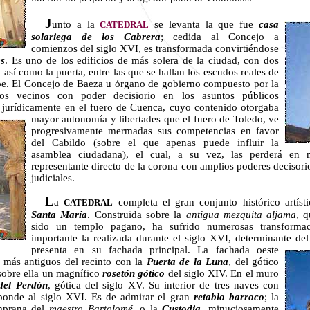
J
unto a la
se levanta la que fue
casa
CATEDRAL
solariega de los Cabrera
; cedida al Concejo a
comienzos del siglo XVI, es transformada convirtiéndose
es
. Es uno de los edificios de más solera de la ciudad, con dos
, así como la puerta, entre las que se hallan los escudos reales de
pe. El Concejo de Baeza u órgano de gobierno compuesto por la
os vecinos con poder decisiorio en los asuntos públicos
 jurídicamente en el fuero de Cuenca, cuyo contenido otorgaba
mayor autonomía y libertades que el fuero de
Toledo, ve
progresivamente mermadas sus competencias en favor
del Cabildo (sobre el que apenas puede influir la
asamblea ciudadana), el cual, a su vez, las perderá en 
representante directo de la corona
con amplios poderes decisorio
judiciales.
L
a
completa el gran conjunto histórico artís
CATEDRAL
Santa María
. Construida sobre la
antigua mezquita aljama
, 
sido un templo pagano, ha sufrido numerosas transformac
importante la realizada durante el siglo XVI, determinante de
presenta en su fachada principal. La fachada oeste
 más antiguos del recinto con la
Puerta de la Luna
, del gótico
 sobre ella un magnífico
rosetón gótico
del siglo XIV. En el muro
del Perdón
, gótica del siglo XV. Su interior de tres naves con
ponde al siglo XVI. Es de admirar el gran
retablo barroco
; la
emprana del
maestro Bartolomé
, o la
Custodia
, minuciosamente