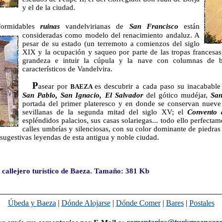
y el de la ciudad.
formidables
ruinas
vandelvirianas de
San Francisco
están
consideradas como modelo del
renacimiento andaluz. A
pesar de su estado (un terremoto a comienzos del siglo
XIX y la ocupación y saqueo por parte de las tropas francesas
grandeza e intuir la cúpula y la nave con columnas de bas
característicos de Vandelvira.
P
asear por
es descubrir a cada paso su inacababl
BAEZA
San Pablo, San Ignacio, El Salvador
del gótico mudéjar,
San
portada del primer plateresco y en donde se conservan nueve 
sevillanas de la segunda mitad del siglo XV; el
Convento 
espléndidos palacios, sus casas solariegas... todo ello perfect
calles umbrías y silenciosas, con su color dominante de piedra
s sugestivas leyendas de esta antigua y noble ciudad.
allejero turístico de Baeza. Tamaño: 381 Kb
Úbeda y Baeza
|
Dónde Alojarse
|
Dónde Comer
|
Bares
|
Postales