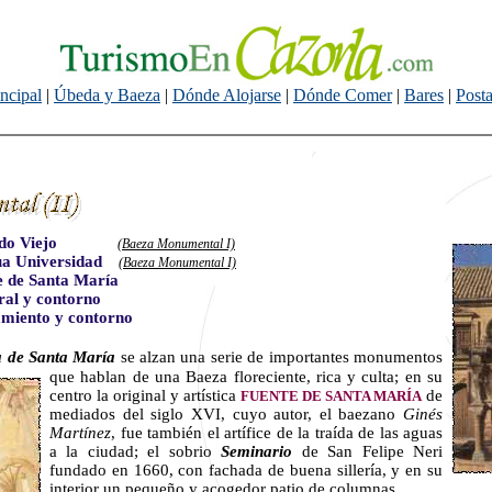
incipal
|
Úbeda y Baeza
|
Dónde Alojarse
|
Dónde Comer
|
Bares
|
Posta
o Viejo
(Baeza Monumental I)
a Universidad
(Baeza Monumental I)
 de Santa María
al y contorno
miento y contorno
a de Santa María
se alzan una serie de importantes monumentos
que hablan de una Baeza floreciente,
rica y culta; en su
centro la original y artística
de
FUENTE DE SANTA MARÍA
mediados del siglo XVI, cuyo autor, el baezano
Ginés
Martínez
, fue también el artífice de la traída de las aguas
a la ciudad; el sobrio
Seminario
de San Felipe Neri
fundado en 1660, con fachada de buena sillería, y en su
interior un pequeño y acogedor patio de columnas.