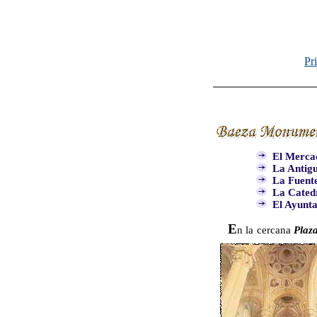
Pr
El Mercad
La Antigu
La Fuente
La Catedr
El Ayunta
E
n la cercana
Plaz