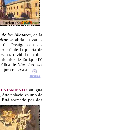
 de los Aliatares
, de la
ázar
se abría en varias
la del Postigo con sus
orrico" de la puerta de
ezana, dividida en dos
paridarios de Enrique IV
atólica de
"derribar sus
n que se lleva a
, antigua
YUNTAMIENTO
, éste palacio es uno de
z. Está formado por dos