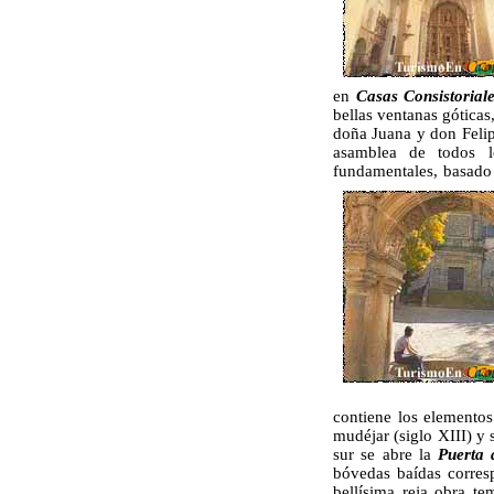
en
Casas Consistorial
bellas ventanas góticas
doña Juana y don Feli
asamblea de todos l
fundamentales, basado
contiene los elementos
mudéjar (siglo XIII) y
sur se abre la
Puerta 
bóvedas baídas corres
bellísima reja obra t