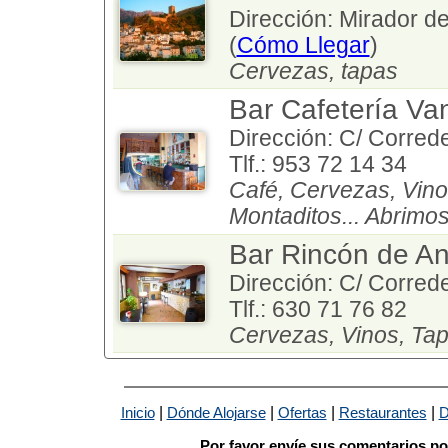
Dirección: Mirador d
(
Cómo Llegar
)
Cervezas, tapas
Bar Cafetería Van
Dirección: C/ Correder
Tlf.: 953 72 14 34
Café, Cervezas, Vino
Montaditos... Abrimo
Bar Rincón de A
Dirección: C/ Correder
Tlf.: 630 71 76 82
Cervezas, Vinos, Tap
|
|
|
|
Inicio
Dónde Alojarse
Ofertas
Restaurantes
D
Por favor envíe sus comentarios po