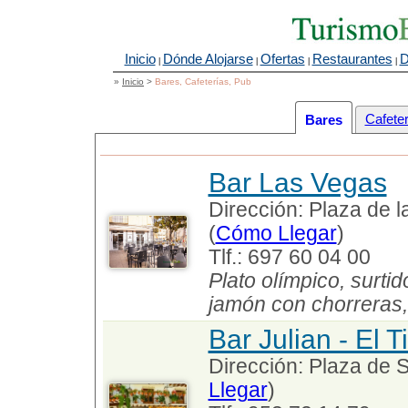
Inicio
Dónde Alojarse
Ofertas
Restaurantes
D
|
|
|
|
»
Inicio
>
Bares, Cafeterías, Pub
Cafete
Bares
Bar Las Vegas
Dirección: Plaza de l
(
Cómo Llegar
)
Tlf.: 697 60 04 00
Plato olímpico, surtid
jamón con chorreras, 
Bar Julian - El T
Dirección: Plaza de S
Llegar
)