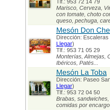
Tlf.: 953 72 14 79
Marisco, Cerveza, Vi
con tomate, choto con
queso, pechuga, caret
Mesón Don Che
Dirección: Escaleras 
Llegar
)
Tlf.: 953 71 05 29
Monterías, Almejas, 
Ibéricos, Patés...
Mesón La Toba
Dirección: Paseo Sant
Llegar
)
Tlf.: 953 72 04 50
Brabas, sandwiches, 
comidas por encargo..