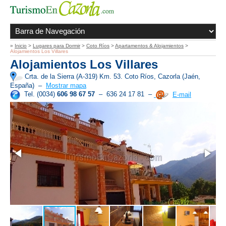
»
Inicio
>
Lugares para Dormir
>
Coto Ríos
>
Apartamentos & Alojamientos
>
Alojamientos Los Villares
Alojamientos Los Villares
Crta. de la Sierra (A-319) Km. 53. Coto Ríos, Cazorla (Jaén,
España)
–
Mostrar mapa
Tel. (0034)
606 98 67 57
– 636 24 17 81 –
E-mail