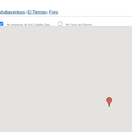
Multiaventura
El Tiempo
Foro
|
|
Ver empresas de 4x4,Caballos,Spa...
Ver Fotos del Entorno