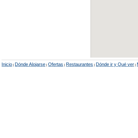
Inicio
Dónde Alojarse
Ofertas
Restaurantes
Dónde ir y Qué ver
|
|
|
|
|