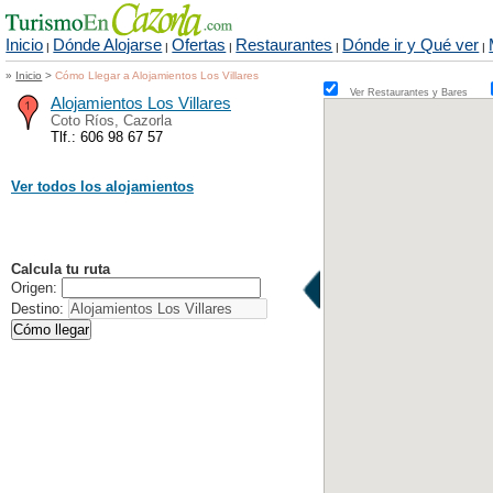
Inicio
Dónde Alojarse
Ofertas
Restaurantes
Dónde ir y Qué ver
|
|
|
|
|
»
Inicio
>
Cómo Llegar a Alojamientos Los Villares
Ver Restaurantes y Bares
Alojamientos Los Villares
Coto Ríos, Cazorla
Tlf.: 606 98 67 57
Ver todos los alojamientos
Calcula tu ruta
Origen:
Destino: