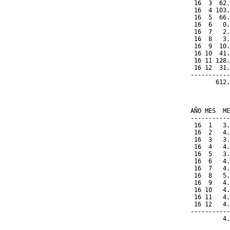
 16  3  62.
 16  4 103.
 16  5  66.
 16  6   0.
 16  7   2.
 16  8   3.
 16  9  10.
 16 10  41.
 16 11 128.
 16 12  31.
-----------
       612.
           
           
AÑO MES  ME
-----------
 16  1   3.
 16  2   4.
 16  3   3.
 16  4   4.
 16  5   3.
 16  6   4.
 16  7   4.
 16  8   5.
 16  9   4.
 16 10   4.
 16 11   4.
 16 12   4.
-----------