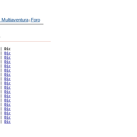
 Multiaventura
Foro
|
a
| 
Dic
| 
Dic
| 
Dic
| 
Dic
| 
Dic
| 
Dic
| 
Dic
| 
Dic
| 
Dic
| 
Dic
| 
Dic
| 
Dic
| 
Dic
| 
Dic
| 
Dic
| 
Dic
| 
Dic
| 
Dic