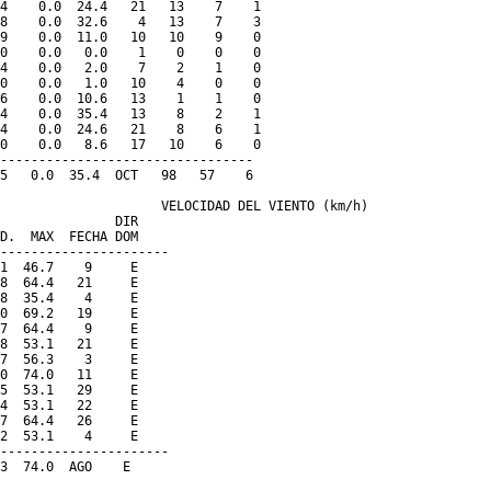
4    0.0  24.4   21   13    7    1

8    0.0  32.6    4   13    7    3

9    0.0  11.0   10   10    9    0

0    0.0   0.0    1    0    0    0

4    0.0   2.0    7    2    1    0

0    0.0   1.0   10    4    0    0

6    0.0  10.6   13    1    1    0

4    0.0  35.4   13    8    2    1

4    0.0  24.6   21    8    6    1

0    0.0   8.6   17   10    6    0

---------------------------------

5   0.0  35.4  OCT   98   57    6

                     VELOCIDAD DEL VIENTO (km/h)

               DIR

D.  MAX  FECHA DOM

----------------------

1  46.7    9     E

8  64.4   21     E

8  35.4    4     E

0  69.2   19     E

7  64.4    9     E

8  53.1   21     E

7  56.3    3     E

0  74.0   11     E

5  53.1   29     E

4  53.1   22     E

7  64.4   26     E

2  53.1    4     E

----------------------
