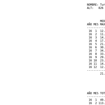
NOMBRE: Tur
ALT:   826 
           
           
        MED
AÑO MES MAX
-----------
 16  1  12.
 16  2  11.
 16  3  14.
 16  4  17.
 16  5  21.
 16  6  30.
 16  7  34.
 16  8  33.
 16  9  29.
 16 10  23.
 16 11  14.
 16 12  12.
-----------
        21.
           
           
           
AÑO MES TOT
-----------
 16  1  49.
 16  2 113.