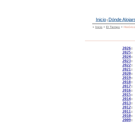
Inicio
Dónde Alojar
|
»
Inicio
>
El Tiempo
>
Históric
2026
: 
2025
: 
2024
: 
2023
: 
2022
: 
2021
: 
2020
: 
2019
: 
2018
: 
2017
: 
2016
: 
2015
: 
2014
: 
2013
: 
2012
: 
2011
: 
2010
: 
2009
: 
           