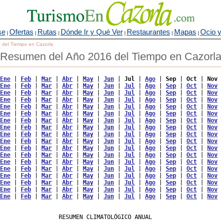
se
Ofertas
Rutas
Dónde Ir y Qué Ver
Restaurantes
Mapas
Ocio y
|
|
|
|
|
|
o del Tiempo en Cazorla
Resumen del Año 2016 del Tiempo en Cazorl
Ene
 | 
Feb
 | 
Mar
 | 
Abr
 | 
May
 | 
Jun
 | 
Jul
 | 
Ago
 | 
Sep
 | 
Oct
 | 
Nov
 
Ene
 | 
Feb
 | 
Mar
 | 
Abr
 | 
May
 | 
Jun
 | 
Jul
 | 
Ago
 | 
Sep
 | 
Oct
 | 
Nov
 
Ene
 | 
Feb
 | 
Mar
 | 
Abr
 | 
May
 | 
Jun
 | 
Jul
 | 
Ago
 | 
Sep
 | 
Oct
 | 
Nov
 
Ene
 | 
Feb
 | 
Mar
 | 
Abr
 | 
May
 | 
Jun
 | 
Jul
 | 
Ago
 | 
Sep
 | 
Oct
 | 
Nov
 
Ene
 | 
Feb
 | 
Mar
 | 
Abr
 | 
May
 | 
Jun
 | 
Jul
 | 
Ago
 | 
Sep
 | 
Oct
 | 
Nov
 
Ene
 | 
Feb
 | 
Mar
 | 
Abr
 | 
May
 | 
Jun
 | 
Jul
 | 
Ago
 | 
Sep
 | 
Oct
 | 
Nov
 
Ene
 | 
Feb
 | 
Mar
 | 
Abr
 | 
May
 | 
Jun
 | 
Jul
 | 
Ago
 | 
Sep
 | 
Oct
 | 
Nov
 
Ene
 | 
Feb
 | 
Mar
 | 
Abr
 | 
May
 | 
Jun
 | 
Jul
 | 
Ago
 | 
Sep
 | 
Oct
 | 
Nov
 
Ene
 | 
Feb
 | 
Mar
 | 
Abr
 | 
May
 | 
Jun
 | 
Jul
 | 
Ago
 | 
Sep
 | 
Oct
 | 
Nov
 
Ene
 | 
Feb
 | 
Mar
 | 
Abr
 | 
May
 | 
Jun
 | 
Jul
 | 
Ago
 | 
Sep
 | 
Oct
 | 
Nov
 
Ene
 | 
Feb
 | 
Mar
 | 
Abr
 | 
May
 | 
Jun
 | 
Jul
 | 
Ago
 | 
Sep
 | 
Oct
 | 
Nov
 
Ene
 | 
Feb
 | 
Mar
 | 
Abr
 | 
May
 | 
Jun
 | 
Jul
 | 
Ago
 | 
Sep
 | 
Oct
 | 
Nov
 
Ene
 | 
Feb
 | 
Mar
 | 
Abr
 | 
May
 | 
Jun
 | 
Jul
 | 
Ago
 | 
Sep
 | 
Oct
 | 
Nov
 
Ene
 | 
Feb
 | 
Mar
 | 
Abr
 | 
May
 | 
Jun
 | 
Jul
 | 
Ago
 | 
Sep
 | 
Oct
 | 
Nov
 
Ene
 | 
Feb
 | 
Mar
 | 
Abr
 | 
May
 | 
Jun
 | 
Jul
 | 
Ago
 | 
Sep
 | 
Oct
 | 
Nov
 
Ene
 | 
Feb
 | 
Mar
 | 
Abr
 | 
May
 | 
Jun
 | 
Jul
 | 
Ago
 | 
Sep
 | 
Oct
 | 
Nov
 
Ene
 | 
Feb
 | 
Mar
 | 
Abr
 | 
May
 | 
Jun
 | 
Jul
 | 
Ago
 | 
Sep
 | 
Oct
 | 
Nov
 
Ene
 | 
Feb
 | 
Mar
 | 
Abr
 | 
May
 | 
Jun
 | 
Jul
 | 
Ago
 | 
Sep
 | 
Oct
 | 
Nov
 
                 RESUMEN CLIMATOLÓGICO ANUAL
