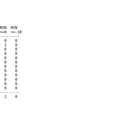
         

MIN  MIN 

<=0  <=-18 

---------

  0    0

  2    0

  0    0

  0    0

  0    0

  0    0

  0    0

  0    0

  0    0

  0    0

  0    0

  0    0

---------

  2    0
