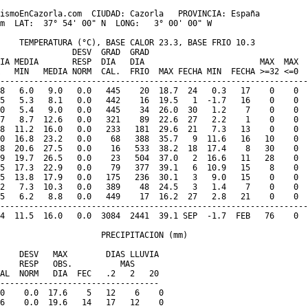
ismoEnCazorla.com  CIUDAD: Cazorla   PROVINCIA: España  

m  LAT:  37° 54' 00" N  LONG:   3° 00' 00" W

    TEMPERATURA (°C), BASE CALOR 23.3, BASE FRIO 10.3

               DESV  GRAD  GRAD                                 
IA MEDIA       RESP  DIA   DIA                        MAX  MAX  
   MIN   MEDIA NORM  CAL.  FRIO  MAX FECHA MIN  FECHA >=32 <=0  
----------------------------------------------------------------
8   6.0   9.0   0.0   445    20  18.7  24   0.3   17    0    0  
5   5.3   8.1   0.0   442    16  19.5   1  -1.7   16    0    0  
0   5.4   9.0   0.0   445    34  26.0  30   1.2    7    0    0  
7   8.7  12.6   0.0   321    89  22.6  27   2.2    1    0    0  
8  11.2  16.0   0.0   233   181  29.6  21   7.3   13    0    0  
0  16.8  23.2   0.0    68   388  35.7   9  11.6   16   10    0  
8  20.6  27.5   0.0    16   533  38.2  18  17.4    8   30    0  
9  19.7  26.5   0.0    23   504  37.0   2  16.6   11   28    0  
5  17.3  22.9   0.0    79   377  39.1   6  10.9   15    8    0  
5  13.8  17.9   0.0   175   236  30.1   3   9.0   15    0    0  
2   7.3  10.3   0.0   389    48  24.5   3   1.4    7    0    0  
5   6.2   8.8   0.0   449    17  16.2  27   2.8   21    0    0  
----------------------------------------------------------------
4  11.5  16.0   0.0  3084  2441  39.1 SEP  -1.7  FEB   76    0  
                     PRECIPITACION (mm)

    DESV   MAX        DIAS LLUVIA  

    RESP   OBS.          MAS 

AL  NORM   DIA  FEC   .2   2   20

---------------------------------

0    0.0  17.6    5   12    6    0

6    0.0  19.6   14   17   12    0
