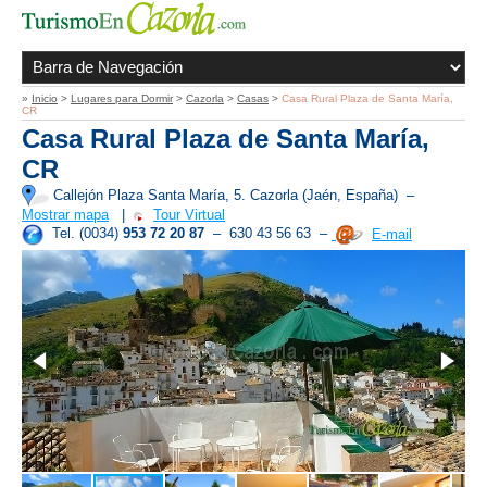
»
Inicio
>
Lugares para Dormir
>
Cazorla
>
Casas
>
Casa Rural Plaza de Santa María,
CR
Casa Rural Plaza de Santa María,
CR
Callejón Plaza Santa María, 5. Cazorla (Jaén, España)
–
Mostrar mapa
|
Tour Virtual
Tel. (0034)
953 72 20 87
– 630 43 56 63 –
E-mail