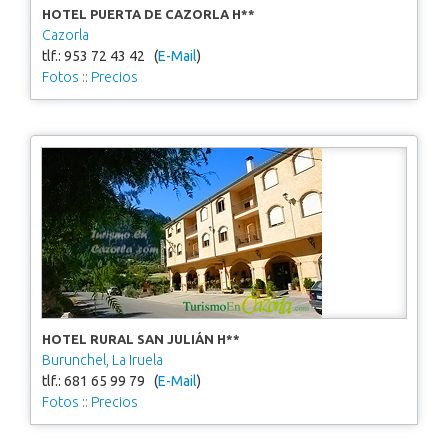
HOTEL PUERTA DE CAZORLA H**
Cazorla
tlf.: 953 72 43 42 (
E-Mail
)
Fotos
::
Precios
HOTEL RURAL SAN JULIÁN H**
Burunchel, La Iruela
tlf.: 681 65 99 79 (
E-Mail
)
Fotos
::
Precios