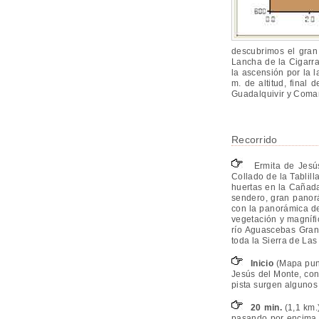
descubrimos el gran
Lancha de la Cigarra
la ascensión por la 
m. de altitud, final
Guadalquivir y Coma
Recorrido
Ermita de Jesús 
Collado de la Tablil
huertas en la Cañada
sendero, gran panorá
con la panorámica de
vegetación y magnífic
río Aguascebas Grand
toda la Sierra de Las 
Inicio
(Mapa punt
Jesús del Monte, con
pista surgen algunos
20 min.
(1,1 km.
pasando por encima 