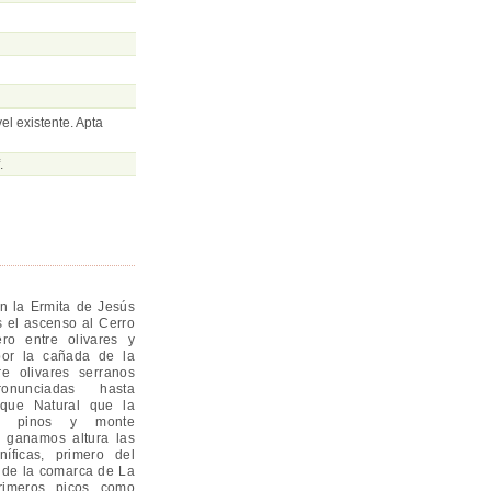
vel existente. Apta
.
n la Ermita de Jesús
 el ascenso al Cerro
ro entre olivares y
por la cañada de la
e olivares serranos
onunciadas hasta
rque Natural que la
na pinos y monte
e ganamos altura las
íficas, primero del
y de la comarca de La
rimeros picos como