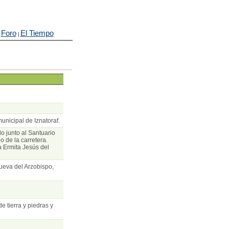
Foro
El Tiempo
|
|
unicipal de Iznatoraf.
o junto al Santuario
o de la carretera.
a Ermita Jesús del
ueva del Arzobispo,
e tierra y piedras y