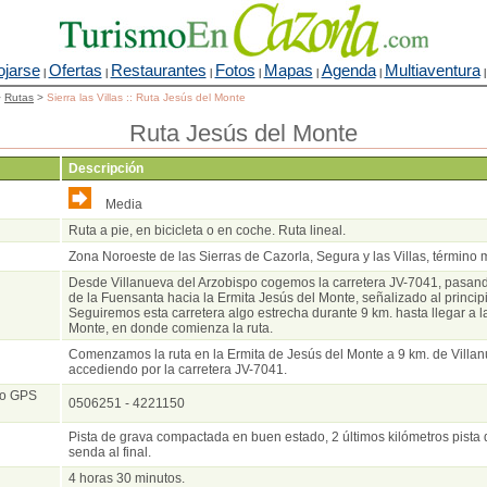
ojarse
Ofertas
Restaurantes
Fotos
Mapas
Agenda
Multiaventura
|
|
|
|
|
|
>
Rutas
>
Sierra las Villas :: Ruta Jesús del Monte
Ruta Jesús del Monte
Descripción
Media
Ruta a pie, en bicicleta o en coche. Ruta lineal.
Zona Noroeste de las Sierras de Cazorla, Segura y las Villas, término m
Desde Villanueva del Arzobispo cogemos la carretera JV-7041, pasand
de la Fuensanta hacia la Ermita Jesús del Monte, señalizado al principi
Seguiremos esta carretera algo estrecha durante 9 km. hasta llegar a l
Monte, en donde comienza la ruta.
Comenzamos la ruta en la Ermita de Jesús del Monte a 9 km. de Villan
accediendo por la carretera JV-7041.
io GPS
0506251 - 4221150
Pista de grava compactada en buen estado, 2 últimos kilómetros pista d
senda al final.
4 horas 30 minutos.