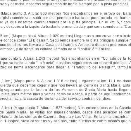
erda y derecha, nosotros seguiremos de frente siempre por la pista principal.
 (Mapa punto 3. Altura: 860 metros) Nos encontramos en el arroyo del Barr
 la pista comienza a subir por una pendiente bastante pronunciada, no haremo
so ya que nosotros continuaremos por la pista principal. En el km. 5,7 co
ha y después a la izquierda bastante pronunciada y que corresponde a la "Cues
,5 km.) (Mapa punto 4. Altura: 1.020 metros) Llegamos a una curva hacia la de
se conoce como "El Bigarral". Seguiremos siempre la pista principal aunque
 uno de ellos nos llevaría a Casa de Linarejos. A nuestra derecha podremos 
ermoso", y de frente un collado llamado de la "Tobilla" ó "Tablilla".
Mapa punto 5. Altura: 1.243 metros) Nos encontramos en el "Collado de la Tob
 que va hacia la ruta "La Muela", nosotros seguiremos por el carril principal. A
zag de forma ascendente para llegar al "Tranquillo del Pelegrin", tambié
,1 km.) (Mapa punto 6. Altura: 1.318 metros) Llegamos al km. 11,1 en dond
zquierda que debemos coger y que nos llevará al Cerro de Santa María. Esta
igzagueando por la ladera de los Morrones de Santa María hasta llegar 
a pista unos metros mas y vemos como se acaba, a partir de aquí tendremos
recha hacia la caseta de vigilancia del servicio contra incendios.
,8 km.) (Mapa punto 7. Altura: 1.527 metros) Nos encontramos en la Caseta
de Santa María, las vistas son impresionantes, desde esta posición se con
Natural de las sierras de Cazorla, Segura y Las Villas. En la cima encontram
 "Hinojos", viola cazorlensis y sabinas, entre huellas de cabra montés que ha