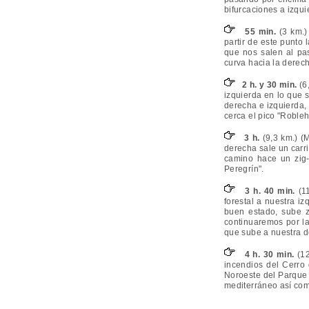
bifurcaciones a izqui
55 min.
(3 km.)
partir de este punto
que nos salen al pa
curva hacia la derec
2 h. y 30 min.
(6
izquierda en lo que 
derecha e izquierda,
cerca el pico "Robleh
3 h.
(9,3 km.) (
derecha sale un carril
camino hace un zig-
Peregrín".
3 h. 40 min.
(11
forestal a nuestra i
buen estado, sube z
continuaremos por l
que sube a nuestra de
4 h. 30 min.
(12
incendios del Cerro 
Noroeste del Parque 
mediterráneo así como