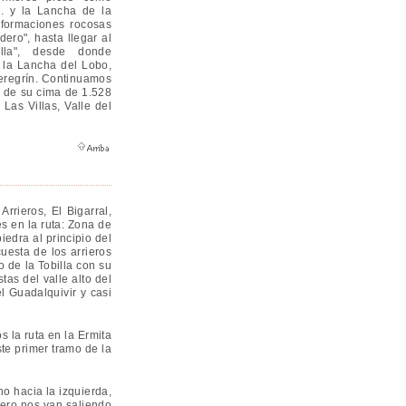
. y la Lancha de la
 formaciones rocosas
ero", hasta llegar al
lla", desde donde
 la Lancha del Lobo,
Peregrín. Continuamos
a de su cima de 1.528
Las Villas, Valle del
rieros, El Bigarral,
s en la ruta: Zona de
edra al principio del
uesta de los arrieros
 de la Tobilla con su
tas del valle alto del
l Guadalquivir y casi
la ruta en la Ermita
te primer tramo de la
o hacia la izquierda,
ero nos van saliendo