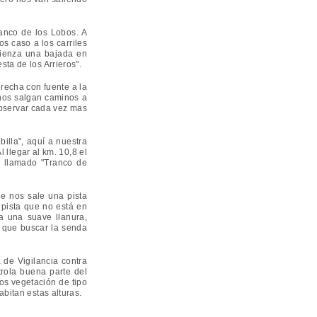
anco de los Lobos. A
s caso a los carriles
mienza una bajada en
ta de los Arrieros".
recha con fuente a la
 nos salgan caminos a
observar cada vez mas
illa", aquí a nuestra
l llegar al km. 10,8 el
n llamado "Tranco de
e nos sale una pista
 pista que no está en
a una suave llanura,
 que buscar la senda
 de Vigilancia contra
trola buena parte del
os vegetación de tipo
bitan estas alturas.