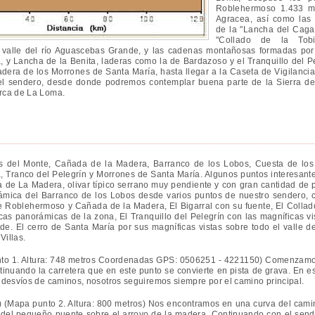
Roblehermoso 1.433 m
Agracea, así como las
de la "Lancha del Cagad
"Collado de la Tobi
 valle del río Aguascebas Grande, y las cadenas montañosas formadas por
, y Lancha de la Benita, laderas como la de Bardazoso y el Tranquillo del 
ladera de los Morrones de Santa María, hasta llegar a la Caseta de Vigilanci
 del sendero, desde donde podremos contemplar buena parte de la Sierra de 
rca de La Loma.
del Monte, Cañada de la Madera, Barranco de los Lobos, Cuesta de los Ar
la, Tranco del Pelegrín y Morrones de Santa María. Algunos puntos interesante
 de La Madera, olivar típico serrano muy pendiente y con gran cantidad de pi
mica del Barranco de los Lobos desde varios puntos de nuestro sendero, c
 Roblehermoso y Cañada de la Madera, El Bigarral con su fuente, El Collado
as panorámicas de la zona, El Tranquillo del Pelegrín con las magníficas vis
e. El cerro de Santa María por sus magníficas vistas sobre todo el valle de
Villas.
o 1. Altura: 748 metros Coordenadas GPS: 0506251 - 4221150) Comenzamos 
tinuando la carretera que en este punto se convierte en pista de grava. En es
 desvíos de caminos, nosotros seguiremos siempre por el camino principal.
) (Mapa punto 2. Altura: 800 metros) Nos encontramos en una curva del camin
del pequeño puente sobre el arroyo de la madera. Continuando con el send