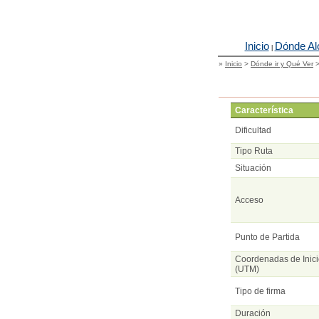
Inicio
Dónde Al
|
»
Inicio
>
Dónde ir y Qué Ver
Característica
Dificultad
Tipo Ruta
Situación
Acceso
Punto de Partida
Coordenadas de Inic
(UTM)
Tipo de firma
Duración