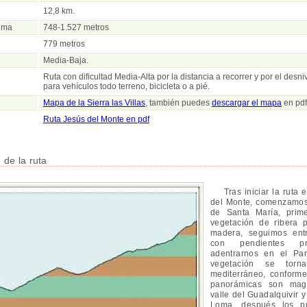
12,8 km.
xima
748-1.527 metros
779 metros
Media-Baja.
Ruta con dificultad Media-Alta por la distancia a recorrer y por el desni
para vehículos todo terreno, bicicleta o a pié.
Mapa de la Sierra las Villas
, también puedes
descargar el mapa
en pdf
Ruta Jesús del Monte en pdf
n de la ruta
Tras iniciar la ruta e
del Monte, comenzamos
de Santa María, prime
vegetación de ribera 
madera, seguimos entr
con pendientes pr
adentrarnos en el Pa
vegetación se tor
mediterráneo, conform
panorámicas son magn
valle del Guadalquivir 
Loma, después los p