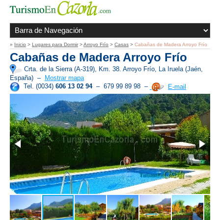
»
Inicio
>
Lugares para Dormir
>
Arroyo Frío
>
Casas
>
Cabañas de Madera Arroyo Frío
Cabañas de Madera Arroyo Frío
Crta. de la Sierra (A-319), Km. 38. Arroyo Frío, La Iruela (Jaén,
España)
–
Mostrar mapa
Tel. (0034)
606 13 02 94
– 679 99 89 98 –
E-mail