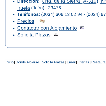
Crta. de la Sierra (A-319), K
Dirección
:
Iruela
(Jaén) - 23476
Teléfonos
:
(0034) 606 13 02 94 - (0034) 6
Precios
Contactar con Alojamiento
Solicita Plazas
Inicio
Dónde Alojarse
Solicita Plazas
Email
Ofertas
Restaura
|
|
|
|
|