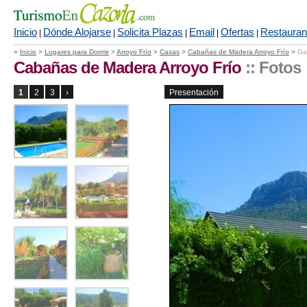
Inicio
Dónde Alojarse
Solicita Plazas
Email
Ofertas
Restauran
|
|
|
|
|
»
Inicio
>
Lugares para Dormir
>
Arroyo Frío
>
Casas
>
Cabañas de Madera Arroyo Frío
>
Ga
Cabañas de Madera Arroyo Frío
:: Fotos
1
2
3
›
Presentación