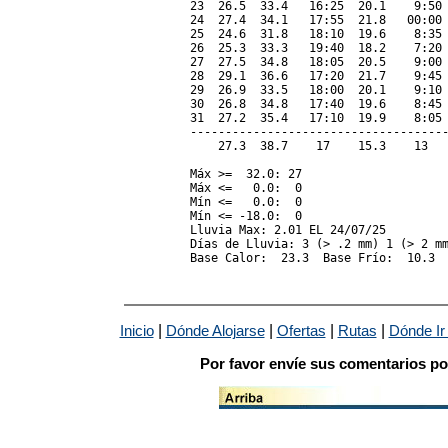
23  26.5  33.4   16:25  20.1    9:50 
24  27.4  34.1   17:55  21.8   00:00 
25  24.6  31.8   18:10  19.6    8:35 
26  25.3  33.3   19:40  18.2    7:20 
27  27.5  34.8   18:05  20.5    9:00 
28  29.1  36.6   17:20  21.7    9:45 
29  26.9  33.5   18:00  20.1    9:10 
30  26.8  34.8   17:40  19.6    8:45 
31  27.2  35.4   17:10  19.9    8:05 
-------------------------------------
    27.3  38.7    17    15.3    13   
Máx >=  32.0: 27

Máx <=   0.0:  0

Mín <=   0.0:  0

Mín <= -18.0:  0

Lluvia Max: 2.01 EL 24/07/25

Días de Lluvia: 3 (> .2 mm) 1 (> 2 mm
|
|
|
|
Inicio
Dónde Alojarse
Ofertas
Rutas
Dónde Ir
Por favor envíe sus comentarios po