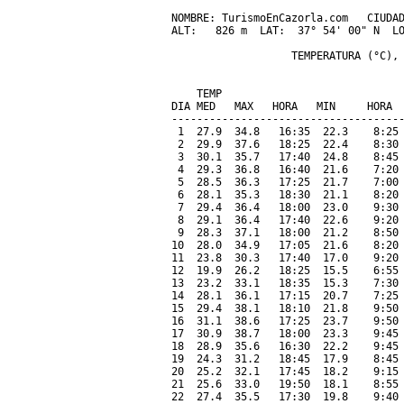
NOMBRE: TurismoEnCazorla.com   CIUDAD
ALT:   826 m  LAT:  37° 54' 00" N  LO
                   TEMPERATURA (°C), 
                                     
    TEMP                             
DIA MED   MAX   HORA   MIN     HORA  
-------------------------------------
 1  27.9  34.8   16:35  22.3    8:25 
 2  29.9  37.6   18:25  22.4    8:30 
 3  30.1  35.7   17:40  24.8    8:45 
 4  29.3  36.8   16:40  21.6    7:20 
 5  28.5  36.3   17:25  21.7    7:00 
 6  28.1  35.3   18:30  21.1    8:20 
 7  29.4  36.4   18:00  23.0    9:30 
 8  29.1  36.4   17:40  22.6    9:20 
 9  28.3  37.1   18:00  21.2    8:50 
10  28.0  34.9   17:05  21.6    8:20 
11  23.8  30.3   17:40  17.0    9:20 
12  19.9  26.2   18:25  15.5    6:55 
13  23.2  33.1   18:35  15.3    7:30 
14  28.1  36.1   17:15  20.7    7:25 
15  29.4  38.1   18:10  21.8    9:50 
16  31.1  38.6   17:25  23.7    9:50 
17  30.9  38.7   18:00  23.3    9:45 
18  28.9  35.6   16:30  22.2    9:45 
19  24.3  31.2   18:45  17.9    8:45 
20  25.2  32.1   17:45  18.2    9:15 
21  25.6  33.0   19:50  18.1    8:55 
22  27.4  35.5   17:30  19.8    9:40 