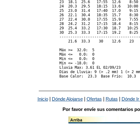
23  18.1  25.6   17:55  12.6    8:50 
24  20.3  29.5   18:15  13.6   10:00 
25  23.0  31.4   17:40  17.0    9:15 
26  22.1  30.4   18:35  15.7    8:30 
27  22.4  30.0   17:55  15.9    7:55 
28  24.2  31.2   17:15  18.4    8:15 
29  25.4  33.2   17:30  18.7   10:25 
30  25.3  33.3   17:15  19.2    8:25 
-------------------------------------
    21.6  33.3    30    12.6    23   
Máx >=  32.0:  5

Máx <=   0.0:  0

Mín <=   0.0:  0

Mín <= -18.0:  0

Lluvia Max: 3.61 EL 02/09/23

Días de Lluvia: 9 (> .2 mm) 1 (> 2 mm
|
|
|
|
Inicio
Dónde Alojarse
Ofertas
Rutas
Dónde Ir
Por favor envíe sus comentarios po