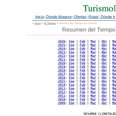
Inicio
Dónde Alojarse
Ofertas
Rutas
Dónde Ir
|
|
|
|
»
Inicio
>
El Tiempo
>
Histórico del Tiempo en Cazorla
Resumen del Tiempo 
2026
: 
Ene
 | 
Feb
 | 
Mar
 | 
Abr
 | 
Ma
2025
: 
Ene
 | 
Feb
 | 
Mar
 | 
Abr
 | 
Ma
2024
: 
Ene
 | 
Feb
 | 
Mar
 | 
Abr
 | 
Ma
2023
: 
Ene
 | 
Feb
 | 
Mar
 | 
Abr
 | 
Ma
2022
: 
Ene
 | 
Feb
 | 
Mar
 | 
Abr
 | 
Ma
2021
: 
Ene
 | 
Feb
 | 
Mar
 | 
Abr
 | 
Ma
2020
: 
Ene
 | 
Feb
 | 
Mar
 | 
Abr
 | 
Ma
2019
: 
Ene
 | 
Feb
 | 
Mar
 | 
Abr
 | 
Ma
2018
: 
Ene
 | 
Feb
 | 
Mar
 | 
Abr
 | 
Ma
2017
: 
Ene
 | 
Feb
 | 
Mar
 | 
Abr
 | 
Ma
2016
: 
Ene
 | 
Feb
 | 
Mar
 | 
Abr
 | 
Ma
2015
: 
Ene
 | 
Feb
 | 
Mar
 | 
Abr
 | 
Ma
2014
: 
Ene
 | 
Feb
 | 
Mar
 | 
Abr
 | 
Ma
2013
: 
Ene
 | 
Feb
 | 
Mar
 | 
Abr
 | 
Ma
2012
: 
Ene
 | 
Feb
 | 
Mar
 | 
Abr
 | 
Ma
2011
: 
Ene
 | 
Feb
 | 
Mar
 | 
Abr
 | 
Ma
2010
: 
Ene
 | 
Feb
 | 
Mar
 | 
Abr
 | 
Ma
2009
: 
Ene
 | 
Feb
 | 
Mar
 | 
Abr
 | 
Ma
                   RESUMEN CLIMATOLÓG