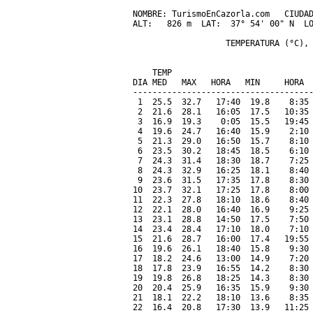
NOMBRE: TurismoEnCazorla.com   CIUDAD
ALT:   826 m  LAT:  37° 54' 00" N  LO
                   TEMPERATURA (°C), 
                                     
    TEMP                             
DIA MED   MAX   HORA   MIN     HORA  
-------------------------------------
 1  25.5  32.7   17:40  19.8    8:35 
 2  21.6  28.1   16:05  17.5   10:35 
 3  16.9  19.3    0:05  15.5   19:45 
 4  19.6  24.7   16:40  15.9    2:10 
 5  21.3  29.0   16:50  15.7    8:10 
 6  23.5  30.2   18:45  18.5    6:10 
 7  24.3  31.4   18:30  18.7    7:25 
 8  24.3  32.9   16:25  18.1    8:40 
 9  23.6  31.5   17:35  17.8    8:30 
10  23.7  32.1   17:25  17.8    8:00 
11  22.3  27.8   18:10  18.6    8:40 
12  22.1  28.0   16:40  16.9    9:25 
13  23.1  28.8   14:50  17.5    7:50 
14  23.4  28.4   17:10  18.0    7:10 
15  21.6  28.7   16:00  17.4   19:55 
16  19.6  26.1   18:40  15.8    9:30 
17  18.2  24.6   13:00  14.9    7:20 
18  17.8  23.9   16:55  14.2    8:30 
19  19.8  26.8   18:25  14.3    8:30 
20  20.4  25.9   16:35  15.9    9:30 
21  18.1  22.2   18:10  13.6    8:35 
22  16.4  20.8   17:30  13.9   11:25 