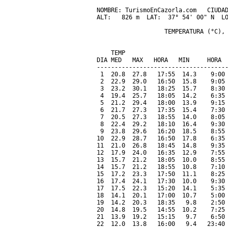
NOMBRE: TurismoEnCazorla.com   CIUDAD
ALT:   826 m  LAT:  37° 54' 00" N  LO
                   TEMPERATURA (°C), 
                                     
    TEMP                             
DIA MED   MAX   HORA   MIN     HORA  
-------------------------------------
 1  20.8  27.8   17:55  14.3    9:00 
 2  22.9  29.0   16:50  15.8    9:05 
 3  23.2  30.1   18:25  15.7    8:30 
 4  19.4  25.7   18:05  14.2    6:35 
 5  21.2  29.4   18:00  13.9    9:15 
 6  21.7  27.3   17:35  15.4    7:30 
 7  20.5  27.3   18:55  14.0    8:05 
 8  22.4  29.2   18:10  16.4    9:30 
 9  23.8  29.6   16:20  18.5    8:55 
10  22.9  28.7   16:50  17.8    6:35 
11  21.0  26.8   18:45  14.8    9:35 
12  17.9  24.0   16:35  12.9    7:55 
13  15.7  21.2   18:05  10.0    8:55 
14  15.7  21.2   18:55  10.8    7:10 
15  17.2  23.3   17:50  11.1    8:25 
16  17.4  24.1   17:30  10.0    9:30 
17  17.5  22.3   15:20  14.1    5:35 
18  14.1  20.1   17:00  10.7    5:00 
19  14.2  20.3   18:35   9.8    2:50 
20  14.8  19.5   14:55  10.2    7:25 
21  13.9  19.2   15:15   9.7    6:50 
22  12.0  13.8   16:00   9.4   23:40 