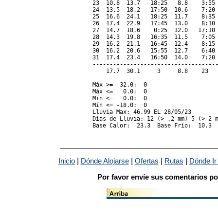
23  10.8  13.7   18:25   8.8    3:55 
24  13.5  18.2   17:50  10.6    7:20 
25  16.6  24.1   18:25  11.7    8:35 
26  17.4  22.9   17:45  13.0    8:10 
27  14.7  18.6    0:25  12.0   17:10 
28  14.3  19.8   16:35  11.5    7:05 
29  16.2  21.1   16:45  12.4    8:15 
30  16.2  20.6   15:55  12.7    6:40 
31  17.4  23.4   16:50  14.0    7:20 
-------------------------------------
    17.7  30.1     3     8.8    23   
Máx >=  32.0:  0

Máx <=   0.0:  0

Mín <=   0.0:  0

Mín <= -18.0:  0

Lluvia Max: 46.99 EL 28/05/23

Días de Lluvia: 12 (> .2 mm) 5 (> 2 m
|
|
|
|
Inicio
Dónde Alojarse
Ofertas
Rutas
Dónde Ir
Por favor envíe sus comentarios po