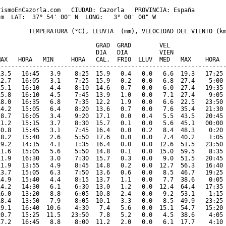
ismoEnCazorla.com   CIUDAD: Cazorla   PROVINCIA: España 

m  LAT:  37° 54' 00" N  LONG:   3° 00' 00" W

         TEMPERATURA (°C), LLUVIA  (mm), VELOCIDAD DEL VIENTO (km
                           GRAD  GRAD        VEL

                            DIA   DIA         VIEN               
MAX   HORA   MIN     HORA   CAL.  FRIO  LLUV  MED   MAX    HORA  
-----------------------------------------------------------------
13.5   16:45   3.9    8:25  15.9   0.4   0.0   6.6  19.3   17:25 
12.7   16:05   3.1    7:25  15.9   0.2   0.0   6.8  27.4    5:00 
15.1   16:10   4.4    8:10  14.6   0.7   0.0   6.0  27.4   19:35 
15.8   16:10   4.5    7:45  13.9   1.0   0.0   7.1  27.4    9:05 
18.0   16:35   6.8    7:35  12.2   1.9   0.0   6.6  22.5   23:50 
14.2   15:05   6.4    8:20  13.6   0.7   0.0   7.6  35.4   21:30 
 8.7   16:05   3.4    9:20  17.1   0.0   0.4   5.5  43.5   20:45 
11.2   15:15   3.7    8:30  15.7   0.1   0.0   5.6  45.1   00:00 
10.8   15:45   3.1    7:45  16.4   0.0   0.2   8.4  48.3    0:20 
 8.2   15:40   2.6    5:50  17.6   0.0   0.0   7.4  40.2    1:05 
 9.2   14:15   4.1    1:35  16.4   0.0   0.0  12.6  51.5   23:50 
11.6   15:05   5.6    5:50  14.8   0.1   0.0  15.0  59.5    8:35 
11.9   16:30   3.0    7:30  15.7   0.3   0.0   9.0  51.5   20:45 
11.9   13:55   4.9    8:45  14.8   0.2   0.0  12.7  56.3   16:40 
13.7   15:05   6.3    7:50  13.6   0.6   0.0   8.5  46.7   19:25 
14.9   15:40   4.4    8:15  13.7   1.1   0.0   7.7  38.6    0:05 
14.2   14:30   6.1    6:30  13.0   1.2   0.0  12.4  64.4   17:35 
16.0   13:20   8.8    6:05  10.8   2.4   0.0   9.2  53.1    1:15 
18.4   13:50   7.9    8:05  10.1   3.3   0.0   8.5  49.9   23:25 
19.1   16:40  10.6    4:30   7.4   5.6   0.0  15.1  54.7   15:20 
20.7   15:25  11.5   23:50   7.8   5.2   0.0   4.5  38.6    4:05 
17.2   16:45   8.8    8:00  11.2   2.0   0.0   6.1  17.7    4:10 