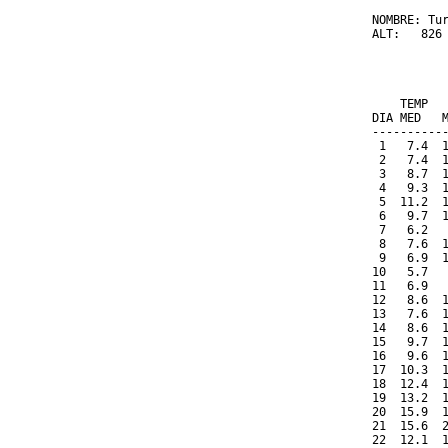
NOMBRE: Tur
ALT:   826 
          
           
    TEMP  
DIA MED   
----------
 1   7.4  
 2   7.4  
 3   8.7  
 4   9.3  
 5  11.2  
 6   9.7  
 7   6.2  
 8   7.6  
 9   6.9  
10   5.7  
11   6.9  
12   8.6  
13   7.6  
14   8.6  
15   9.7  
16   9.6  
17  10.3  
18  12.4  
19  13.2  
20  15.9  
21  15.6  
22  12.1  