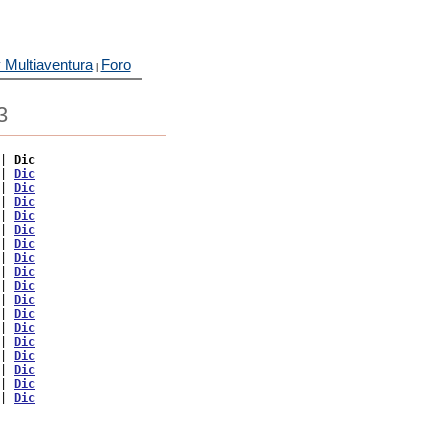
 Multiaventura
Foro
|
3
| 
Dic
| 
Dic
| 
Dic
| 
Dic
| 
Dic
| 
Dic
| 
Dic
| 
Dic
| 
Dic
| 
Dic
| 
Dic
| 
Dic
| 
Dic
| 
Dic
| 
Dic
| 
Dic
| 
Dic
| 
Dic