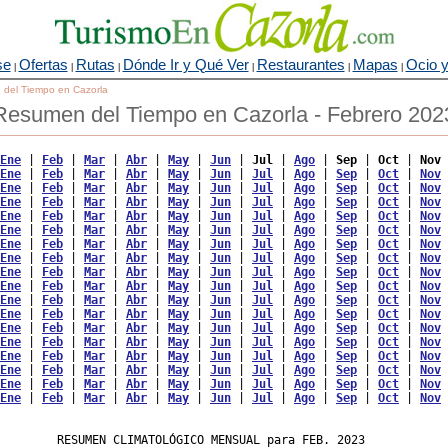
se
Ofertas
Rutas
Dónde Ir y Qué Ver
Restaurantes
Mapas
Ocio y
|
|
|
|
|
|
o del Tiempo en Cazorla
Resumen del Tiempo en Cazorla - Febrero 202
Ene
 | 
Feb
 | 
Mar
 | 
Abr
 | 
May
 | 
Jun
 | 
Jul
 | 
Ago
 | 
Sep
 | 
Oct
 | 
Nov
 
Ene
 | 
Feb
 | 
Mar
 | 
Abr
 | 
May
 | 
Jun
 | 
Jul
 | 
Ago
 | 
Sep
 | 
Oct
 | 
Nov
 
Ene
 | 
Feb
 | 
Mar
 | 
Abr
 | 
May
 | 
Jun
 | 
Jul
 | 
Ago
 | 
Sep
 | 
Oct
 | 
Nov
 
Ene
 | 
Feb
 | 
Mar
 | 
Abr
 | 
May
 | 
Jun
 | 
Jul
 | 
Ago
 | 
Sep
 | 
Oct
 | 
Nov
 
Ene
 | 
Feb
 | 
Mar
 | 
Abr
 | 
May
 | 
Jun
 | 
Jul
 | 
Ago
 | 
Sep
 | 
Oct
 | 
Nov
 
Ene
 | 
Feb
 | 
Mar
 | 
Abr
 | 
May
 | 
Jun
 | 
Jul
 | 
Ago
 | 
Sep
 | 
Oct
 | 
Nov
 
Ene
 | 
Feb
 | 
Mar
 | 
Abr
 | 
May
 | 
Jun
 | 
Jul
 | 
Ago
 | 
Sep
 | 
Oct
 | 
Nov
 
Ene
 | 
Feb
 | 
Mar
 | 
Abr
 | 
May
 | 
Jun
 | 
Jul
 | 
Ago
 | 
Sep
 | 
Oct
 | 
Nov
 
Ene
 | 
Feb
 | 
Mar
 | 
Abr
 | 
May
 | 
Jun
 | 
Jul
 | 
Ago
 | 
Sep
 | 
Oct
 | 
Nov
 
Ene
 | 
Feb
 | 
Mar
 | 
Abr
 | 
May
 | 
Jun
 | 
Jul
 | 
Ago
 | 
Sep
 | 
Oct
 | 
Nov
 
Ene
 | 
Feb
 | 
Mar
 | 
Abr
 | 
May
 | 
Jun
 | 
Jul
 | 
Ago
 | 
Sep
 | 
Oct
 | 
Nov
 
Ene
 | 
Feb
 | 
Mar
 | 
Abr
 | 
May
 | 
Jun
 | 
Jul
 | 
Ago
 | 
Sep
 | 
Oct
 | 
Nov
 
Ene
 | 
Feb
 | 
Mar
 | 
Abr
 | 
May
 | 
Jun
 | 
Jul
 | 
Ago
 | 
Sep
 | 
Oct
 | 
Nov
 
Ene
 | 
Feb
 | 
Mar
 | 
Abr
 | 
May
 | 
Jun
 | 
Jul
 | 
Ago
 | 
Sep
 | 
Oct
 | 
Nov
 
Ene
 | 
Feb
 | 
Mar
 | 
Abr
 | 
May
 | 
Jun
 | 
Jul
 | 
Ago
 | 
Sep
 | 
Oct
 | 
Nov
 
Ene
 | 
Feb
 | 
Mar
 | 
Abr
 | 
May
 | 
Jun
 | 
Jul
 | 
Ago
 | 
Sep
 | 
Oct
 | 
Nov
 
Ene
 | 
Feb
 | 
Mar
 | 
Abr
 | 
May
 | 
Jun
 | 
Jul
 | 
Ago
 | 
Sep
 | 
Oct
 | 
Nov
 
Ene
 | 
Feb
 | 
Mar
 | 
Abr
 | 
May
 | 
Jun
 | 
Jul
 | 
Ago
 | 
Sep
 | 
Oct
 | 
Nov
 
        RESUMEN CLIMATOLÓGICO MENSUAL para FEB. 2023
