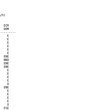
/h)

  DIR

  DOM

---------

    E

    E

    E

    E

    E

    E

  ENE

  NNO

  ENE

  ENE

    E

    E

    E

    E

    O

  ENE

    E

    E

    E

    E

    O

  ESE
