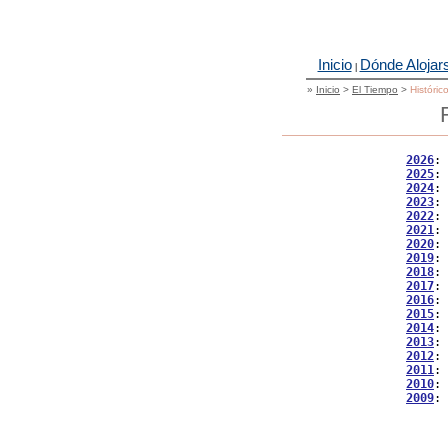
Inicio
Dónde Alojar
|
»
Inicio
>
El Tiempo
>
Históric
2026
: 
2025
: 
2024
: 
2023
: 
2022
: 
2021
: 
2020
: 
2019
: 
2018
: 
2017
: 
2016
: 
2015
: 
2014
: 
2013
: 
2012
: 
2011
: 
2010
: 
2009
: 
           