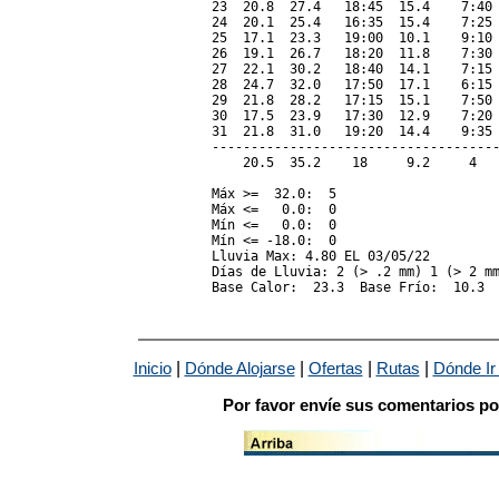
23  20.8  27.4   18:45  15.4    7:40 
24  20.1  25.4   16:35  15.4    7:25 
25  17.1  23.3   19:00  10.1    9:10 
26  19.1  26.7   18:20  11.8    7:30 
27  22.1  30.2   18:40  14.1    7:15 
28  24.7  32.0   17:50  17.1    6:15 
29  21.8  28.2   17:15  15.1    7:50 
30  17.5  23.9   17:30  12.9    7:20 
31  21.8  31.0   19:20  14.4    9:35 
-------------------------------------
    20.5  35.2    18     9.2     4   
Máx >=  32.0:  5

Máx <=   0.0:  0

Mín <=   0.0:  0

Mín <= -18.0:  0

Lluvia Max: 4.80 EL 03/05/22

Días de Lluvia: 2 (> .2 mm) 1 (> 2 mm
|
|
|
|
Inicio
Dónde Alojarse
Ofertas
Rutas
Dónde Ir
Por favor envíe sus comentarios po