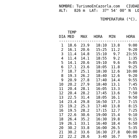
NOMBRE: TurismoEnCazorla.com   CIUDAD
ALT:   826 m  LAT:  37° 54' 00" N  LO
                   TEMPERATURA (°C), 
                                     
    TEMP                             
DIA MED   MAX   HORA   MIN     HORA  
-------------------------------------
 1  18.6  23.9   18:10  13.8    9:00 
 2  16.1  20.6   15:25  11.2    9:20 
 3  11.4  14.8   15:10   9.7   23:55 
 4  11.4  14.1   18:55   9.2    1:35 
 5  14.1  20.6   19:10   9.6    9:05 
 6  17.1  23.6   18:05  11.8    9:25 
 7  18.7  25.1   18:30  12.6   10:00 
 8  19.3  26.2   18:40  12.6    9:20 
 9  20.9  27.8   17:40  14.4    9:55 
10  20.2  27.9   18:40  13.1    7:45 
11  20.4  28.1   16:05  13.3    7:55 
12  20.4  28.2   17:45  13.6    7:50 
13  22.5  31.4   18:05  16.1    9:50 
14  23.4  29.8   16:50  17.3    7:15 
15  19.2  25.3   17:40  13.8    8:15 
16  19.5  28.2   17:15  12.7    7:25 
17  22.6  30.6   19:00  15.4    9:10 
18  26.4  35.2   16:30  19.8    9:15 
19  26.1  33.1   16:40  18.4    6:50 
20  30.2  33.8   16:00  26.5    5:35 
21  30.2  33.6   16:30  27.8   00:00 
22  22.2  28.6    3:40  16.7    9:05 