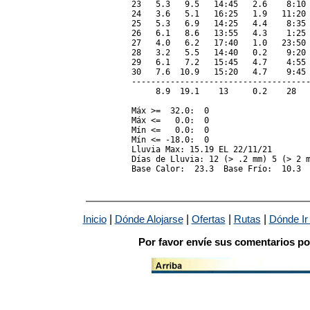
23   5.3   9.5   14:45   2.6    8:10 
24   3.6   5.1   16:25   1.9   11:20 
25   5.3   6.9   14:25   4.4    8:35 
26   6.1   8.6   13:55   4.3    1:25 
27   4.0   6.2   17:40   1.0   23:50 
28   3.2   5.5   14:40   0.2    9:20 
29   6.1   7.2   15:45   4.7    4:55 
30   7.6  10.9   15:20   4.7    9:45 
-------------------------------------
     8.9  19.1    13     0.2    28   
Máx >=  32.0:  0

Máx <=   0.0:  0

Mín <=   0.0:  0

Mín <= -18.0:  0

Lluvia Max: 15.19 EL 22/11/21

Días de Lluvia: 12 (> .2 mm) 5 (> 2 m
|
|
|
|
Inicio
Dónde Alojarse
Ofertas
Rutas
Dónde Ir
Por favor envíe sus comentarios po