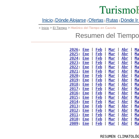
Inicio
Dónde Alojarse
Ofertas
Rutas
Dónde Ir
|
|
|
|
»
Inicio
>
El Tiempo
>
Histórico del Tiempo en Cazorla
Resumen del Tiempo 
2026
: 
Ene
 | 
Feb
 | 
Mar
 | 
Abr
 | 
Ma
2025
: 
Ene
 | 
Feb
 | 
Mar
 | 
Abr
 | 
Ma
2024
: 
Ene
 | 
Feb
 | 
Mar
 | 
Abr
 | 
Ma
2023
: 
Ene
 | 
Feb
 | 
Mar
 | 
Abr
 | 
Ma
2022
: 
Ene
 | 
Feb
 | 
Mar
 | 
Abr
 | 
Ma
2021
: 
Ene
 | 
Feb
 | 
Mar
 | 
Abr
 | 
Ma
2020
: 
Ene
 | 
Feb
 | 
Mar
 | 
Abr
 | 
Ma
2019
: 
Ene
 | 
Feb
 | 
Mar
 | 
Abr
 | 
Ma
2018
: 
Ene
 | 
Feb
 | 
Mar
 | 
Abr
 | 
Ma
2017
: 
Ene
 | 
Feb
 | 
Mar
 | 
Abr
 | 
Ma
2016
: 
Ene
 | 
Feb
 | 
Mar
 | 
Abr
 | 
Ma
2015
: 
Ene
 | 
Feb
 | 
Mar
 | 
Abr
 | 
Ma
2014
: 
Ene
 | 
Feb
 | 
Mar
 | 
Abr
 | 
Ma
2013
: 
Ene
 | 
Feb
 | 
Mar
 | 
Abr
 | 
Ma
2012
: 
Ene
 | 
Feb
 | 
Mar
 | 
Abr
 | 
Ma
2011
: 
Ene
 | 
Feb
 | 
Mar
 | 
Abr
 | 
Ma
2010
: 
Ene
 | 
Feb
 | 
Mar
 | 
Abr
 | 
Ma
2009
: 
Ene
 | 
Feb
 | 
Mar
 | 
Abr
 | 
Ma
                   RESUMEN CLIMATOLÓG