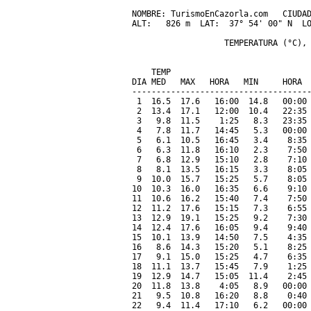
NOMBRE: TurismoEnCazorla.com   CIUDAD
ALT:   826 m  LAT:  37° 54' 00" N  LO
                   TEMPERATURA (°C), 
                                     
    TEMP                             
DIA MED   MAX   HORA   MIN     HORA  
-------------------------------------
 1  16.5  17.6   16:00  14.8   00:00 
 2  13.4  17.1   12:00  10.4   22:35 
 3   9.8  11.5    1:25   8.3   23:35 
 4   7.8  11.7   14:45   5.3   00:00 
 5   6.1  10.5   16:45   3.4    8:35 
 6   6.3  11.8   16:10   2.3    7:50 
 7   6.8  12.9   15:10   2.8    7:10 
 8   8.1  13.5   16:15   3.3    8:05 
 9  10.0  15.7   15:25   5.7    8:05 
10  10.3  16.0   16:35   6.6    9:10 
11  10.6  16.2   15:40   7.4    7:50 
12  11.2  17.6   15:15   7.3    6:55 
13  12.9  19.1   15:25   9.2    7:30 
14  12.4  17.6   16:05   9.4    9:40 
15  10.1  13.9   14:50   7.5    4:35 
16   8.6  14.3   15:20   5.1    8:25 
17   9.1  15.0   15:25   4.7    6:35 
18  11.1  13.7   15:45   7.9    1:25 
19  12.9  14.7   15:05  11.4    2:45 
20  11.8  13.8    4:05   8.9   00:00 
21   9.5  10.8   16:20   8.8    0:40 
22   9.4  11.4   17:10   6.2   00:00 