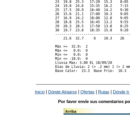
23  19.8  25.3   17:20  15.3    8:05 
24  19.8  24.6   15:35  16.2    7:15 
25  17.5  20.9   16:40  14.2    9:30 
26  15.6  21.1   17:00  10.3    9:05 
27  16.9  24.2   18:00  12.0    9:05 
28  18.8  25.5   16:45  13.2    9:55 
29  20.3  28.5   17:50  13.8    8:25 
30  19.7  23.8   18:35  15.8    9:20 
-------------------------------------
    21.6  32.7     6    10.3    26   
Máx >=  32.0:  2

Máx <=   0.0:  0

Mín <=   0.0:  0

Mín <= -18.0:  0

Lluvia Max: 3.00 EL 18/09/20

Días de Lluvia: 2 (> .2 mm) 1 (> 2 mm
|
|
|
|
Inicio
Dónde Alojarse
Ofertas
Rutas
Dónde Ir
Por favor envíe sus comentarios po