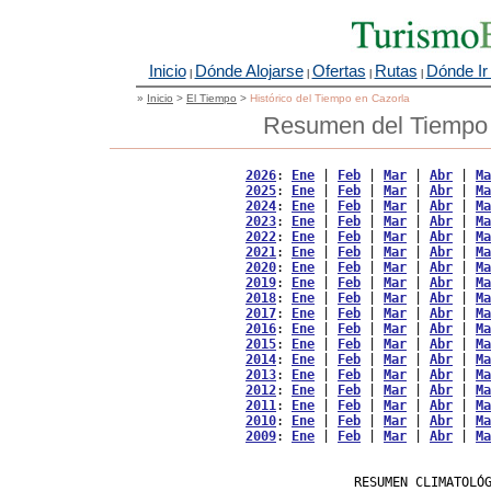
Inicio
Dónde Alojarse
Ofertas
Rutas
Dónde Ir
|
|
|
|
»
Inicio
>
El Tiempo
>
Histórico del Tiempo en Cazorla
Resumen del Tiempo 
2026
: 
Ene
 | 
Feb
 | 
Mar
 | 
Abr
 | 
Ma
2025
: 
Ene
 | 
Feb
 | 
Mar
 | 
Abr
 | 
Ma
2024
: 
Ene
 | 
Feb
 | 
Mar
 | 
Abr
 | 
Ma
2023
: 
Ene
 | 
Feb
 | 
Mar
 | 
Abr
 | 
Ma
2022
: 
Ene
 | 
Feb
 | 
Mar
 | 
Abr
 | 
Ma
2021
: 
Ene
 | 
Feb
 | 
Mar
 | 
Abr
 | 
Ma
2020
: 
Ene
 | 
Feb
 | 
Mar
 | 
Abr
 | 
Ma
2019
: 
Ene
 | 
Feb
 | 
Mar
 | 
Abr
 | 
Ma
2018
: 
Ene
 | 
Feb
 | 
Mar
 | 
Abr
 | 
Ma
2017
: 
Ene
 | 
Feb
 | 
Mar
 | 
Abr
 | 
Ma
2016
: 
Ene
 | 
Feb
 | 
Mar
 | 
Abr
 | 
Ma
2015
: 
Ene
 | 
Feb
 | 
Mar
 | 
Abr
 | 
Ma
2014
: 
Ene
 | 
Feb
 | 
Mar
 | 
Abr
 | 
Ma
2013
: 
Ene
 | 
Feb
 | 
Mar
 | 
Abr
 | 
Ma
2012
: 
Ene
 | 
Feb
 | 
Mar
 | 
Abr
 | 
Ma
2011
: 
Ene
 | 
Feb
 | 
Mar
 | 
Abr
 | 
Ma
2010
: 
Ene
 | 
Feb
 | 
Mar
 | 
Abr
 | 
Ma
2009
: 
Ene
 | 
Feb
 | 
Mar
 | 
Abr
 | 
Ma
                   RESUMEN CLIMATOLÓG