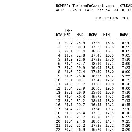
NOMBRE: TurismoEnCazorla.com   CIUDAD
ALT:   826 m  LAT:  37° 54' 00" N  LO
                   TEMPERATURA (°C), 
                                     
    TEMP                             
DIA MED   MAX   HORA   MIN     HORA  
-------------------------------------
 1  20.7  25.8   17:30  16.6    8:20 
 2  22.9  30.3   17:25  16.6    8:55 
 3  23.1  31.4   18:00  16.1    8:05 
 4  23.7  31.8   17:45  16.5    9:05 
 5  24.3  32.6   17:25  17.0    8:10 
 6  24.4  32.7   18:10  17.5    8:00 
 7  24.5  29.9   16:05  18.8    7:25 
 8  21.6  27.4   17:50  16.0    8:00 
 9  21.6  28.4   18:25  16.2    5:55 
10  23.1  30.1   17:45  17.2    8:25 
11  24.6  31.7   17:05  18.0    8:30 
12  25.4  31.9   16:05  19.0    8:00 
13  25.1  29.9   15:00  19.9    8:10 
14  24.6  30.3   16:25  19.2    8:40 
15  23.2  31.2   18:15  18.0    7:15 
16  24.1  29.7   16:45  18.3    8:45 
17  24.4  27.1   17:40  19.2    2:20 
18  21.6  25.4   17:55  17.5   10:10 
19  17.8  21.7   13:30  14.2    6:55 
20  18.4  24.6   18:05  14.4    9:25 
21  19.6  25.2   17:25  15.2    8:20 
22  20.5  26.9   16:20  15.4    8:20 