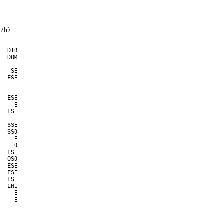
/h)

  DIR

  DOM

---------

   SE

  ESE

    E

    E

  ESE

    E

  ESE

    E

  SSE

  SSO

    E

    O

  ESE

  OSO

  ESE

  ESE

  ESE

  ENE

    E

    E

    E

    E
