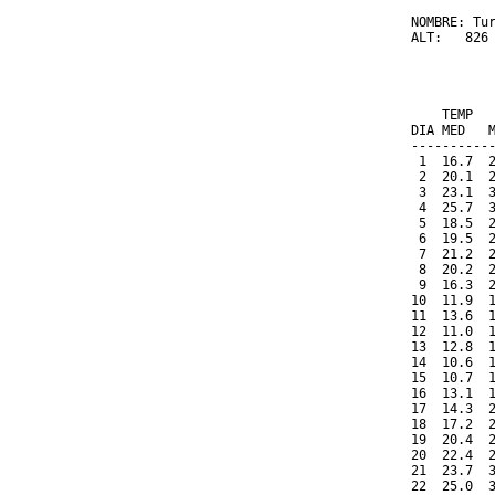
NOMBRE: Tur
ALT:   826 
          
           
    TEMP  
DIA MED   
----------
 1  16.7  
 2  20.1  
 3  23.1  
 4  25.7  
 5  18.5  
 6  19.5  
 7  21.2  
 8  20.2  
 9  16.3  
10  11.9  
11  13.6  
12  11.0  
13  12.8  
14  10.6  
15  10.7  
16  13.1  
17  14.3  
18  17.2  
19  20.4  
20  22.4  
21  23.7  
22  25.0  