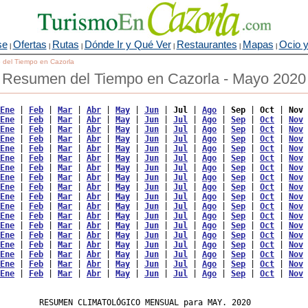
se
Ofertas
Rutas
Dónde Ir y Qué Ver
Restaurantes
Mapas
Ocio y
|
|
|
|
|
|
o del Tiempo en Cazorla
Resumen del Tiempo en Cazorla - Mayo 2020
Ene
 | 
Feb
 | 
Mar
 | 
Abr
 | 
May
 | 
Jun
 | 
Jul
 | 
Ago
 | 
Sep
 | 
Oct
 | 
Nov
 
Ene
 | 
Feb
 | 
Mar
 | 
Abr
 | 
May
 | 
Jun
 | 
Jul
 | 
Ago
 | 
Sep
 | 
Oct
 | 
Nov
 
Ene
 | 
Feb
 | 
Mar
 | 
Abr
 | 
May
 | 
Jun
 | 
Jul
 | 
Ago
 | 
Sep
 | 
Oct
 | 
Nov
 
Ene
 | 
Feb
 | 
Mar
 | 
Abr
 | 
May
 | 
Jun
 | 
Jul
 | 
Ago
 | 
Sep
 | 
Oct
 | 
Nov
 
Ene
 | 
Feb
 | 
Mar
 | 
Abr
 | 
May
 | 
Jun
 | 
Jul
 | 
Ago
 | 
Sep
 | 
Oct
 | 
Nov
 
Ene
 | 
Feb
 | 
Mar
 | 
Abr
 | 
May
 | 
Jun
 | 
Jul
 | 
Ago
 | 
Sep
 | 
Oct
 | 
Nov
 
Ene
 | 
Feb
 | 
Mar
 | 
Abr
 | 
May
 | 
Jun
 | 
Jul
 | 
Ago
 | 
Sep
 | 
Oct
 | 
Nov
 
Ene
 | 
Feb
 | 
Mar
 | 
Abr
 | 
May
 | 
Jun
 | 
Jul
 | 
Ago
 | 
Sep
 | 
Oct
 | 
Nov
 
Ene
 | 
Feb
 | 
Mar
 | 
Abr
 | 
May
 | 
Jun
 | 
Jul
 | 
Ago
 | 
Sep
 | 
Oct
 | 
Nov
 
Ene
 | 
Feb
 | 
Mar
 | 
Abr
 | 
May
 | 
Jun
 | 
Jul
 | 
Ago
 | 
Sep
 | 
Oct
 | 
Nov
 
Ene
 | 
Feb
 | 
Mar
 | 
Abr
 | 
May
 | 
Jun
 | 
Jul
 | 
Ago
 | 
Sep
 | 
Oct
 | 
Nov
 
Ene
 | 
Feb
 | 
Mar
 | 
Abr
 | 
May
 | 
Jun
 | 
Jul
 | 
Ago
 | 
Sep
 | 
Oct
 | 
Nov
 
Ene
 | 
Feb
 | 
Mar
 | 
Abr
 | 
May
 | 
Jun
 | 
Jul
 | 
Ago
 | 
Sep
 | 
Oct
 | 
Nov
 
Ene
 | 
Feb
 | 
Mar
 | 
Abr
 | 
May
 | 
Jun
 | 
Jul
 | 
Ago
 | 
Sep
 | 
Oct
 | 
Nov
 
Ene
 | 
Feb
 | 
Mar
 | 
Abr
 | 
May
 | 
Jun
 | 
Jul
 | 
Ago
 | 
Sep
 | 
Oct
 | 
Nov
 
Ene
 | 
Feb
 | 
Mar
 | 
Abr
 | 
May
 | 
Jun
 | 
Jul
 | 
Ago
 | 
Sep
 | 
Oct
 | 
Nov
 
Ene
 | 
Feb
 | 
Mar
 | 
Abr
 | 
May
 | 
Jun
 | 
Jul
 | 
Ago
 | 
Sep
 | 
Oct
 | 
Nov
 
Ene
 | 
Feb
 | 
Mar
 | 
Abr
 | 
May
 | 
Jun
 | 
Jul
 | 
Ago
 | 
Sep
 | 
Oct
 | 
Nov
 
        RESUMEN CLIMATOLÓGICO MENSUAL para MAY. 2020
