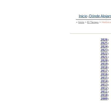
Inicio
Dónde Alojar
|
»
Inicio
>
El Tiempo
>
Históric
2026
: 
2025
: 
2024
: 
2023
: 
2022
: 
2021
: 
2020
: 
2019
: 
2018
: 
2017
: 
2016
: 
2015
: 
2014
: 
2013
: 
2012
: 
2011
: 
2010
: 
2009
: 
           