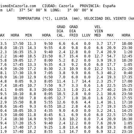
ismoEnCazorla.com   CIUDAD: Cazorla   PROVINCIA: España 

m  LAT:  37° 54' 00" N  LONG:   3° 00' 00" W

         TEMPERATURA (°C), LLUVIA  (mm), VELOCIDAD DEL VIENTO (km
                           GRAD  GRAD        VEL

                            DIA   DIA         VIEN               
MAX   HORA   MIN     HORA   CAL.  FRIO  LLUV  MED   MAX    HORA  
-----------------------------------------------------------------
23.5   17:50  11.3    9:50   6.6   6.4   0.0   3.7  17.7   18:00 
28.0   18:15  14.3    9:55   4.0   9.8   0.0   6.6  20.9   23:30 
32.3   16:35  15.3    9:40   2.4  12.8   0.0   7.4  20.9    1:20 
32.2   16:40  18.5   23:50   0.7  15.4   0.0  12.7  54.7   12:45 
25.8   19:05  12.7    8:00   5.2   8.2   0.0   3.9  19.3   18:20 
27.6   17:45  13.3    9:35   4.3   9.2   0.0   6.0  17.7    1:05 
24.9   16:20  17.2    8:30   2.3  10.9   0.0  12.2  53.1   21:20 
28.1   17:30  13.9    7:05   3.8   9.9   0.6   5.3  40.2    0:40 
20.9   16:10  12.9    6:50   7.0   6.0   0.0   2.4  19.3   17:35 
14.8    0:05   9.3    8:05  11.4   1.7  14.4   2.3  25.7   17:00 
17.4   18:45  10.7    7:50   9.7   3.3   0.6   1.6  22.5   15:25 
14.1    0:05   8.3   20:00  12.3   1.0  21.4   2.7  40.2   19:35 
19.5   18:10   8.8    8:05  10.5   2.8   0.0   2.1  30.6   23:50 
14.8   18:50   7.8    6:05  12.7   1.0  16.0   1.6  22.5   17:55 
12.9   15:50   8.8    5:55  12.6   0.6   4.4   1.4  16.1   17:10 
18.6   16:45   9.3    6:55  10.2   2.8   4.6   2.7  19.3   15:20 
20.4   18:05  10.3    4:35   9.0   4.0   0.0   3.2  24.1   14:25 
23.9   18:00  11.8    8:45   6.1   6.9   0.0   6.0  22.5   17:50 
27.4   18:30  14.9    9:50   3.6  10.2   0.0   7.4  20.9   16:30 
29.4   17:20  15.5    9:40   2.4  12.2   0.0   7.6  20.9    1:05 
31.4   17:40  17.3    9:25   1.8  13.4   0.0   6.8  19.3    0:05 
31.9   17:40  18.2    8:55   1.3  14.7   0.0   6.9  32.2   23:10 