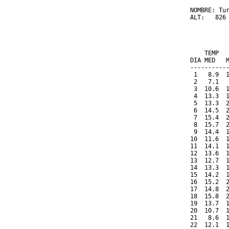
NOMBRE: Tur
ALT:   826 
          
           
    TEMP  
DIA MED   
----------
 1   8.9  
 2   7.1  
 3  10.6  
 4  13.3  
 5  13.3  
 6  14.5  
 7  15.4  
 8  15.7  
 9  14.4  
10  11.6  
11  14.1  
12  13.6  
13  12.7  
14  13.3  
15  14.2  
16  15.2  
17  14.8  
18  15.8  
19  13.7  
20  10.7  
21   8.6  
22  12.1  