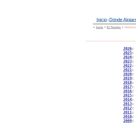
Inicio
Dónde Alojar
|
»
Inicio
>
El Tiempo
>
Históric
2026
: 
2025
: 
2024
: 
2023
: 
2022
: 
2021
: 
2020
: 
2019
: 
2018
: 
2017
: 
2016
: 
2015
: 
2014
: 
2013
: 
2012
: 
2011
: 
2010
: 
2009
: 
           