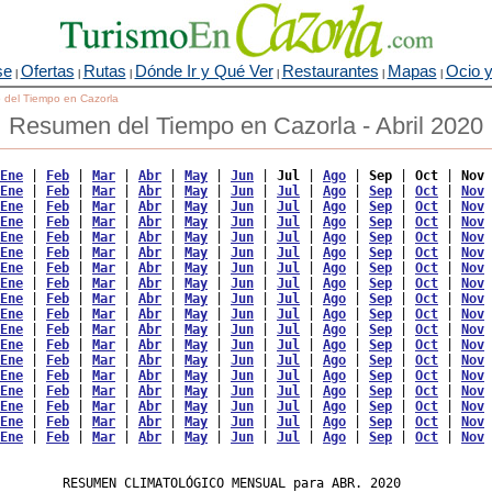
se
Ofertas
Rutas
Dónde Ir y Qué Ver
Restaurantes
Mapas
Ocio y
|
|
|
|
|
|
o del Tiempo en Cazorla
Resumen del Tiempo en Cazorla - Abril 2020
Ene
 | 
Feb
 | 
Mar
 | 
Abr
 | 
May
 | 
Jun
 | 
Jul
 | 
Ago
 | 
Sep
 | 
Oct
 | 
Nov
 
Ene
 | 
Feb
 | 
Mar
 | 
Abr
 | 
May
 | 
Jun
 | 
Jul
 | 
Ago
 | 
Sep
 | 
Oct
 | 
Nov
 
Ene
 | 
Feb
 | 
Mar
 | 
Abr
 | 
May
 | 
Jun
 | 
Jul
 | 
Ago
 | 
Sep
 | 
Oct
 | 
Nov
 
Ene
 | 
Feb
 | 
Mar
 | 
Abr
 | 
May
 | 
Jun
 | 
Jul
 | 
Ago
 | 
Sep
 | 
Oct
 | 
Nov
 
Ene
 | 
Feb
 | 
Mar
 | 
Abr
 | 
May
 | 
Jun
 | 
Jul
 | 
Ago
 | 
Sep
 | 
Oct
 | 
Nov
 
Ene
 | 
Feb
 | 
Mar
 | 
Abr
 | 
May
 | 
Jun
 | 
Jul
 | 
Ago
 | 
Sep
 | 
Oct
 | 
Nov
 
Ene
 | 
Feb
 | 
Mar
 | 
Abr
 | 
May
 | 
Jun
 | 
Jul
 | 
Ago
 | 
Sep
 | 
Oct
 | 
Nov
 
Ene
 | 
Feb
 | 
Mar
 | 
Abr
 | 
May
 | 
Jun
 | 
Jul
 | 
Ago
 | 
Sep
 | 
Oct
 | 
Nov
 
Ene
 | 
Feb
 | 
Mar
 | 
Abr
 | 
May
 | 
Jun
 | 
Jul
 | 
Ago
 | 
Sep
 | 
Oct
 | 
Nov
 
Ene
 | 
Feb
 | 
Mar
 | 
Abr
 | 
May
 | 
Jun
 | 
Jul
 | 
Ago
 | 
Sep
 | 
Oct
 | 
Nov
 
Ene
 | 
Feb
 | 
Mar
 | 
Abr
 | 
May
 | 
Jun
 | 
Jul
 | 
Ago
 | 
Sep
 | 
Oct
 | 
Nov
 
Ene
 | 
Feb
 | 
Mar
 | 
Abr
 | 
May
 | 
Jun
 | 
Jul
 | 
Ago
 | 
Sep
 | 
Oct
 | 
Nov
 
Ene
 | 
Feb
 | 
Mar
 | 
Abr
 | 
May
 | 
Jun
 | 
Jul
 | 
Ago
 | 
Sep
 | 
Oct
 | 
Nov
 
Ene
 | 
Feb
 | 
Mar
 | 
Abr
 | 
May
 | 
Jun
 | 
Jul
 | 
Ago
 | 
Sep
 | 
Oct
 | 
Nov
 
Ene
 | 
Feb
 | 
Mar
 | 
Abr
 | 
May
 | 
Jun
 | 
Jul
 | 
Ago
 | 
Sep
 | 
Oct
 | 
Nov
 
Ene
 | 
Feb
 | 
Mar
 | 
Abr
 | 
May
 | 
Jun
 | 
Jul
 | 
Ago
 | 
Sep
 | 
Oct
 | 
Nov
 
Ene
 | 
Feb
 | 
Mar
 | 
Abr
 | 
May
 | 
Jun
 | 
Jul
 | 
Ago
 | 
Sep
 | 
Oct
 | 
Nov
 
Ene
 | 
Feb
 | 
Mar
 | 
Abr
 | 
May
 | 
Jun
 | 
Jul
 | 
Ago
 | 
Sep
 | 
Oct
 | 
Nov
 
        RESUMEN CLIMATOLÓGICO MENSUAL para ABR. 2020
