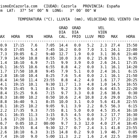
ismoEnCazorla.com   CIUDAD: Cazorla   PROVINCIA: España 

m  LAT:  37° 54' 00" N  LONG:   3° 00' 00" W

         TEMPERATURA (°C), LLUVIA  (mm), VELOCIDAD DEL VIENTO (km
                           GRAD  GRAD        VEL

                            DIA   DIA         VIEN               
MAX   HORA   MIN     HORA   CAL.  FRIO  LLUV  MED   MAX    HORA  
-----------------------------------------------------------------
10.9   17:15   7.6    7:05  14.4   0.0   5.2   2.3  27.4   15:50 
 9.0   17:05   5.4    7:45  16.2   0.0   7.0   3.1  24.1   22:00 
17.3   19:05   6.2    9:40  12.7   1.9   0.0   3.1  30.6   23:40 
17.9   14:50  10.8    8:55  10.0   3.0   0.2  15.8  53.1    9:35 
21.4   18:10   6.9    7:15   9.9   3.9   0.0   2.6  24.1   17:35 
20.1   16:55  10.6    6:55   8.8   4.2   0.0   3.1  16.1   14:20 
21.7   17:50  10.8    9:45   7.9   5.1   0.0   2.4  16.1    6:15 
22.8   18:10  10.4    8:25   7.6   5.4   0.0   2.1  16.1   21:50 
18.4   14:50  11.4   23:55   8.8   4.2   4.0   1.6  17.7   20:25 
14.1   19:15  10.1    9:30  11.7   1.3   4.8   1.0  14.5   16:55 
19.9   15:45   9.1    8:15   9.2   3.9   0.0   6.4  43.5   22:20 
18.4   15:25   9.6    7:15   9.7   3.3   0.8   2.6  38.6    0:30 
18.3   18:00  10.2    0:50  10.6   2.4  10.8   2.6  29.0   20:15 
18.8   16:40   9.1    8:35  10.0   3.1   0.0   5.6  41.8   22:55 
18.1   18:25  10.2    9:05   9.1   3.9   2.2   8.5  56.3    6:15 
22.2   17:35   9.3    7:55   8.1   5.0   0.0   4.5  35.4   16:10 
20.1   16:35  11.3    3:15   8.5   4.5   0.0   3.2  17.7   16:30 
21.6   17:20  11.3    7:50   7.5   5.5   0.0   3.7  17.7   22:10 
16.7    0:05  10.2   00:00   9.7   3.3  12.0   4.0  27.4   18:45 
13.8   19:55   8.4    9:30  12.7   0.7   2.4   3.1  41.8   23:55 
12.6   18:10   6.3    3:15  14.8   0.2   9.0   1.9  46.7    0:05 
17.4   19:10   9.0    5:00  11.3   2.2   1.6   2.4  22.5   23:00 