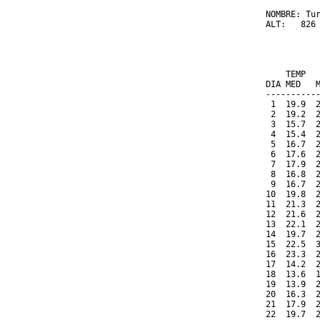
NOMBRE: Tur
ALT:   826 
          
           
    TEMP  
DIA MED   
----------
 1  19.9  
 2  19.2  
 3  15.7  
 4  15.4  
 5  16.7  
 6  17.6  
 7  17.9  
 8  16.8  
 9  16.7  
10  19.8  
11  21.3  
12  21.6  
13  22.1  
14  19.7  
15  22.5  
16  23.3  
17  14.2  
18  13.6  
19  13.9  
20  16.3  
21  17.9  
22  19.7  