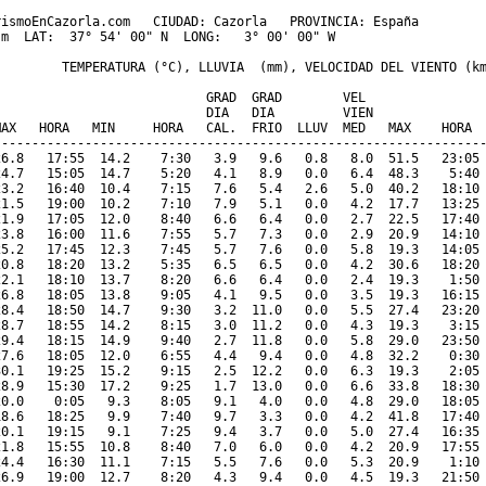
ismoEnCazorla.com   CIUDAD: Cazorla   PROVINCIA: España 

m  LAT:  37° 54' 00" N  LONG:   3° 00' 00" W

         TEMPERATURA (°C), LLUVIA  (mm), VELOCIDAD DEL VIENTO (km
                           GRAD  GRAD        VEL

                            DIA   DIA         VIEN               
MAX   HORA   MIN     HORA   CAL.  FRIO  LLUV  MED   MAX    HORA  
-----------------------------------------------------------------
26.8   17:55  14.2    7:30   3.9   9.6   0.8   8.0  51.5   23:05 
24.7   15:05  14.7    5:20   4.1   8.9   0.0   6.4  48.3    5:40 
23.2   16:40  10.4    7:15   7.6   5.4   2.6   5.0  40.2   18:10 
21.5   19:00  10.2    7:10   7.9   5.1   0.0   4.2  17.7   13:25 
21.9   17:05  12.0    8:40   6.6   6.4   0.0   2.7  22.5   17:40 
23.8   16:00  11.6    7:55   5.7   7.3   0.0   2.9  20.9   14:10 
25.2   17:45  12.3    7:45   5.7   7.6   0.0   5.8  19.3   14:05 
20.8   18:20  13.2    5:35   6.5   6.5   0.0   4.2  30.6   18:20 
22.1   18:10  13.7    8:20   6.6   6.4   0.0   2.4  19.3    1:50 
26.8   18:05  13.8    9:05   4.1   9.5   0.0   3.5  19.3   16:15 
28.4   18:50  14.7    9:30   3.2  11.0   0.0   5.5  27.4   23:20 
28.7   18:55  14.2    8:15   3.0  11.2   0.0   4.3  19.3    3:15 
29.4   18:15  14.9    9:40   2.7  11.8   0.0   5.8  29.0   23:50 
27.6   18:05  12.0    6:55   4.4   9.4   0.0   4.8  32.2    0:30 
30.1   19:25  15.2    9:15   2.5  12.2   0.0   6.3  19.3    2:05 
28.9   15:30  17.2    9:25   1.7  13.0   0.0   6.6  33.8   18:30 
20.0    0:05   9.3    8:05   9.1   4.0   0.0   4.8  29.0   18:05 
18.6   18:25   9.9    7:40   9.7   3.3   0.0   4.2  41.8   17:40 
20.1   19:15   9.1    7:25   9.4   3.7   0.0   5.0  27.4   16:35 
21.8   15:55  10.8    8:40   7.0   6.0   0.0   4.2  20.9   17:55 
24.4   16:30  11.1    7:15   5.5   7.6   0.0   5.3  20.9    1:10 
26.9   19:00  12.7    8:20   4.3   9.4   0.0   4.5  19.3   21:50 