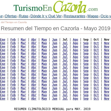
se
Ofertas
Rutas
Dónde Ir y Qué Ver
Restaurantes
Mapas
Ocio y
|
|
|
|
|
|
o del Tiempo en Cazorla
Resumen del Tiempo en Cazorla - Mayo 2019
Ene
 | 
Feb
 | 
Mar
 | 
Abr
 | 
May
 | 
Jun
 | 
Jul
 | 
Ago
 | 
Sep
 | 
Oct
 | 
Nov
 
Ene
 | 
Feb
 | 
Mar
 | 
Abr
 | 
May
 | 
Jun
 | 
Jul
 | 
Ago
 | 
Sep
 | 
Oct
 | 
Nov
 
Ene
 | 
Feb
 | 
Mar
 | 
Abr
 | 
May
 | 
Jun
 | 
Jul
 | 
Ago
 | 
Sep
 | 
Oct
 | 
Nov
 
Ene
 | 
Feb
 | 
Mar
 | 
Abr
 | 
May
 | 
Jun
 | 
Jul
 | 
Ago
 | 
Sep
 | 
Oct
 | 
Nov
 
Ene
 | 
Feb
 | 
Mar
 | 
Abr
 | 
May
 | 
Jun
 | 
Jul
 | 
Ago
 | 
Sep
 | 
Oct
 | 
Nov
 
Ene
 | 
Feb
 | 
Mar
 | 
Abr
 | 
May
 | 
Jun
 | 
Jul
 | 
Ago
 | 
Sep
 | 
Oct
 | 
Nov
 
Ene
 | 
Feb
 | 
Mar
 | 
Abr
 | 
May
 | 
Jun
 | 
Jul
 | 
Ago
 | 
Sep
 | 
Oct
 | 
Nov
 
Ene
 | 
Feb
 | 
Mar
 | 
Abr
 | 
May
 | 
Jun
 | 
Jul
 | 
Ago
 | 
Sep
 | 
Oct
 | 
Nov
 
Ene
 | 
Feb
 | 
Mar
 | 
Abr
 | 
May
 | 
Jun
 | 
Jul
 | 
Ago
 | 
Sep
 | 
Oct
 | 
Nov
 
Ene
 | 
Feb
 | 
Mar
 | 
Abr
 | 
May
 | 
Jun
 | 
Jul
 | 
Ago
 | 
Sep
 | 
Oct
 | 
Nov
 
Ene
 | 
Feb
 | 
Mar
 | 
Abr
 | 
May
 | 
Jun
 | 
Jul
 | 
Ago
 | 
Sep
 | 
Oct
 | 
Nov
 
Ene
 | 
Feb
 | 
Mar
 | 
Abr
 | 
May
 | 
Jun
 | 
Jul
 | 
Ago
 | 
Sep
 | 
Oct
 | 
Nov
 
Ene
 | 
Feb
 | 
Mar
 | 
Abr
 | 
May
 | 
Jun
 | 
Jul
 | 
Ago
 | 
Sep
 | 
Oct
 | 
Nov
 
Ene
 | 
Feb
 | 
Mar
 | 
Abr
 | 
May
 | 
Jun
 | 
Jul
 | 
Ago
 | 
Sep
 | 
Oct
 | 
Nov
 
Ene
 | 
Feb
 | 
Mar
 | 
Abr
 | 
May
 | 
Jun
 | 
Jul
 | 
Ago
 | 
Sep
 | 
Oct
 | 
Nov
 
Ene
 | 
Feb
 | 
Mar
 | 
Abr
 | 
May
 | 
Jun
 | 
Jul
 | 
Ago
 | 
Sep
 | 
Oct
 | 
Nov
 
Ene
 | 
Feb
 | 
Mar
 | 
Abr
 | 
May
 | 
Jun
 | 
Jul
 | 
Ago
 | 
Sep
 | 
Oct
 | 
Nov
 
Ene
 | 
Feb
 | 
Mar
 | 
Abr
 | 
May
 | 
Jun
 | 
Jul
 | 
Ago
 | 
Sep
 | 
Oct
 | 
Nov
 
        RESUMEN CLIMATOLÓGICO MENSUAL para MAY. 2019
