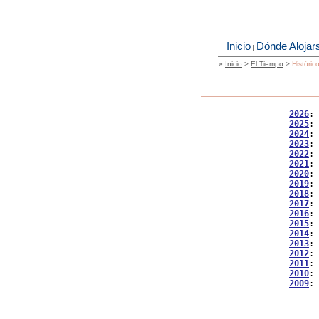
Inicio
Dónde Alojar
|
»
Inicio
>
El Tiempo
>
Históric
2026
: 
2025
: 
2024
: 
2023
: 
2022
: 
2021
: 
2020
: 
2019
: 
2018
: 
2017
: 
2016
: 
2015
: 
2014
: 
2013
: 
2012
: 
2011
: 
2010
: 
2009
: 
           