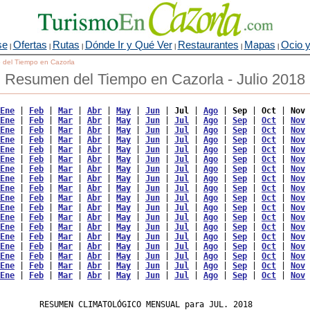
se
Ofertas
Rutas
Dónde Ir y Qué Ver
Restaurantes
Mapas
Ocio y
|
|
|
|
|
|
o del Tiempo en Cazorla
Resumen del Tiempo en Cazorla - Julio 2018
Ene
 | 
Feb
 | 
Mar
 | 
Abr
 | 
May
 | 
Jun
 | 
Jul
 | 
Ago
 | 
Sep
 | 
Oct
 | 
Nov
 
Ene
 | 
Feb
 | 
Mar
 | 
Abr
 | 
May
 | 
Jun
 | 
Jul
 | 
Ago
 | 
Sep
 | 
Oct
 | 
Nov
 
Ene
 | 
Feb
 | 
Mar
 | 
Abr
 | 
May
 | 
Jun
 | 
Jul
 | 
Ago
 | 
Sep
 | 
Oct
 | 
Nov
 
Ene
 | 
Feb
 | 
Mar
 | 
Abr
 | 
May
 | 
Jun
 | 
Jul
 | 
Ago
 | 
Sep
 | 
Oct
 | 
Nov
 
Ene
 | 
Feb
 | 
Mar
 | 
Abr
 | 
May
 | 
Jun
 | 
Jul
 | 
Ago
 | 
Sep
 | 
Oct
 | 
Nov
 
Ene
 | 
Feb
 | 
Mar
 | 
Abr
 | 
May
 | 
Jun
 | 
Jul
 | 
Ago
 | 
Sep
 | 
Oct
 | 
Nov
 
Ene
 | 
Feb
 | 
Mar
 | 
Abr
 | 
May
 | 
Jun
 | 
Jul
 | 
Ago
 | 
Sep
 | 
Oct
 | 
Nov
 
Ene
 | 
Feb
 | 
Mar
 | 
Abr
 | 
May
 | 
Jun
 | 
Jul
 | 
Ago
 | 
Sep
 | 
Oct
 | 
Nov
 
Ene
 | 
Feb
 | 
Mar
 | 
Abr
 | 
May
 | 
Jun
 | 
Jul
 | 
Ago
 | 
Sep
 | 
Oct
 | 
Nov
 
Ene
 | 
Feb
 | 
Mar
 | 
Abr
 | 
May
 | 
Jun
 | 
Jul
 | 
Ago
 | 
Sep
 | 
Oct
 | 
Nov
 
Ene
 | 
Feb
 | 
Mar
 | 
Abr
 | 
May
 | 
Jun
 | 
Jul
 | 
Ago
 | 
Sep
 | 
Oct
 | 
Nov
 
Ene
 | 
Feb
 | 
Mar
 | 
Abr
 | 
May
 | 
Jun
 | 
Jul
 | 
Ago
 | 
Sep
 | 
Oct
 | 
Nov
 
Ene
 | 
Feb
 | 
Mar
 | 
Abr
 | 
May
 | 
Jun
 | 
Jul
 | 
Ago
 | 
Sep
 | 
Oct
 | 
Nov
 
Ene
 | 
Feb
 | 
Mar
 | 
Abr
 | 
May
 | 
Jun
 | 
Jul
 | 
Ago
 | 
Sep
 | 
Oct
 | 
Nov
 
Ene
 | 
Feb
 | 
Mar
 | 
Abr
 | 
May
 | 
Jun
 | 
Jul
 | 
Ago
 | 
Sep
 | 
Oct
 | 
Nov
 
Ene
 | 
Feb
 | 
Mar
 | 
Abr
 | 
May
 | 
Jun
 | 
Jul
 | 
Ago
 | 
Sep
 | 
Oct
 | 
Nov
 
Ene
 | 
Feb
 | 
Mar
 | 
Abr
 | 
May
 | 
Jun
 | 
Jul
 | 
Ago
 | 
Sep
 | 
Oct
 | 
Nov
 
Ene
 | 
Feb
 | 
Mar
 | 
Abr
 | 
May
 | 
Jun
 | 
Jul
 | 
Ago
 | 
Sep
 | 
Oct
 | 
Nov
 
        RESUMEN CLIMATOLÓGICO MENSUAL para JUL. 2018
