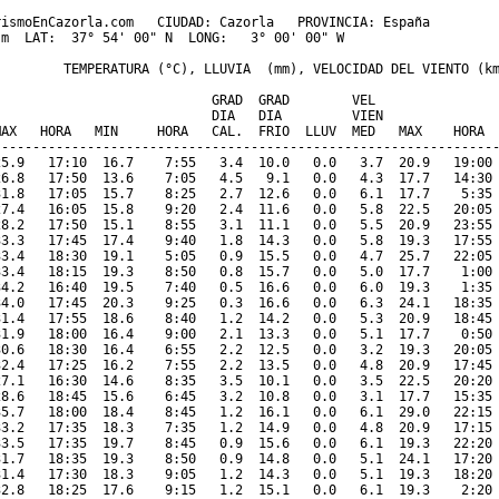
ismoEnCazorla.com   CIUDAD: Cazorla   PROVINCIA: España 

m  LAT:  37° 54' 00" N  LONG:   3° 00' 00" W

         TEMPERATURA (°C), LLUVIA  (mm), VELOCIDAD DEL VIENTO (km
                           GRAD  GRAD        VEL

                            DIA   DIA         VIEN               
MAX   HORA   MIN     HORA   CAL.  FRIO  LLUV  MED   MAX    HORA  
-----------------------------------------------------------------
25.9   17:10  16.7    7:55   3.4  10.0   0.0   3.7  20.9   19:00 
26.8   17:50  13.6    7:05   4.5   9.1   0.0   4.3  17.7   14:30 
31.8   17:05  15.7    8:25   2.7  12.6   0.0   6.1  17.7    5:35 
27.4   16:05  15.8    9:20   2.4  11.6   0.0   5.8  22.5   20:05 
28.2   17:50  15.1    8:55   3.1  11.1   0.0   5.5  20.9   23:55 
33.3   17:45  17.4    9:40   1.8  14.3   0.0   5.8  19.3   17:55 
33.4   18:30  19.1    5:05   0.9  15.5   0.0   4.7  25.7   22:05 
33.4   18:15  19.3    8:50   0.8  15.7   0.0   5.0  17.7    1:00 
34.2   16:40  19.5    7:40   0.5  16.6   0.0   6.0  19.3    1:35 
34.0   17:45  20.3    9:25   0.3  16.6   0.0   6.3  24.1   18:35 
31.4   17:55  18.6    8:40   1.2  14.2   0.0   5.3  20.9   18:45 
31.9   18:00  16.4    9:00   2.1  13.3   0.0   5.1  17.7    0:50 
30.6   18:30  16.4    6:55   2.2  12.5   0.0   3.2  19.3   20:05 
32.4   17:25  16.2    7:55   2.2  13.5   0.0   4.8  20.9   17:45 
27.1   16:30  14.6    8:35   3.5  10.1   0.0   3.5  22.5   20:20 
28.6   18:45  15.6    6:45   3.2  10.8   0.0   3.1  17.7   15:35 
35.7   18:00  18.4    8:45   1.2  16.1   0.0   6.1  29.0   22:15 
33.2   17:35  18.3    7:35   1.2  14.9   0.0   4.8  20.9   17:15 
33.5   17:35  19.7    8:45   0.9  15.6   0.0   6.1  19.3   22:20 
31.7   18:35  19.3    8:50   0.9  14.8   0.0   5.1  24.1   17:20 
31.4   17:30  18.3    9:05   1.2  14.3   0.0   5.1  19.3   18:20 
32.8   18:25  17.6    9:15   1.2  15.1   0.0   6.1  19.3    2:20 