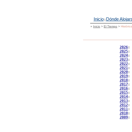
Inicio
Dónde Alojar
|
»
Inicio
>
El Tiempo
>
Históric
2026
: 
2025
: 
2024
: 
2023
: 
2022
: 
2021
: 
2020
: 
2019
: 
2018
: 
2017
: 
2016
: 
2015
: 
2014
: 
2013
: 
2012
: 
2011
: 
2010
: 
2009
: 
           