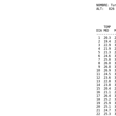
NOMBRE: Tur
ALT:   826 
          
           
    TEMP  
DIA MED   
----------
 1  20.3  
 2  19.4  
 3  22.9  
 4  21.9  
 5  21.3  
 6  24.6  
 7  25.8  
 8  26.0  
 9  26.8  
10  26.9  
11  24.5  
12  23.6  
13  22.8  
14  23.8  
15  20.4  
16  21.1  
17  26.4  
18  25.2  
19  25.9  
20  25.1  
21  24.7  
22  25.3  