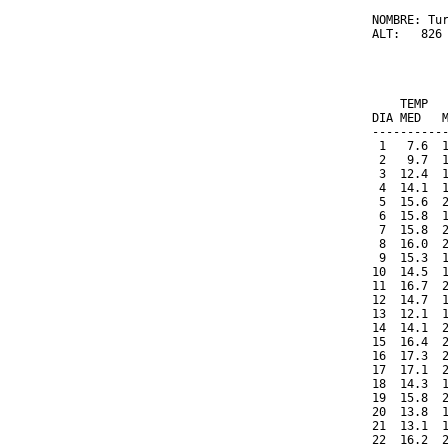
NOMBRE: Tur
ALT:   826 
          
           
    TEMP  
DIA MED   
----------
 1   7.6  
 2   9.7  
 3  12.4  
 4  14.1  
 5  15.6  
 6  15.8  
 7  15.8  
 8  16.0  
 9  15.3  
10  14.5  
11  16.7  
12  14.7  
13  12.1  
14  14.1  
15  16.4  
16  17.3  
17  17.1  
18  14.3  
19  15.8  
20  13.8  
21  13.1  
22  16.2  