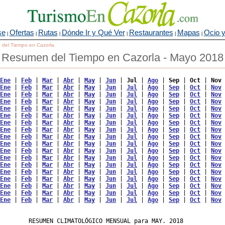
se
Ofertas
Rutas
Dónde Ir y Qué Ver
Restaurantes
Mapas
Ocio y
|
|
|
|
|
|
o del Tiempo en Cazorla
Resumen del Tiempo en Cazorla - Mayo 2018
Ene
 | 
Feb
 | 
Mar
 | 
Abr
 | 
May
 | 
Jun
 | 
Jul
 | 
Ago
 | 
Sep
 | 
Oct
 | 
Nov
 
Ene
 | 
Feb
 | 
Mar
 | 
Abr
 | 
May
 | 
Jun
 | 
Jul
 | 
Ago
 | 
Sep
 | 
Oct
 | 
Nov
 
Ene
 | 
Feb
 | 
Mar
 | 
Abr
 | 
May
 | 
Jun
 | 
Jul
 | 
Ago
 | 
Sep
 | 
Oct
 | 
Nov
 
Ene
 | 
Feb
 | 
Mar
 | 
Abr
 | 
May
 | 
Jun
 | 
Jul
 | 
Ago
 | 
Sep
 | 
Oct
 | 
Nov
 
Ene
 | 
Feb
 | 
Mar
 | 
Abr
 | 
May
 | 
Jun
 | 
Jul
 | 
Ago
 | 
Sep
 | 
Oct
 | 
Nov
 
Ene
 | 
Feb
 | 
Mar
 | 
Abr
 | 
May
 | 
Jun
 | 
Jul
 | 
Ago
 | 
Sep
 | 
Oct
 | 
Nov
 
Ene
 | 
Feb
 | 
Mar
 | 
Abr
 | 
May
 | 
Jun
 | 
Jul
 | 
Ago
 | 
Sep
 | 
Oct
 | 
Nov
 
Ene
 | 
Feb
 | 
Mar
 | 
Abr
 | 
May
 | 
Jun
 | 
Jul
 | 
Ago
 | 
Sep
 | 
Oct
 | 
Nov
 
Ene
 | 
Feb
 | 
Mar
 | 
Abr
 | 
May
 | 
Jun
 | 
Jul
 | 
Ago
 | 
Sep
 | 
Oct
 | 
Nov
 
Ene
 | 
Feb
 | 
Mar
 | 
Abr
 | 
May
 | 
Jun
 | 
Jul
 | 
Ago
 | 
Sep
 | 
Oct
 | 
Nov
 
Ene
 | 
Feb
 | 
Mar
 | 
Abr
 | 
May
 | 
Jun
 | 
Jul
 | 
Ago
 | 
Sep
 | 
Oct
 | 
Nov
 
Ene
 | 
Feb
 | 
Mar
 | 
Abr
 | 
May
 | 
Jun
 | 
Jul
 | 
Ago
 | 
Sep
 | 
Oct
 | 
Nov
 
Ene
 | 
Feb
 | 
Mar
 | 
Abr
 | 
May
 | 
Jun
 | 
Jul
 | 
Ago
 | 
Sep
 | 
Oct
 | 
Nov
 
Ene
 | 
Feb
 | 
Mar
 | 
Abr
 | 
May
 | 
Jun
 | 
Jul
 | 
Ago
 | 
Sep
 | 
Oct
 | 
Nov
 
Ene
 | 
Feb
 | 
Mar
 | 
Abr
 | 
May
 | 
Jun
 | 
Jul
 | 
Ago
 | 
Sep
 | 
Oct
 | 
Nov
 
Ene
 | 
Feb
 | 
Mar
 | 
Abr
 | 
May
 | 
Jun
 | 
Jul
 | 
Ago
 | 
Sep
 | 
Oct
 | 
Nov
 
Ene
 | 
Feb
 | 
Mar
 | 
Abr
 | 
May
 | 
Jun
 | 
Jul
 | 
Ago
 | 
Sep
 | 
Oct
 | 
Nov
 
Ene
 | 
Feb
 | 
Mar
 | 
Abr
 | 
May
 | 
Jun
 | 
Jul
 | 
Ago
 | 
Sep
 | 
Oct
 | 
Nov
 
        RESUMEN CLIMATOLÓGICO MENSUAL para MAY. 2018
