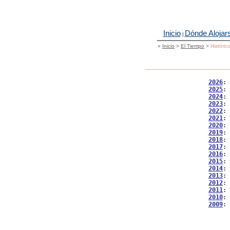
Inicio
Dónde Alojar
|
»
Inicio
>
El Tiempo
>
Históric
2026
: 
2025
: 
2024
: 
2023
: 
2022
: 
2021
: 
2020
: 
2019
: 
2018
: 
2017
: 
2016
: 
2015
: 
2014
: 
2013
: 
2012
: 
2011
: 
2010
: 
2009
: 
           