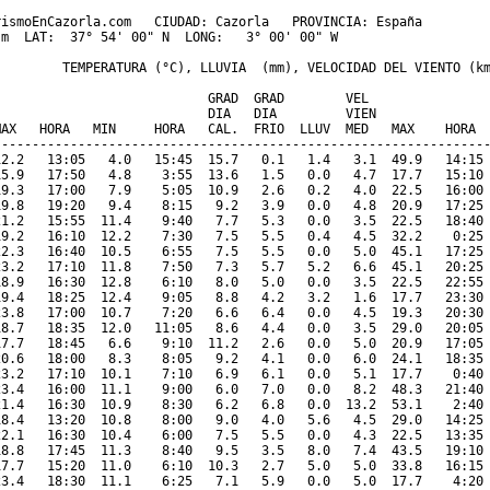
ismoEnCazorla.com   CIUDAD: Cazorla   PROVINCIA: España 

m  LAT:  37° 54' 00" N  LONG:   3° 00' 00" W

         TEMPERATURA (°C), LLUVIA  (mm), VELOCIDAD DEL VIENTO (km
                           GRAD  GRAD        VEL

                            DIA   DIA         VIEN               
MAX   HORA   MIN     HORA   CAL.  FRIO  LLUV  MED   MAX    HORA  
-----------------------------------------------------------------
12.2   13:05   4.0   15:45  15.7   0.1   1.4   3.1  49.9   14:15 
15.9   17:50   4.8    3:55  13.6   1.5   0.0   4.7  17.7   15:10 
19.3   17:00   7.9    5:05  10.9   2.6   0.2   4.0  22.5   16:00 
19.8   19:20   9.4    8:15   9.2   3.9   0.0   4.8  20.9   17:25 
21.2   15:55  11.4    9:40   7.7   5.3   0.0   3.5  22.5   18:40 
19.2   16:10  12.2    7:30   7.5   5.5   0.4   4.5  32.2    0:25 
22.3   16:40  10.5    6:55   7.5   5.5   0.0   5.0  45.1   17:25 
23.2   17:10  11.8    7:50   7.3   5.7   5.2   6.6  45.1   20:25 
18.9   16:30  12.8    6:10   8.0   5.0   0.0   3.5  22.5   22:55 
19.4   18:25  12.4    9:05   8.8   4.2   3.2   1.6  17.7   23:30 
23.8   17:00  10.7    7:20   6.6   6.4   0.0   4.5  19.3   20:30 
18.7   18:35  12.0   11:05   8.6   4.4   0.0   3.5  29.0   20:05 
17.7   18:45   6.6    9:10  11.2   2.6   0.0   5.0  20.9   17:05 
20.6   18:00   8.3    8:05   9.2   4.1   0.0   6.0  24.1   18:35 
23.2   17:10  10.1    7:10   6.9   6.1   0.0   5.1  17.7    0:40 
23.4   16:00  11.1    9:00   6.0   7.0   0.0   8.2  48.3   21:40 
21.4   16:30  10.9    8:30   6.2   6.8   0.0  13.2  53.1    2:40 
18.4   13:20  10.8    8:00   9.0   4.0   5.6   4.5  29.0   14:25 
22.1   16:30  10.4    6:00   7.5   5.5   0.0   4.3  22.5   13:35 
18.8   17:45  11.3    8:40   9.5   3.5   8.0   7.4  43.5   19:10 
17.7   15:20  11.0    6:10  10.3   2.7   5.0   5.0  33.8   16:15 
23.4   18:30  11.1    6:25   7.1   5.9   0.0   5.0  17.7    4:20 