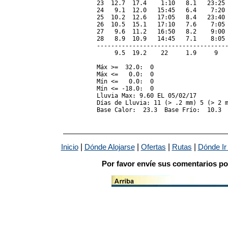
23  12.7  17.4    1:10   8.1   23:25 
24   9.1  12.0   15:45   6.4    7:20 
25  10.2  12.6   17:05   8.4   23:40 
26  10.5  15.1   17:10   7.6    7:05 
27   9.6  11.2   16:50   8.2    9:00 
28   8.9  10.9   14:45   7.1    8:05 
-------------------------------------
     9.5  19.2    22     1.9     9   
Máx >=  32.0:  0

Máx <=   0.0:  0

Mín <=   0.0:  0

Mín <= -18.0:  0

Lluvia Max: 9.60 EL 05/02/17

Días de Lluvia: 11 (> .2 mm) 5 (> 2 m
|
|
|
|
Inicio
Dónde Alojarse
Ofertas
Rutas
Dónde Ir
Por favor envíe sus comentarios po