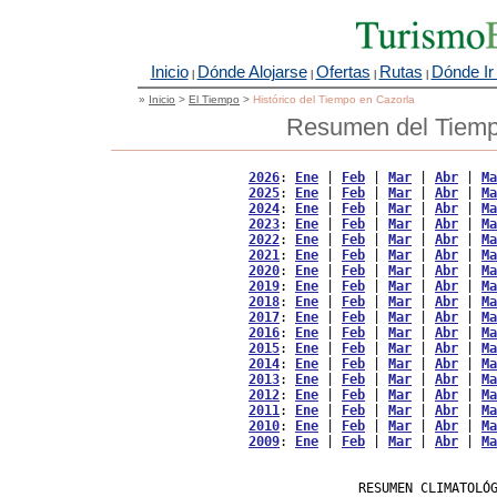
Inicio
Dónde Alojarse
Ofertas
Rutas
Dónde Ir
|
|
|
|
»
Inicio
>
El Tiempo
>
Histórico del Tiempo en Cazorla
Resumen del Tiempo
2026
: 
Ene
 | 
Feb
 | 
Mar
 | 
Abr
 | 
Ma
2025
: 
Ene
 | 
Feb
 | 
Mar
 | 
Abr
 | 
Ma
2024
: 
Ene
 | 
Feb
 | 
Mar
 | 
Abr
 | 
Ma
2023
: 
Ene
 | 
Feb
 | 
Mar
 | 
Abr
 | 
Ma
2022
: 
Ene
 | 
Feb
 | 
Mar
 | 
Abr
 | 
Ma
2021
: 
Ene
 | 
Feb
 | 
Mar
 | 
Abr
 | 
Ma
2020
: 
Ene
 | 
Feb
 | 
Mar
 | 
Abr
 | 
Ma
2019
: 
Ene
 | 
Feb
 | 
Mar
 | 
Abr
 | 
Ma
2018
: 
Ene
 | 
Feb
 | 
Mar
 | 
Abr
 | 
Ma
2017
: 
Ene
 | 
Feb
 | 
Mar
 | 
Abr
 | 
Ma
2016
: 
Ene
 | 
Feb
 | 
Mar
 | 
Abr
 | 
Ma
2015
: 
Ene
 | 
Feb
 | 
Mar
 | 
Abr
 | 
Ma
2014
: 
Ene
 | 
Feb
 | 
Mar
 | 
Abr
 | 
Ma
2013
: 
Ene
 | 
Feb
 | 
Mar
 | 
Abr
 | 
Ma
2012
: 
Ene
 | 
Feb
 | 
Mar
 | 
Abr
 | 
Ma
2011
: 
Ene
 | 
Feb
 | 
Mar
 | 
Abr
 | 
Ma
2010
: 
Ene
 | 
Feb
 | 
Mar
 | 
Abr
 | 
Ma
2009
: 
Ene
 | 
Feb
 | 
Mar
 | 
Abr
 | 
Ma
                   RESUMEN CLIMATOLÓG