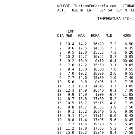
NOMBRE: TurismoEnCazorla.com   CIUDAD
ALT:   826 m  LAT:  37° 54' 00" N  LO
                   TEMPERATURA (°C), 
                                     
    TEMP                             
DIA MED   MAX   HORA   MIN     HORA  
-------------------------------------
 1  10.4  14.2   16:20   7.2    6:50 
 2   9.6  12.5   14:35   7.3    4:35 
 3   9.5  12.0   15:55   7.3    6:20 
 4  10.2  12.7   16:25   8.7    0:05 
 5   9.2  10.9    0:10   6.4   00:00 
 6   7.0  12.2   15:50   3.1    8:05 
 7   9.4  13.0   16:00   7.0    0:55 
 8   7.0  10.2   16:30   2.6    9:55 
 9   7.7  14.0   15:30   1.9    7:40 
10   5.6   9.8    0:05   3.3    7:15 
11   7.3  10.8   14:45   3.7    3:05 
12  12.3  14.9   16:40   8.1    7:30 
13   9.9  14.9    1:00   6.7   11:05 
14   8.7  13.8   17:30   5.2    7:55 
15  10.5  16.7   15:15   4.8    7:35 
16   8.8  14.7   16:35   3.9    7:50 
17   9.1  15.2   16:40   5.6    9:30 
18   9.1  12.4   14:15   6.6    8:45 
19   8.8  11.4   17:05   5.6    6:45 
20   7.7  11.6   19:20   5.2    5:45 
21  11.2  17.8   17:05   5.2    7:40 
22  15.0  19.2   15:40   8.4    7:50 