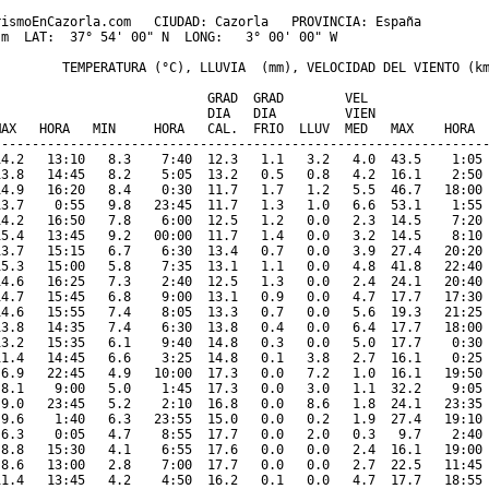
ismoEnCazorla.com   CIUDAD: Cazorla   PROVINCIA: España 

m  LAT:  37° 54' 00" N  LONG:   3° 00' 00" W

         TEMPERATURA (°C), LLUVIA  (mm), VELOCIDAD DEL VIENTO (km
                           GRAD  GRAD        VEL

                            DIA   DIA         VIEN               
MAX   HORA   MIN     HORA   CAL.  FRIO  LLUV  MED   MAX    HORA  
-----------------------------------------------------------------
14.2   13:10   8.3    7:40  12.3   1.1   3.2   4.0  43.5    1:05 
13.8   14:45   8.2    5:05  13.2   0.5   0.8   4.2  16.1    2:50 
14.9   16:20   8.4    0:30  11.7   1.7   1.2   5.5  46.7   18:00 
13.7    0:55   9.8   23:45  11.7   1.3   1.0   6.6  53.1    1:55 
14.2   16:50   7.8    6:00  12.5   1.2   0.0   2.3  14.5    7:20 
15.4   13:45   9.2   00:00  11.7   1.4   0.0   3.2  14.5    8:10 
13.7   15:15   6.7    6:30  13.4   0.7   0.0   3.9  27.4   20:20 
15.3   15:00   5.8    7:35  13.1   1.1   0.0   4.8  41.8   22:40 
14.6   16:25   7.3    2:40  12.5   1.3   0.0   2.4  24.1   20:40 
14.7   15:45   6.8    9:00  13.1   0.9   0.0   4.7  17.7   17:30 
14.6   15:55   7.4    8:05  13.3   0.7   0.0   5.6  19.3   21:25 
13.8   14:35   7.4    6:30  13.8   0.4   0.0   6.4  17.7   18:00 
13.2   15:35   6.1    9:40  14.8   0.3   0.0   5.0  17.7    0:30 
11.4   14:45   6.6    3:25  14.8   0.1   3.8   2.7  16.1    0:25 
 6.9   22:45   4.9   10:00  17.3   0.0   7.2   1.0  16.1   19:50 
 8.1    9:00   5.0    1:45  17.3   0.0   3.0   1.1  32.2    9:05 
 9.0   23:45   5.2    2:10  16.8   0.0   8.6   1.8  24.1   23:35 
 9.6    1:40   6.3   23:55  15.0   0.0   0.2   1.9  27.4   19:10 
 6.3    0:05   4.7    8:55  17.7   0.0   2.0   0.3   9.7    2:40 
 8.8   15:30   4.1    6:55  17.6   0.0   0.0   2.4  16.1   19:00 
 8.6   13:00   2.8    7:00  17.7   0.0   0.0   2.7  22.5   11:45 
11.4   13:45   4.2    4:50  16.2   0.1   0.0   4.7  17.7   18:55 