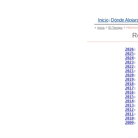
Inicio
Dónde Alojar
|
»
Inicio
>
El Tiempo
>
Históric
R
2026
: 
2025
: 
2024
: 
2023
: 
2022
: 
2021
: 
2020
: 
2019
: 
2018
: 
2017
: 
2016
: 
2015
: 
2014
: 
2013
: 
2012
: 
2011
: 
2010
: 
2009
: 
           