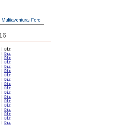
 Multiaventura
Foro
|
16
| 
Dic
| 
Dic
| 
Dic
| 
Dic
| 
Dic
| 
Dic
| 
Dic
| 
Dic
| 
Dic
| 
Dic
| 
Dic
| 
Dic
| 
Dic
| 
Dic
| 
Dic
| 
Dic
| 
Dic
| 
Dic