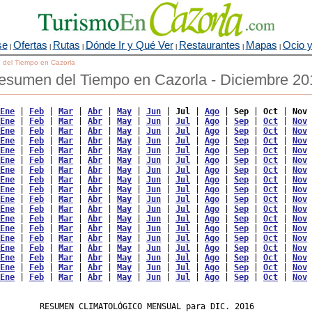
se
Ofertas
Rutas
Dónde Ir y Qué Ver
Restaurantes
Mapas
Ocio y
|
|
|
|
|
|
o del Tiempo en Cazorla
esumen del Tiempo en Cazorla - Diciembre 20
Ene
 | 
Feb
 | 
Mar
 | 
Abr
 | 
May
 | 
Jun
 | 
Jul
 | 
Ago
 | 
Sep
 | 
Oct
 | 
Nov
 
Ene
 | 
Feb
 | 
Mar
 | 
Abr
 | 
May
 | 
Jun
 | 
Jul
 | 
Ago
 | 
Sep
 | 
Oct
 | 
Nov
 
Ene
 | 
Feb
 | 
Mar
 | 
Abr
 | 
May
 | 
Jun
 | 
Jul
 | 
Ago
 | 
Sep
 | 
Oct
 | 
Nov
 
Ene
 | 
Feb
 | 
Mar
 | 
Abr
 | 
May
 | 
Jun
 | 
Jul
 | 
Ago
 | 
Sep
 | 
Oct
 | 
Nov
 
Ene
 | 
Feb
 | 
Mar
 | 
Abr
 | 
May
 | 
Jun
 | 
Jul
 | 
Ago
 | 
Sep
 | 
Oct
 | 
Nov
 
Ene
 | 
Feb
 | 
Mar
 | 
Abr
 | 
May
 | 
Jun
 | 
Jul
 | 
Ago
 | 
Sep
 | 
Oct
 | 
Nov
 
Ene
 | 
Feb
 | 
Mar
 | 
Abr
 | 
May
 | 
Jun
 | 
Jul
 | 
Ago
 | 
Sep
 | 
Oct
 | 
Nov
 
Ene
 | 
Feb
 | 
Mar
 | 
Abr
 | 
May
 | 
Jun
 | 
Jul
 | 
Ago
 | 
Sep
 | 
Oct
 | 
Nov
 
Ene
 | 
Feb
 | 
Mar
 | 
Abr
 | 
May
 | 
Jun
 | 
Jul
 | 
Ago
 | 
Sep
 | 
Oct
 | 
Nov
 
Ene
 | 
Feb
 | 
Mar
 | 
Abr
 | 
May
 | 
Jun
 | 
Jul
 | 
Ago
 | 
Sep
 | 
Oct
 | 
Nov
 
Ene
 | 
Feb
 | 
Mar
 | 
Abr
 | 
May
 | 
Jun
 | 
Jul
 | 
Ago
 | 
Sep
 | 
Oct
 | 
Nov
 
Ene
 | 
Feb
 | 
Mar
 | 
Abr
 | 
May
 | 
Jun
 | 
Jul
 | 
Ago
 | 
Sep
 | 
Oct
 | 
Nov
 
Ene
 | 
Feb
 | 
Mar
 | 
Abr
 | 
May
 | 
Jun
 | 
Jul
 | 
Ago
 | 
Sep
 | 
Oct
 | 
Nov
 
Ene
 | 
Feb
 | 
Mar
 | 
Abr
 | 
May
 | 
Jun
 | 
Jul
 | 
Ago
 | 
Sep
 | 
Oct
 | 
Nov
 
Ene
 | 
Feb
 | 
Mar
 | 
Abr
 | 
May
 | 
Jun
 | 
Jul
 | 
Ago
 | 
Sep
 | 
Oct
 | 
Nov
 
Ene
 | 
Feb
 | 
Mar
 | 
Abr
 | 
May
 | 
Jun
 | 
Jul
 | 
Ago
 | 
Sep
 | 
Oct
 | 
Nov
 
Ene
 | 
Feb
 | 
Mar
 | 
Abr
 | 
May
 | 
Jun
 | 
Jul
 | 
Ago
 | 
Sep
 | 
Oct
 | 
Nov
 
Ene
 | 
Feb
 | 
Mar
 | 
Abr
 | 
May
 | 
Jun
 | 
Jul
 | 
Ago
 | 
Sep
 | 
Oct
 | 
Nov
 
        RESUMEN CLIMATOLÓGICO MENSUAL para DIC. 2016
