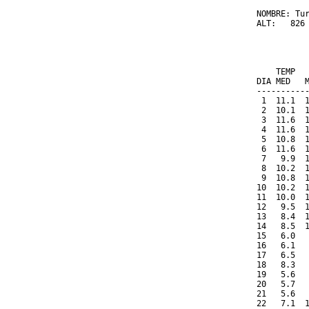
NOMBRE: Tur
ALT:   826 
          
           
    TEMP  
DIA MED   
----------
 1  11.1  
 2  10.1  
 3  11.6  
 4  11.6  
 5  10.8  
 6  11.6  
 7   9.9  
 8  10.2  
 9  10.8  
10  10.2  
11  10.0  
12   9.5  
13   8.4  
14   8.5  
15   6.0  
16   6.1  
17   6.5  
18   8.3  
19   5.6  
20   5.7  
21   5.6  
22   7.1  