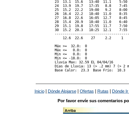
23  13.1  15.6   13:40  11.1    5:50 
24  13.9  19.7   17:35   8.8    7:45 
25  15.2  22.2   19:00   9.2    8:00 
26  16.4  22.2   18:40  11.0    8:35 
27  16.8  22.6   16:05  12.7    8:45 
28  15.4  20.9   18:40  11.0    6:40 
29  15.1  19.8   17:55  11.7    7:50 
30  15.2  20.3   18:25  12.1    7:55 
-------------------------------------
    12.6  22.6    27     2.2     1   
Máx >=  32.0:  0

Máx <=   0.0:  0

Mín <=   0.0:  0

Mín <= -18.0:  0

Lluvia Max: 32.59 EL 04/04/16

Días de Lluvia: 13 (> .2 mm) 7 (> 2 m
|
|
|
|
Inicio
Dónde Alojarse
Ofertas
Rutas
Dónde Ir
Por favor envíe sus comentarios po