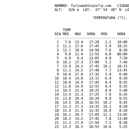
NOMBRE: TurismoEnCazorla.com   CIUDAD
ALT:   826 m  LAT:  37° 54' 00" N  LO
                   TEMPERATURA (°C), 
                                     
    TEMP                             
DIA MED   MAX   HORA   MIN     HORA  
-------------------------------------
 1   7.6  13.4   17:20   2.2   10:00 
 2  11.1  17.6   17:45   5.9   10:25 
 3  12.1  18.0   14:50   7.6    8:20 
 4   9.8  12.4   11:55   6.8   00:00 
 5   6.9   9.4   23:05   4.9    7:50 
 6  10.2  17.3   17:00   5.2    7:40 
 7  13.9  19.3   17:45  10.2   10:15 
 8  11.1  14.5   17:40   7.7   23:45 
 9  10.6  17.0   17:35   5.9    6:40 
10  10.4  14.6   13:15   6.9    8:20 
11  10.0  14.9   17:45   6.4    8:55 
12  11.6  14.9   12:55   9.4    0:35 
13  10.5  15.4   19:25   8.0    5:40 
14  13.4  21.3   17:25   7.9    6:35 
15  13.8  19.4   16:20   9.9    8:55 
16  14.5  20.3   16:55  10.2    9:45 
17  13.3  17.3   14:35  10.1    8:50 
18  15.4  21.9   15:35  10.0    8:20 
19  16.1  20.7   17:05  12.2   23:05 
20  10.3  14.2   17:45   7.8   13:40 
21  11.3  17.4   17:50   7.2    8:50 
22  13.3  16.5   16:55  10.6    5:25 