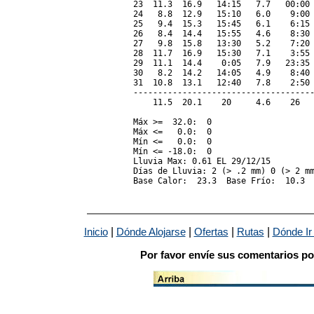
23  11.3  16.9   14:15   7.7   00:00 
24   8.8  12.9   15:10   6.0    9:00 
25   9.4  15.3   15:45   6.1    6:15 
26   8.4  14.4   15:55   4.6    8:30 
27   9.8  15.8   13:30   5.2    7:20 
28  11.7  16.9   15:30   7.1    3:55 
29  11.1  14.4    0:05   7.9   23:35 
30   8.2  14.2   14:05   4.9    8:40 
31  10.8  13.1   12:40   7.8    2:50 
-------------------------------------
    11.5  20.1    20     4.6    26   
Máx >=  32.0:  0

Máx <=   0.0:  0

Mín <=   0.0:  0

Mín <= -18.0:  0

Lluvia Max: 0.61 EL 29/12/15

Días de Lluvia: 2 (> .2 mm) 0 (> 2 mm
|
|
|
|
Inicio
Dónde Alojarse
Ofertas
Rutas
Dónde Ir
Por favor envíe sus comentarios po