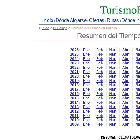
Inicio
Dónde Alojarse
Ofertas
Rutas
Dónde Ir
|
|
|
|
»
Inicio
>
El Tiempo
>
Histórico del Tiempo en Cazorla
Resumen del Tiempo 
2026
: 
Ene
 | 
Feb
 | 
Mar
 | 
Abr
 | 
Ma
2025
: 
Ene
 | 
Feb
 | 
Mar
 | 
Abr
 | 
Ma
2024
: 
Ene
 | 
Feb
 | 
Mar
 | 
Abr
 | 
Ma
2023
: 
Ene
 | 
Feb
 | 
Mar
 | 
Abr
 | 
Ma
2022
: 
Ene
 | 
Feb
 | 
Mar
 | 
Abr
 | 
Ma
2021
: 
Ene
 | 
Feb
 | 
Mar
 | 
Abr
 | 
Ma
2020
: 
Ene
 | 
Feb
 | 
Mar
 | 
Abr
 | 
Ma
2019
: 
Ene
 | 
Feb
 | 
Mar
 | 
Abr
 | 
Ma
2018
: 
Ene
 | 
Feb
 | 
Mar
 | 
Abr
 | 
Ma
2017
: 
Ene
 | 
Feb
 | 
Mar
 | 
Abr
 | 
Ma
2016
: 
Ene
 | 
Feb
 | 
Mar
 | 
Abr
 | 
Ma
2015
: 
Ene
 | 
Feb
 | 
Mar
 | 
Abr
 | 
Ma
2014
: 
Ene
 | 
Feb
 | 
Mar
 | 
Abr
 | 
Ma
2013
: 
Ene
 | 
Feb
 | 
Mar
 | 
Abr
 | 
Ma
2012
: 
Ene
 | 
Feb
 | 
Mar
 | 
Abr
 | 
Ma
2011
: 
Ene
 | 
Feb
 | 
Mar
 | 
Abr
 | 
Ma
2010
: 
Ene
 | 
Feb
 | 
Mar
 | 
Abr
 | 
Ma
2009
: 
Ene
 | 
Feb
 | 
Mar
 | 
Abr
 | 
Ma
                   RESUMEN CLIMATOLÓG