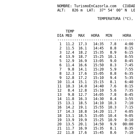
NOMBRE: TurismoEnCazorla.com   CIUDAD
ALT:   826 m  LAT:  37° 54' 00" N  LO
                   TEMPERATURA (°C), 
                                     
    TEMP                             
DIA MED   MAX   HORA   MIN     HORA  
-------------------------------------
 1  11.2  17.3   14:35   7.8    4:00 
 2  11.5  16.1   14:45   8.8    8:15 
 3  12.4  18.2   15:35   8.9    6:15 
 4  13.9  18.7   15:25  10.1    8:55 
 5  12.9  16.9   13:05   9.0    8:45 
 6  11.4  16.6   15:50   8.3    7:45 
 7   9.8  14.1   15:20   5.9    7:55 
 8  12.3  17.6   15:05   8.8    6:35 
 9  12.8  17.2   15:10   9.4    5:35 
10  11.4  15.1   15:15   8.1    6:40 
11  10.3  14.0   14:40   7.6    8:15 
12   8.4  12.8   15:10   5.6    7:35 
13   9.8  12.7   14:05   7.8    8:45 
14  11.8  16.3   14:30   8.4    3:55 
15  13.1  18.5   14:10  10.3    7:10 
16  14.2  19.1   15:55  10.3    7:15 
17  14.3  18.8   14:20  11.7    4:05 
18  13.1  18.5   15:05  10.4    9:05 
19  13.9  19.9   15:25  10.9    0:10 
20  13.5  20.1   14:50   9.9   00:00 
21  11.7  16.9   15:35   8.1    8:35 
22  11.8  17.6   15:45   8.6    7:10 