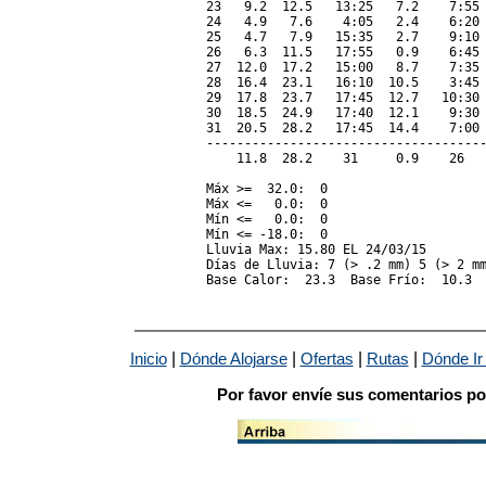
23   9.2  12.5   13:25   7.2    7:55 
24   4.9   7.6    4:05   2.4    6:20 
25   4.7   7.9   15:35   2.7    9:10 
26   6.3  11.5   17:55   0.9    6:45 
27  12.0  17.2   15:00   8.7    7:35 
28  16.4  23.1   16:10  10.5    3:45 
29  17.8  23.7   17:45  12.7   10:30 
30  18.5  24.9   17:40  12.1    9:30 
31  20.5  28.2   17:45  14.4    7:00 
-------------------------------------
    11.8  28.2    31     0.9    26   
Máx >=  32.0:  0

Máx <=   0.0:  0

Mín <=   0.0:  0

Mín <= -18.0:  0

Lluvia Max: 15.80 EL 24/03/15

Días de Lluvia: 7 (> .2 mm) 5 (> 2 mm
Base Calor:  23.3  Base Frío:  10.3 
|
|
|
|
Inicio
Dónde Alojarse
Ofertas
Rutas
Dónde Ir
Por favor envíe sus comentarios po