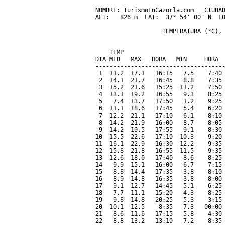
NOMBRE: TurismoEnCazorla.com   CIUDAD
ALT:   826 m  LAT:  37° 54' 00" N  LO
                   TEMPERATURA (°C), 
                                     
    TEMP                             
DIA MED   MAX   HORA   MIN     HORA  
-------------------------------------
 1  11.2  17.1   16:15   7.5    7:40 
 2  14.1  21.7   16:45   8.8    7:35 
 3  15.2  21.6   15:25  11.2    7:50 
 4  13.1  19.2   16:55   9.3    8:25 
 5   7.4  13.7   17:50   1.2    9:25 
 6  11.1  18.6   17:45   5.4    6:20 
 7  12.2  21.1   17:10   6.1    8:10 
 8  14.2  21.9   16:00   8.7    8:05 
 9  14.2  19.5   17:55   9.1    8:30 
10  15.5  22.6   17:10  10.3    9:20 
11  16.1  22.9   16:30  12.2    9:35 
12  15.8  21.8   16:55  11.5    9:35 
13  12.6  18.0   17:40   8.6    8:25 
14   9.9  15.1   16:00   6.7    7:15 
15   8.8  14.4   17:35   3.8    8:10 
16   8.9  14.8   16:35   3.8    8:00 
17   9.1  12.7   14:45   5.1    6:25 
18   7.7  11.1   15:20   4.3    8:25 
19   9.8  14.8   20:25   5.3    3:15 
20  10.1  12.5    8:35   7.3   00:00 
21   8.6  11.6   17:15   5.8    4:30 
22   8.8  13.2   13:10   7.2    8:35 