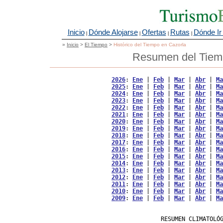
Inicio
Dónde Alojarse
Ofertas
Rutas
Dónde Ir
|
|
|
|
»
Inicio
>
El Tiempo
>
Histórico del Tiempo en Cazorla
Resumen del Tiemp
2026
: 
Ene
 | 
Feb
 | 
Mar
 | 
Abr
 | 
Ma
2025
: 
Ene
 | 
Feb
 | 
Mar
 | 
Abr
 | 
Ma
2024
: 
Ene
 | 
Feb
 | 
Mar
 | 
Abr
 | 
Ma
2023
: 
Ene
 | 
Feb
 | 
Mar
 | 
Abr
 | 
Ma
2022
: 
Ene
 | 
Feb
 | 
Mar
 | 
Abr
 | 
Ma
2021
: 
Ene
 | 
Feb
 | 
Mar
 | 
Abr
 | 
Ma
2020
: 
Ene
 | 
Feb
 | 
Mar
 | 
Abr
 | 
Ma
2019
: 
Ene
 | 
Feb
 | 
Mar
 | 
Abr
 | 
Ma
2018
: 
Ene
 | 
Feb
 | 
Mar
 | 
Abr
 | 
Ma
2017
: 
Ene
 | 
Feb
 | 
Mar
 | 
Abr
 | 
Ma
2016
: 
Ene
 | 
Feb
 | 
Mar
 | 
Abr
 | 
Ma
2015
: 
Ene
 | 
Feb
 | 
Mar
 | 
Abr
 | 
Ma
2014
: 
Ene
 | 
Feb
 | 
Mar
 | 
Abr
 | 
Ma
2013
: 
Ene
 | 
Feb
 | 
Mar
 | 
Abr
 | 
Ma
2012
: 
Ene
 | 
Feb
 | 
Mar
 | 
Abr
 | 
Ma
2011
: 
Ene
 | 
Feb
 | 
Mar
 | 
Abr
 | 
Ma
2010
: 
Ene
 | 
Feb
 | 
Mar
 | 
Abr
 | 
Ma
2009
: 
Ene
 | 
Feb
 | 
Mar
 | 
Abr
 | 
Ma
                   RESUMEN CLIMATOLÓG