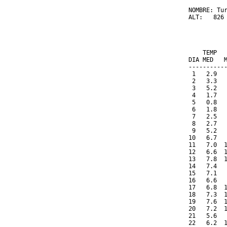
NOMBRE: Tur
ALT:   826 
          
           
    TEMP  
DIA MED   
----------
 1   2.9  
 2   3.3  
 3   5.2  
 4   1.7  
 5   0.8  
 6   1.8  
 7   2.5  
 8   2.7  
 9   5.2  
10   6.7  
11   7.0  
12   6.6  
13   7.8  
14   7.4  
15   7.1  
16   6.6  
17   6.8  
18   7.3  
19   7.6  
20   7.2  
21   5.6  
22   6.2  