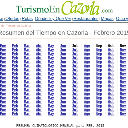
se
Ofertas
Rutas
Dónde Ir y Qué Ver
Restaurantes
Mapas
Ocio y
|
|
|
|
|
|
o del Tiempo en Cazorla
Resumen del Tiempo en Cazorla - Febrero 201
Ene
 | 
Feb
 | 
Mar
 | 
Abr
 | 
May
 | 
Jun
 | 
Jul
 | 
Ago
 | 
Sep
 | 
Oct
 | 
Nov
 
Ene
 | 
Feb
 | 
Mar
 | 
Abr
 | 
May
 | 
Jun
 | 
Jul
 | 
Ago
 | 
Sep
 | 
Oct
 | 
Nov
 
Ene
 | 
Feb
 | 
Mar
 | 
Abr
 | 
May
 | 
Jun
 | 
Jul
 | 
Ago
 | 
Sep
 | 
Oct
 | 
Nov
 
Ene
 | 
Feb
 | 
Mar
 | 
Abr
 | 
May
 | 
Jun
 | 
Jul
 | 
Ago
 | 
Sep
 | 
Oct
 | 
Nov
 
Ene
 | 
Feb
 | 
Mar
 | 
Abr
 | 
May
 | 
Jun
 | 
Jul
 | 
Ago
 | 
Sep
 | 
Oct
 | 
Nov
 
Ene
 | 
Feb
 | 
Mar
 | 
Abr
 | 
May
 | 
Jun
 | 
Jul
 | 
Ago
 | 
Sep
 | 
Oct
 | 
Nov
 
Ene
 | 
Feb
 | 
Mar
 | 
Abr
 | 
May
 | 
Jun
 | 
Jul
 | 
Ago
 | 
Sep
 | 
Oct
 | 
Nov
 
Ene
 | 
Feb
 | 
Mar
 | 
Abr
 | 
May
 | 
Jun
 | 
Jul
 | 
Ago
 | 
Sep
 | 
Oct
 | 
Nov
 
Ene
 | 
Feb
 | 
Mar
 | 
Abr
 | 
May
 | 
Jun
 | 
Jul
 | 
Ago
 | 
Sep
 | 
Oct
 | 
Nov
 
Ene
 | 
Feb
 | 
Mar
 | 
Abr
 | 
May
 | 
Jun
 | 
Jul
 | 
Ago
 | 
Sep
 | 
Oct
 | 
Nov
 
Ene
 | 
Feb
 | 
Mar
 | 
Abr
 | 
May
 | 
Jun
 | 
Jul
 | 
Ago
 | 
Sep
 | 
Oct
 | 
Nov
 
Ene
 | 
Feb
 | 
Mar
 | 
Abr
 | 
May
 | 
Jun
 | 
Jul
 | 
Ago
 | 
Sep
 | 
Oct
 | 
Nov
 
Ene
 | 
Feb
 | 
Mar
 | 
Abr
 | 
May
 | 
Jun
 | 
Jul
 | 
Ago
 | 
Sep
 | 
Oct
 | 
Nov
 
Ene
 | 
Feb
 | 
Mar
 | 
Abr
 | 
May
 | 
Jun
 | 
Jul
 | 
Ago
 | 
Sep
 | 
Oct
 | 
Nov
 
Ene
 | 
Feb
 | 
Mar
 | 
Abr
 | 
May
 | 
Jun
 | 
Jul
 | 
Ago
 | 
Sep
 | 
Oct
 | 
Nov
 
Ene
 | 
Feb
 | 
Mar
 | 
Abr
 | 
May
 | 
Jun
 | 
Jul
 | 
Ago
 | 
Sep
 | 
Oct
 | 
Nov
 
Ene
 | 
Feb
 | 
Mar
 | 
Abr
 | 
May
 | 
Jun
 | 
Jul
 | 
Ago
 | 
Sep
 | 
Oct
 | 
Nov
 
Ene
 | 
Feb
 | 
Mar
 | 
Abr
 | 
May
 | 
Jun
 | 
Jul
 | 
Ago
 | 
Sep
 | 
Oct
 | 
Nov
 
        RESUMEN CLIMATOLÓGICO MENSUAL para FEB. 2015
