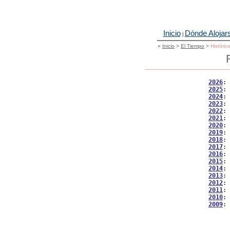
Inicio
Dónde Alojar
|
»
Inicio
>
El Tiempo
>
Históric
2026
: 
2025
: 
2024
: 
2023
: 
2022
: 
2021
: 
2020
: 
2019
: 
2018
: 
2017
: 
2016
: 
2015
: 
2014
: 
2013
: 
2012
: 
2011
: 
2010
: 
2009
: 
           