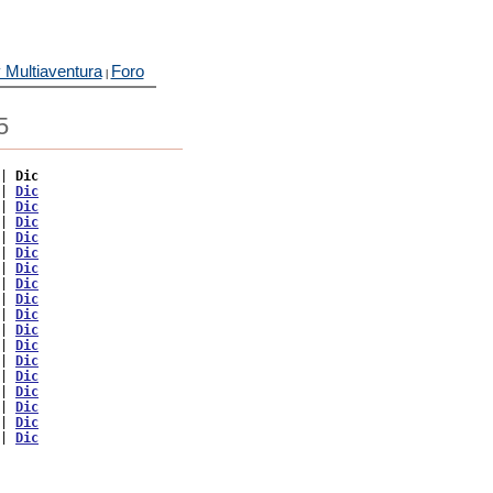
 Multiaventura
Foro
|
5
| 
Dic
| 
Dic
| 
Dic
| 
Dic
| 
Dic
| 
Dic
| 
Dic
| 
Dic
| 
Dic
| 
Dic
| 
Dic
| 
Dic
| 
Dic
| 
Dic
| 
Dic
| 
Dic
| 
Dic
| 
Dic