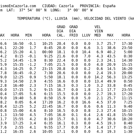
ismoEnCazorla.com   CIUDAD: Cazorla   PROVINCIA: España 

m  LAT:  37° 54' 00" N  LONG:   3° 00' 00" W

         TEMPERATURA (°C), LLUVIA  (mm), VELOCIDAD DEL VIENTO (km
                           GRAD  GRAD        VEL

                            DIA   DIA         VIEN               
MAX   HORA   MIN     HORA   CAL.  FRIO  LLUV  MED   MAX    HORA  
-----------------------------------------------------------------
 6.6   16:50  -0.1   10:25  20.4   0.0   0.0   3.7  25.7   17:30 
 6.1   22:20   1.7    8:45  20.0   0.0   6.6   3.1  38.6   23:50 
 6.2   15:20   4.1   00:00  18.1   0.0  10.4   6.9  40.2    5:00 
 4.2    0:15  -0.1    9:25  21.6   0.0   7.0   4.3  43.5    0:30 
 5.2   14:45  -1.9    8:30  22.4   0.0   0.0   2.3  24.1   14:30 
 5.9   15:35  -1.2    7:05  21.5   0.0   0.0   4.0  20.9   15:15 
 4.3   14:25   0.7   23:15  20.8   0.0   0.2   0.6  14.5   16:20 
 7.8   16:45  -0.2    7:30  20.6   0.0   0.0   2.4  19.3   20:00 
 9.0   12:25   0.9    5:50  18.1   0.0   0.0  14.2  56.3   13:25 
 9.3   14:50   2.9    4:55  16.6   0.0   0.0  13.4  49.9    0:50 
12.8   16:40   2.3    7:15  16.3   0.3   1.0   3.2  33.8    0:45 
10.0   17:15   5.2    9:15  16.7   0.0   1.8   2.1  17.7   23:55 
10.4   17:05   5.6    6:15  15.5   0.0   0.0   2.7  19.3   17:20 
 9.0   19:40   5.8    8:50  15.9   0.0   5.0   2.1  25.7   11:15 
 8.2    0:05   6.4   17:20  16.2   0.0  16.6   4.5  37.0    7:25 
 8.4   12:25   5.2   22:45  16.7   0.0   0.6   0.6  11.3    9:40 
10.8   15:00   4.6    8:10  16.5   0.0   0.8   2.3  27.4   10:15 
11.3   13:50   4.5    7:05  16.0   0.1   0.4   2.6  41.8   15:50 
11.7   15:55   4.2    8:10  15.7   0.1   0.0   4.7  30.6   18:20 
13.9   17:25   3.4    6:35  16.1   0.3   0.0   4.5  19.3    8:40 
 7.6    2:55   4.1    9:55  17.7   0.0   7.4   1.4  17.7    0:15 
11.2   16:35   2.6   10:05  17.1   0.0   0.0   4.3  19.3    1:30 