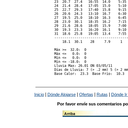
23  20.7  27.4   16:55  14.0    5:35 
24  21.4  28.4   17:05  15.0    5:10 
25  22.7  29.3   17:40  15.8    9:15 
26  20.6  24.3   13:10  16.7    6:30 
27  19.5  25.0   18:10  16.3    6:45 
28  23.0  30.1   18:35  16.2    7:15 
29  21.6  28.6   18:05  15.9    7:00 
30  19.3  23.3   16:20  16.1    9:10 
31  18.6  25.8   19:05  13.4    7:55 
-------------------------------------
    18.1  30.1    28     7.9     1   
Máx >=  32.0:  0

Máx <=   0.0:  0

Mín <=   0.0:  0

Mín <= -18.0:  0

Lluvia Max: 26.01 ON 03/05/11

Días de Lluvia: 7 (> .2 mm) 5 (> 2 mm
|
|
|
|
Inicio
Dónde Alojarse
Ofertas
Rutas
Dónde Ir
Por favor envíe sus comentarios po