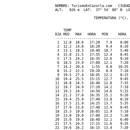
NOMBRE: TurismoEnCazorla.com   CIUDAD
ALT:   826 m  LAT:  37° 54' 00" N  LO
                   TEMPERATURA (°C), 
                                     
    TEMP                             
DIA MED   MAX   HORA   MIN     HORA  
-------------------------------------
 1  12.8  18.6   17:20   7.9    8:00 
 2  12.2  14.8   16:20   9.4    8:20 
 3  13.1  18.3   19:40  10.7    5:40 
 4  15.8  21.5   17:55  12.4    8:45 
 5  17.5  24.2   16:35  12.6    9:10 
 6  18.5  23.9   17:00  12.1    7:20 
 7  14.2  20.4    1:55   9.8   10:35 
 8  15.2  22.3   19:20   8.9    7:10 
 9  19.5  27.4   18:45  12.1    8:15 
10  19.4  25.5   15:15  12.7    9:45 
11  18.8  24.5   16:40  12.8    7:35 
12  19.7  24.9   17:20  14.2    7:10 
13  19.1  24.7   14:50  14.6    5:15 
14  21.2  27.8   16:35  15.1    9:20 
15  19.4  25.9   17:40  13.8    8:10 
16  17.5  21.9   14:25  13.7    5:35 
17  17.9  23.6   17:40  12.9    8:45 
18  15.3  19.0   16:05  12.9    7:10 
19  13.8  19.0   17:00  12.2    7:30 
20  15.0  19.4   18:40  12.1    6:40 
21  17.5  24.5   17:15  11.6    9:35 
22  19.6  26.2   16:15  13.4    7:20 