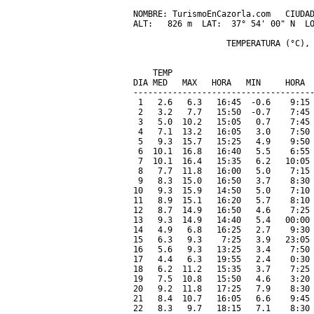
NOMBRE: TurismoEnCazorla.com   CIUDAD
ALT:   826 m  LAT:  37° 54' 00" N  LO
                   TEMPERATURA (°C), 
                                     
    TEMP                             
DIA MED   MAX   HORA   MIN     HORA  
-------------------------------------
 1   2.6   6.3   16:45  -0.6    9:15 
 2   3.2   7.7   15:50  -0.7    7:45 
 3   5.0  10.2   15:05   0.7    7:45 
 4   7.1  13.2   16:05   3.0    7:50 
 5   9.3  15.7   15:25   4.9    9:50 
 6  10.1  16.8   16:40   5.5    6:55 
 7  10.1  16.4   15:35   6.2   10:05 
 8   7.7  11.8   16:00   5.0    7:15 
 9   8.3  15.0   16:50   3.7    8:30 
10   9.3  15.9   14:50   5.0    7:10 
11   8.9  15.1   16:20   5.7    8:10 
12   8.7  14.9   16:50   4.6    7:25 
13   9.3  14.9   14:40   5.4   00:00 
14   4.9   6.8   16:25   2.7    9:30 
15   6.3   9.3    7:25   3.9   23:05 
16   5.6   9.3   13:25   3.4    7:50 
17   4.4   6.3   19:55   2.4    0:30 
18   6.2  11.2   15:35   3.7    7:25 
19   7.5  10.8   15:50   4.6    3:20 
20   9.2  11.8   17:25   7.9    8:30 
21   8.4  10.7   16:05   6.6    9:45 
22   8.3   9.7   18:15   7.1    8:30 