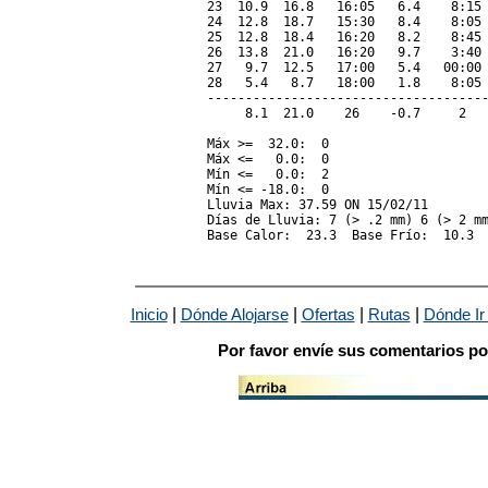
23  10.9  16.8   16:05   6.4    8:15 
24  12.8  18.7   15:30   8.4    8:05 
25  12.8  18.4   16:20   8.2    8:45 
26  13.8  21.0   16:20   9.7    3:40 
27   9.7  12.5   17:00   5.4   00:00 
28   5.4   8.7   18:00   1.8    8:05 
-------------------------------------
     8.1  21.0    26    -0.7     2   
Máx >=  32.0:  0

Máx <=   0.0:  0

Mín <=   0.0:  2

Mín <= -18.0:  0

Lluvia Max: 37.59 ON 15/02/11

Días de Lluvia: 7 (> .2 mm) 6 (> 2 mm
|
|
|
|
Inicio
Dónde Alojarse
Ofertas
Rutas
Dónde Ir
Por favor envíe sus comentarios po