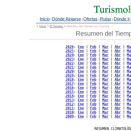
Inicio
Dónde Alojarse
Ofertas
Rutas
Dónde Ir
|
|
|
|
»
Inicio
>
El Tiempo
>
Histórico del Tiempo en Cazorla
Resumen del Tiempo
2026
: 
Ene
 | 
Feb
 | 
Mar
 | 
Abr
 | 
Ma
2025
: 
Ene
 | 
Feb
 | 
Mar
 | 
Abr
 | 
Ma
2024
: 
Ene
 | 
Feb
 | 
Mar
 | 
Abr
 | 
Ma
2023
: 
Ene
 | 
Feb
 | 
Mar
 | 
Abr
 | 
Ma
2022
: 
Ene
 | 
Feb
 | 
Mar
 | 
Abr
 | 
Ma
2021
: 
Ene
 | 
Feb
 | 
Mar
 | 
Abr
 | 
Ma
2020
: 
Ene
 | 
Feb
 | 
Mar
 | 
Abr
 | 
Ma
2019
: 
Ene
 | 
Feb
 | 
Mar
 | 
Abr
 | 
Ma
2018
: 
Ene
 | 
Feb
 | 
Mar
 | 
Abr
 | 
Ma
2017
: 
Ene
 | 
Feb
 | 
Mar
 | 
Abr
 | 
Ma
2016
: 
Ene
 | 
Feb
 | 
Mar
 | 
Abr
 | 
Ma
2015
: 
Ene
 | 
Feb
 | 
Mar
 | 
Abr
 | 
Ma
2014
: 
Ene
 | 
Feb
 | 
Mar
 | 
Abr
 | 
Ma
2013
: 
Ene
 | 
Feb
 | 
Mar
 | 
Abr
 | 
Ma
2012
: 
Ene
 | 
Feb
 | 
Mar
 | 
Abr
 | 
Ma
2011
: 
Ene
 | 
Feb
 | 
Mar
 | 
Abr
 | 
Ma
2010
: 
Ene
 | 
Feb
 | 
Mar
 | 
Abr
 | 
Ma
2009
: 
Ene
 | 
Feb
 | 
Mar
 | 
Abr
 | 
Ma
                   RESUMEN CLIMATOLÓG