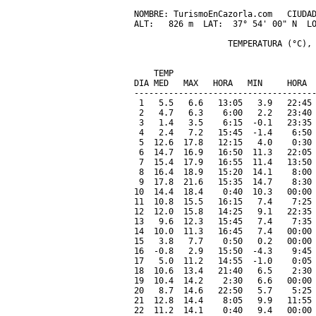
NOMBRE: TurismoEnCazorla.com   CIUDAD
ALT:   826 m  LAT:  37° 54' 00" N  LO
                   TEMPERATURA (°C), 
                                     
    TEMP                             
DIA MED   MAX   HORA   MIN     HORA  
-------------------------------------
 1   5.5   6.6   13:05   3.9   22:45 
 2   4.7   6.3    6:00   2.2   23:40 
 3   1.4   3.5    6:15  -0.1   23:35 
 4   2.4   7.2   15:45  -1.4    6:50 
 5  12.6  17.8   12:15   4.0    0:30 
 6  14.7  16.9   16:50  11.3   22:05 
 7  15.4  17.9   16:55  11.4   13:50 
 8  16.4  18.9   15:20  14.1    8:00 
 9  17.8  21.6   15:35  14.7    8:30 
10  14.4  18.4    0:40  10.3   00:00 
11  10.8  15.5   16:15   7.4    7:25 
12  12.0  15.8   14:25   9.1   22:35 
13   9.6  12.3   15:45   7.4    7:35 
14  10.0  11.3   16:45   7.4   00:00 
15   3.8   7.7    0:50   0.2   00:00 
16  -0.8   2.9   15:50  -4.3    9:45 
17   5.0  11.2   14:55  -1.0    0:05 
18  10.6  13.4   21:40   6.5    2:30 
19  10.4  14.2    2:30   6.6   00:00 
20   8.7  14.6   22:50   5.7    5:25 
21  12.8  14.4    8:05   9.9   11:55 
22  11.2  14.1    0:40   9.4   00:00 