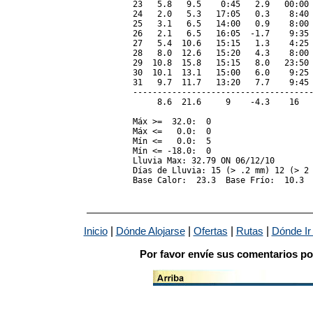
23   5.8   9.5    0:45   2.9   00:00 
24   2.0   5.3   17:05   0.3    8:40 
25   3.1   6.5   14:00   0.9    8:00 
26   2.1   6.5   16:05  -1.7    9:35 
27   5.4  10.6   15:15   1.3    4:25 
28   8.0  12.6   15:20   4.3    8:00 
29  10.8  15.8   15:15   8.0   23:50 
30  10.1  13.1   15:00   6.0    9:25 
31   9.7  11.7   13:20   7.7    9:45 
-------------------------------------
     8.6  21.6     9    -4.3    16   
Máx >=  32.0:  0

Máx <=   0.0:  0

Mín <=   0.0:  5

Mín <= -18.0:  0

Lluvia Max: 32.79 ON 06/12/10

Días de Lluvia: 15 (> .2 mm) 12 (> 2 
|
|
|
|
Inicio
Dónde Alojarse
Ofertas
Rutas
Dónde Ir
Por favor envíe sus comentarios po