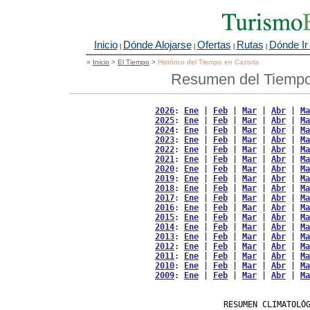
Inicio
Dónde Alojarse
Ofertas
Rutas
Dónde Ir
|
|
|
|
»
Inicio
>
El Tiempo
>
Histórico del Tiempo en Cazorla
Resumen del Tiempo 
2026
: 
Ene
 | 
Feb
 | 
Mar
 | 
Abr
 | 
Ma
2025
: 
Ene
 | 
Feb
 | 
Mar
 | 
Abr
 | 
Ma
2024
: 
Ene
 | 
Feb
 | 
Mar
 | 
Abr
 | 
Ma
2023
: 
Ene
 | 
Feb
 | 
Mar
 | 
Abr
 | 
Ma
2022
: 
Ene
 | 
Feb
 | 
Mar
 | 
Abr
 | 
Ma
2021
: 
Ene
 | 
Feb
 | 
Mar
 | 
Abr
 | 
Ma
2020
: 
Ene
 | 
Feb
 | 
Mar
 | 
Abr
 | 
Ma
2019
: 
Ene
 | 
Feb
 | 
Mar
 | 
Abr
 | 
Ma
2018
: 
Ene
 | 
Feb
 | 
Mar
 | 
Abr
 | 
Ma
2017
: 
Ene
 | 
Feb
 | 
Mar
 | 
Abr
 | 
Ma
2016
: 
Ene
 | 
Feb
 | 
Mar
 | 
Abr
 | 
Ma
2015
: 
Ene
 | 
Feb
 | 
Mar
 | 
Abr
 | 
Ma
2014
: 
Ene
 | 
Feb
 | 
Mar
 | 
Abr
 | 
Ma
2013
: 
Ene
 | 
Feb
 | 
Mar
 | 
Abr
 | 
Ma
2012
: 
Ene
 | 
Feb
 | 
Mar
 | 
Abr
 | 
Ma
2011
: 
Ene
 | 
Feb
 | 
Mar
 | 
Abr
 | 
Ma
2010
: 
Ene
 | 
Feb
 | 
Mar
 | 
Abr
 | 
Ma
2009
: 
Ene
 | 
Feb
 | 
Mar
 | 
Abr
 | 
Ma
                   RESUMEN CLIMATOLÓG