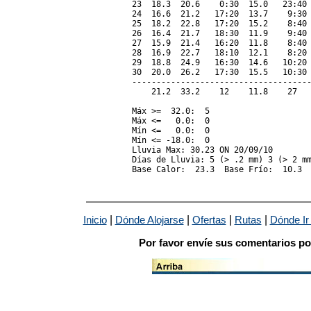
23  18.3  20.6    0:30  15.0   23:40 
24  16.6  21.2   17:20  13.7    9:30 
25  18.2  22.8   17:20  15.2    8:40 
26  16.4  21.7   18:30  11.9    9:40 
27  15.9  21.4   16:20  11.8    8:40 
28  16.9  22.7   18:10  12.1    8:20 
29  18.8  24.9   16:30  14.6   10:20 
30  20.0  26.2   17:30  15.5   10:30 
-------------------------------------
    21.2  33.2    12    11.8    27   
Máx >=  32.0:  5

Máx <=   0.0:  0

Mín <=   0.0:  0

Mín <= -18.0:  0

Lluvia Max: 30.23 ON 20/09/10

Días de Lluvia: 5 (> .2 mm) 3 (> 2 mm
|
|
|
|
Inicio
Dónde Alojarse
Ofertas
Rutas
Dónde Ir
Por favor envíe sus comentarios po