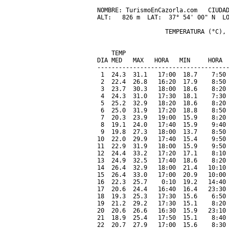
NOMBRE: TurismoEnCazorla.com   CIUDAD
ALT:   826 m  LAT:  37° 54' 00" N  LO
                   TEMPERATURA (°C), 
                                     
    TEMP                             
DIA MED   MAX   HORA   MIN     HORA  
-------------------------------------
 1  24.3  31.1   17:00  18.7    7:50 
 2  22.4  26.8   16:20  17.9    8:50 
 3  23.7  30.3   18:00  18.6    8:20 
 4  24.3  31.0   17:30  18.1    7:30 
 5  25.2  32.9   18:20  18.6    8:20 
 6  25.0  31.9   17:20  18.8    8:50 
 7  20.3  23.9   19:00  15.9    8:20 
 8  19.1  24.0   17:40  15.9    9:40 
 9  19.8  27.3   18:00  13.7    8:50 
10  22.0  29.9   17:40  15.4    9:50 
11  22.9  31.9   18:00  15.9    9:50 
12  24.4  33.2   17:20  17.1    8:10 
13  24.9  32.5   17:40  18.6    8:20 
14  26.4  32.9   18:00  21.4   10:10 
15  26.4  33.0   17:00  20.9   10:00 
16  22.3  25.7    0:10  19.2   14:40 
17  20.6  24.4   16:40  16.4   23:30 
18  19.3  25.3   17:30  15.6    6:50 
19  21.2  29.2   17:30  15.1    8:20 
20  20.6  26.6   16:30  15.9   23:10 
21  18.9  25.4   17:50  15.1    8:40 
22  20.7  27.9   17:00  15.6    8:30 