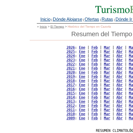
Inicio
Dónde Alojarse
Ofertas
Rutas
Dónde Ir
|
|
|
|
»
Inicio
>
El Tiempo
>
Histórico del Tiempo en Cazorla
Resumen del Tiempo 
2026
: 
Ene
 | 
Feb
 | 
Mar
 | 
Abr
 | 
Ma
2025
: 
Ene
 | 
Feb
 | 
Mar
 | 
Abr
 | 
Ma
2024
: 
Ene
 | 
Feb
 | 
Mar
 | 
Abr
 | 
Ma
2023
: 
Ene
 | 
Feb
 | 
Mar
 | 
Abr
 | 
Ma
2022
: 
Ene
 | 
Feb
 | 
Mar
 | 
Abr
 | 
Ma
2021
: 
Ene
 | 
Feb
 | 
Mar
 | 
Abr
 | 
Ma
2020
: 
Ene
 | 
Feb
 | 
Mar
 | 
Abr
 | 
Ma
2019
: 
Ene
 | 
Feb
 | 
Mar
 | 
Abr
 | 
Ma
2018
: 
Ene
 | 
Feb
 | 
Mar
 | 
Abr
 | 
Ma
2017
: 
Ene
 | 
Feb
 | 
Mar
 | 
Abr
 | 
Ma
2016
: 
Ene
 | 
Feb
 | 
Mar
 | 
Abr
 | 
Ma
2015
: 
Ene
 | 
Feb
 | 
Mar
 | 
Abr
 | 
Ma
2014
: 
Ene
 | 
Feb
 | 
Mar
 | 
Abr
 | 
Ma
2013
: 
Ene
 | 
Feb
 | 
Mar
 | 
Abr
 | 
Ma
2012
: 
Ene
 | 
Feb
 | 
Mar
 | 
Abr
 | 
Ma
2011
: 
Ene
 | 
Feb
 | 
Mar
 | 
Abr
 | 
Ma
2010
: 
Ene
 | 
Feb
 | 
Mar
 | 
Abr
 | 
Ma
2009
: 
Ene
 | 
Feb
 | 
Mar
 | 
Abr
 | 
Ma
                   RESUMEN CLIMATOLÓG