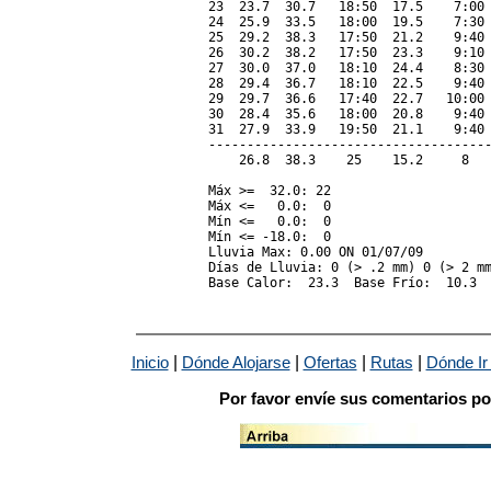
23  23.7  30.7   18:50  17.5    7:00 
24  25.9  33.5   18:00  19.5    7:30 
25  29.2  38.3   17:50  21.2    9:40 
26  30.2  38.2   17:50  23.3    9:10 
27  30.0  37.0   18:10  24.4    8:30 
28  29.4  36.7   18:10  22.5    9:40 
29  29.7  36.6   17:40  22.7   10:00 
30  28.4  35.6   18:00  20.8    9:40 
31  27.9  33.9   19:50  21.1    9:40 
-------------------------------------
    26.8  38.3    25    15.2     8   
Máx >=  32.0: 22

Máx <=   0.0:  0

Mín <=   0.0:  0

Mín <= -18.0:  0

Lluvia Max: 0.00 ON 01/07/09

Días de Lluvia: 0 (> .2 mm) 0 (> 2 mm
|
|
|
|
Inicio
Dónde Alojarse
Ofertas
Rutas
Dónde Ir
Por favor envíe sus comentarios po