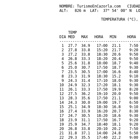
NOMBRE: TurismoEnCazorla.com   CIUDAD
ALT:   826 m  LAT:  37° 54' 00" N  LO
                   TEMPERATURA (°C), 
                                     
    TEMP                             
DIA MED   MAX   HORA   MIN     HORA  
-------------------------------------
 1  27.7  34.9   17:00  21.1    7:50 
 2  27.8  33.8   15:20  21.7    9:20 
 3  27.2  33.8   18:30  20.6    9:50 
 4  26.8  33.3   18:20  20.4    9:50 
 5  25.6  31.8   18:00  18.7    9:40 
 6  25.0  30.7   17:50  18.7    9:30 
 7  23.5  30.5   17:00  16.6    8:40 
 8  23.3  31.9   18:30  15.2    9:10 
 9  24.3  31.4   17:10  18.0    9:30 
10  24.9  32.3   17:20  18.1    9:30 
11  26.1  33.3   17:50  19.9    8:20 
12  27.5  36.2   19:10  20.0    9:50 
13  28.3  35.6   17:50  21.1    9:00 
14  24.3  30.0   19:00  19.7    6:50 
15  25.1  34.9   18:30  16.8    9:10 
16  27.4  33.9   16:20  20.7    8:30 
17  24.7  30.5   18:20  18.6    9:30 
18  23.9  31.1   17:50  16.7    9:20 
19  25.9  34.7   18:40  18.1    9:20 
20  26.8  33.8   20:10  20.2    7:50 
21  31.8  37.1   14:00  24.8    5:50 
22  29.3  35.5   17:40  22.2    9:00 