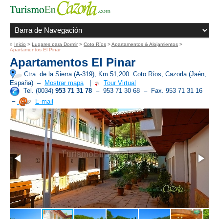
»
Inicio
>
Lugares para Dormir
>
Coto Ríos
>
Apartamentos & Alojamientos
>
Apartamentos El Pinar
Apartamentos El Pinar
Ctra. de la Sierra (A-319), Km 51,200. Coto Ríos, Cazorla (Jaén,
España)
–
Mostrar mapa
|
Tour Virtual
Tel. (0034)
953 71 31 78
– 953 71 30 68 – Fax. 953 71 31 16
–
E-mail