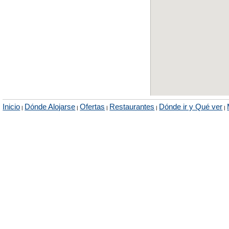
Inicio
Dónde Alojarse
Ofertas
Restaurantes
Dónde ir y Qué ver
|
|
|
|
|