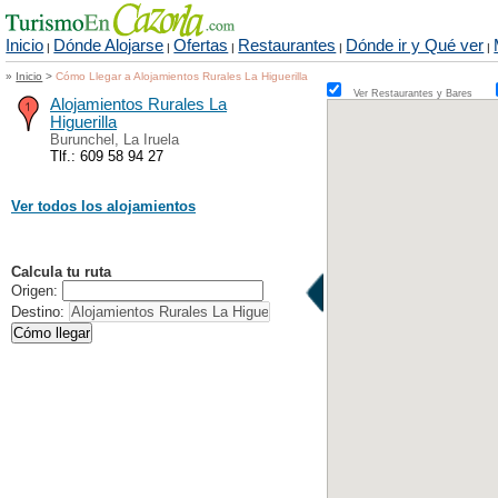
Inicio
Dónde Alojarse
Ofertas
Restaurantes
Dónde ir y Qué ver
|
|
|
|
|
»
Inicio
>
Cómo Llegar a Alojamientos Rurales La Higuerilla
Ver Restaurantes y Bares
Alojamientos Rurales La
Higuerilla
Burunchel, La Iruela
Tlf.: 609 58 94 27
Ver todos los alojamientos
Calcula tu ruta
Origen:
Destino: