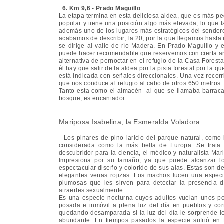
6. Km 9,6 - Prado Maguillo
La etapa termina en esta deliciosa aldea, que es más p
popular y tiene una posición algo más elevada, lo que l
además uno de los lugares más estratégicos del sendero 
acabamos de describir; la 20, por la que llegamos hasta e
se dirige al valle de río Madera. En Prado Maguillo y e
puede hacer recomendable que reservemos con cierta ant
alternativa de pernoctar en el refugio de la Casa Forest
él hay que salir de la aldea por la pista forestal por la 
está indicada con señales direccionales. Una vez recorr
que nos conduce al refugio al cabo de otros 650 metros. 
Tanto esta como el almacén -al que se llamaba barraca-
bosque, es encantador.
Mariposa Isabelina, la Esmeralda Voladora
Los pinares de pino laricio del parque natural, como
considerada como la más bella de Europa. Se trata d
descubridor para la ciencia, el médico y naturalista Mar
Impresiona por su tamaño, ya que puede alcanzar lo
espectacular diseño y colorido de sus alas. Estas son d
elegantes venas rojizas. Los machos lucen una especi
plumosas que les sirven para detectar la presencia 
atraerles sexualmente.
Es una especie nocturna cuyos adultos vuelan unos poc
posada e inmóvil a plena luz del día en pueblos y cort
quedando desamparada si la luz del día le sorprende le
abundante. En tiempos pasados la especie sufrió en 