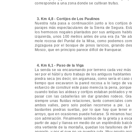
corresponde a una zona donde se cultivan trufas.
3. Km 4,8 - Cortijos de Los Paulinos
Nuestra ruta pasa a continuación junto a los cortijos
parajes más espectaculares de la Sierra de Segura. Es
los hermosos nogales plantados por sus antiguos habita
izquierda, unos 100 metros antes de una era (la "de aba
mole rocosa del Puntal de la Misa, como podemos comp
zigzaguea por el bosque de pinos laricios, girando de
Mosco, que en principio parece difícil de franquear.
4. Km 6,1 - Paso de la Viga
La senda se va encaramando por terreno cada vez más r
ser por el hábil y duro trabajo de los antiguos habitante
piedra seca (es decir, sin argamasa, como sería el caso
tiempo que excavaron la pared rocosa a lo largo de var
esfuerzo de construir este paso merecía la pena, porque 
cuando todas las aldeas y cortijos estaban poblados y r
pasar con las caballerías sin dar grandes rodeos. Gr
siempre unas fluidas relaciones, tanto comerciales com
ambos valles, pero solo podían recorrerse a pie. La 
bastantes piedras sueltas, por lo que hay que tener 
arroyo, que en ocasiones puede helarse. Si miramos hacia
con admiración. Finalmente salimos de la grieta y a esca
partir de aquí y llanea en medio de un espléndido balcó
otra vertiente de la montaña, quedan los farallones de 
angosto, y por el que no va nuestra ruta. Muy pronto go