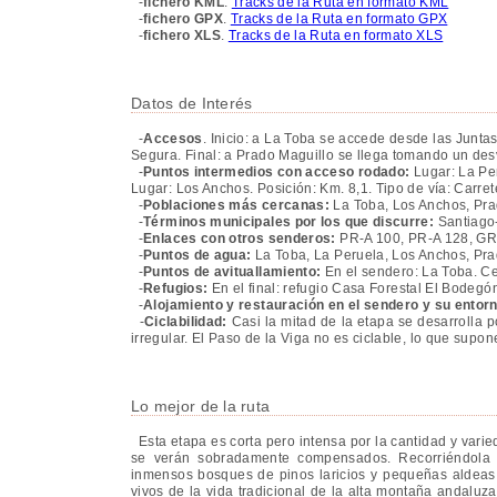
-
fichero KML
.
Tracks de la Ruta en formato KML
-
fichero GPX
.
Tracks de la Ruta en formato GPX
-
fichero XLS
.
Tracks de la Ruta en formato XLS
Datos de Interés
-
Accesos
. Inicio: a La Toba se accede desde las Juntas
Segura. Final: a Prado Maguillo se llega tomando un des
-
Puntos intermedios con acceso rodado:
Lugar: La Per
Lugar: Los Anchos. Posición: Km. 8,1. Tipo de vía: Carret
-
Poblaciones más cercanas:
La Toba, Los Anchos, Pra
-
Términos municipales por los que discurre:
Santiago
-
Enlaces con otros senderos:
PR-A 100, PR-A 128, GR
-
Puntos de agua:
La Toba, La Peruela, Los Anchos, Pra
-
Puntos de avituallamiento:
En el sendero: La Toba. Ce
-
Refugios:
En el final: refugio Casa Forestal El Bodegón 
-
Alojamiento y restauración en el sendero y su entor
-
Ciclabilidad:
Casi la mitad de la etapa se desarrolla p
irregular. El Paso de la Viga no es ciclable, lo que supo
Lo mejor de la ruta
Esta etapa es corta pero intensa por la cantidad y vari
se verán sobradamente compensados. Recorriéndola
inmensos bosques de pinos laricios y pequeñas aldeas 
vivos de la vida tradicional de la alta montaña andalu