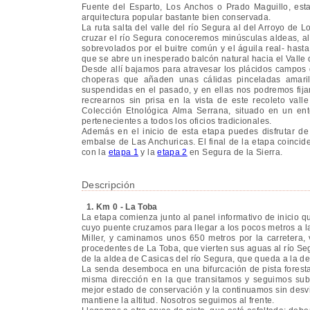
Fuente del Esparto, Los Anchos o Prado Maguillo, esta
arquitectura popular bastante bien conservada.
La ruta salta del valle del río Segura al del Arroyo de 
cruzar el río Segura conoceremos minúsculas aldeas, a
sobrevolados por el buitre común y el águila real- hasta 
que se abre un inesperado balcón natural hacia el Valle
Desde allí bajamos para atravesar los plácidos campo
choperas que añaden unas cálidas pinceladas amari
suspendidas en el pasado, y en ellas nos podremos fijar
recrearnos sin prisa en la vista de este recoleto vall
Colección Etnológica Alma Serrana, situado en un ento
pertenecientes a todos los oficios tradicionales.
Además en el inicio de esta etapa puedes disfrutar de 
embalse de Las Anchuricas. El final de la etapa coincid
con la
etapa 1
y la
etapa 2
en Segura de la Sierra.
Descripción
1. Km 0 - La Toba
La etapa comienza junto al panel informativo de inicio q
cuyo puente cruzamos para llegar a los pocos metros a l
Miller, y caminamos unos 650 metros por la carretera,
procedentes de La Toba, que vierten sus aguas al río Se
de la aldea de Casicas del río Segura, que queda a la d
La senda desemboca en una bifurcación de pista forest
misma dirección en la que transitamos y seguimos sub
mejor estado de conservación y la continuamos sin desvi
mantiene la altitud. Nosotros seguimos al frente.