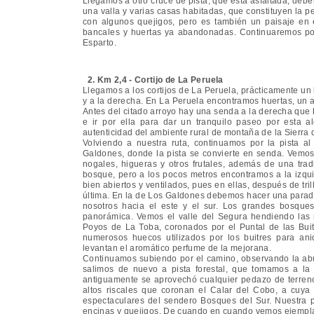
Llegamos a otro cruce de pista, que está asfaltada; deb
una valla y varias casas habitadas, que constituyen la
con algunos quejigos, pero es también un paisaje en
bancales y huertas ya abandonadas. Continuaremos por
Esparto.
2. Km 2,4 - Cortijo de La Peruela
Llegamos a los cortijos de La Peruela, prácticamente un
y a la derecha. En La Peruela encontramos huertas, un 
Antes del citado arroyo hay una senda a la derecha que 
e ir por ella para dar un tranquilo paseo por esta a
autenticidad del ambiente rural de montaña de la Sierra
Volviendo a nuestra ruta, continuamos por la pista a
Galdones, donde la pista se convierte en senda. Vemos
nogales, higueras y otros frutales, además de una trad
bosque, pero a los pocos metros encontramos a la izqui
bien abiertos y ventilados, pues en ellas, después de tril
última. En la de Los Galdones debemos hacer una parada
nosotros hacia el este y el sur. Los grandes bosque
panorámica. Vemos el valle del Segura hendiendo las 
Poyos de La Toba, coronados por el Puntal de las Buit
numerosos huecos utilizados por los buitres para an
levantan el aromático perfume de la mejorana.
Continuamos subiendo por el camino, observando la abu
salimos de nuevo a pista forestal, que tomamos a la
antiguamente se aprovechó cualquier pedazo de terren
altos riscales que coronan el Calar del Cobo, a cuya
espectaculares del sendero Bosques del Sur. Nuestra p
encinas y quejigos. De cuando en cuando vemos ejempla