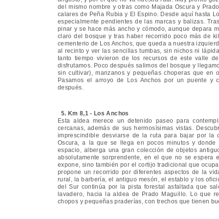
del mismo nombre y otras como Majada Oscura y Prado 
calares de Peña Rubia y El Espino. Desde aquí hasta Lo
especialmente pendientes de las marcas y balizas. Tras
pinar y se hace más ancho y cómodo, aunque depara men
claro del bosque y tras haber recorrido poco más de k
cementerio de Los Anchos, que queda a nuestra izquier
al recinto y ver las sencillas tumbas, sin nichos ni láp
tanto tiempo vivieron de los recursos de este valle 
disfrutamos. Poco después salimos del bosque y llegamos
sin cultivar), manzanos y pequeñas choperas que en o
Pasamos el arroyo de Los Anchos por un puente y co
después.
5. Km 8,1 - Los Anchos
Esta aldea merece un detenido paseo para contempla
cercanas, además de sus hermosísimas vistas. Descubri
imprescindible desviarse de la ruta para bajar por la c
Oscura, a la que se llega en pocos minutos y donde 
espacio, alberga una gran colección de objetos antiguo
absolutamente sorprendente, en el que no se espera en
expone, sino también por el cortijo tradicional que ocup
propone un recorrido por diferentes aspectos de la vida
rural, la barbería, el antiguo mesón, el establo y los o
del Sur continúa por la pista forestal asfaltada que sa
lavadero, hacia la aldea de Prado Maguillo. Lo que r
chopos y pequeñas praderías, con trechos que tienen buen