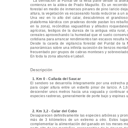
La derivación al Puntal de la Misa parte desde la aldea
comienza en la aldea de Prado Maguillo. Es un recorrido 
forestal en medio de inmensos pinares de pino laricio de
altura, la vegetación va escaseando hasta reducirse a un a
Una vez en lo alto del calar, descubrimos el grandio
plataforma kárstica con praderas donde pastan los rebaño
en la zona), recónditas vaguadillas y afilados roquedale
agrícolas, testigos de la dureza de la antigua vida rura
cereales aprovechando la humedad que el suelo conserva
cotidiana para arrancar rendimientos tan escasos resulta 
Desde la caseta de vigilancia forestal del Puntal de la
panorámicas sobre una infinita sucesión de lienzos montaño
frecuentado por grupos de cabras monteses y sobrevolado 
En toda la zona abunda el jabalí.
Descripción
1. Km 0 - Cañada del Saucar
El sendero se desarrolla íntegramente por una estrecha p
para coger altura entre un esbelto pinar de laricio. A 1,6
descender unos metros hacia una vaguada y continuar e
especies rastreras, generalmente de porte bajo y espinas 
2. Km 3,2 - Calar del Cobo
Desaparecen definitivamente las especies arbóreas y pron
más de 3 kilómetros de un extremo a otro. Estos luga
complementar la alimentación del ganado en los meses me