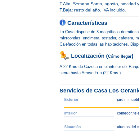
T.Alta: Semana Santa, agosto, navidad 
T.Baja: resto del año. IVA incluido.
Características
La Casa dispone de 3 magníficos dormitorio
microondas, encimera, tostador, cafetera, 
Calefacción en todas las habitaciones. D
Localización (
)
Cómo llegar
A 22 Kms de Cazorla en el interior del Parque
sierra hasta Arroyo Frío (22 Kms.).
Servicios de Casa Los Geran
Exterior
jardín, muebl
Interior
comedor, tel
Situación
afueras del 