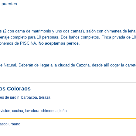
y puentes.
s (2 con cama de matrimonio y uno dos camas), salón con chimenea de leña, c
menaje completo para 10 personas. Dos baños completos. Finca privada de 10.0
isponemos de PISCINA.
No aceptamos perros
.
 Natural. Deberán de llegar a la ciudad de Cazorla, desde allí coger la carret
ios Coloraos
es de jardín, barbacoa, terraza.
evisión, cocina, lavadora, chimenea, leña.
casco urbano.