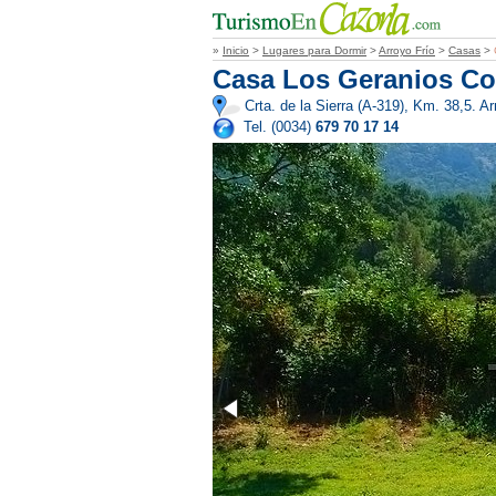
»
Inicio
>
Lugares para Dormir
>
Arroyo Frío
>
Casas
>
Casa Los Geranios Co
Crta. de la Sierra (A-319), Km. 38,5. A
Tel. (0034)
679 70 17 14