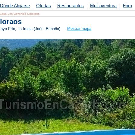
Dónde Alojarse
Ofertas
Restaurantes
Multiaventura
Foro
Casa Los Geranios Coloraos
loraos
rroyo Frío, La Iruela (Jaén, España)
–
Mostrar mapa