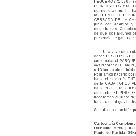
PEGUEROS (1.526 m) en
PEÑA HALCON y la pista
por nuestra derecha,
la FUENTE DEL BORB
CERRADA DE LA CANAL
junto con enebros y 
encontramos. Completar
de quejigos algunos ce
presencia de gamos, ci
Una vez culminada LA
desde LOS POYOS DE LA 
contemplar el PARQUE 
vez recorrido la llanu
a 13 km desde el inicio
Podríamos hacerlo por l
hasta el mismo PUENTE
de la CASA FORESTAL D
hasta el antiguo corti
encuentra EL PINO DE
llegaremos al lugar d
tomado un atajo y la di
Si lo deseas, también p
Cartografía Compleme
Dificultad
: Media por e
Punto de Partida, 00