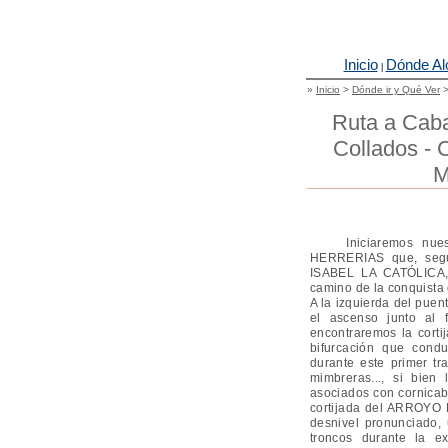
Inicio
Dónde Al
|
»
Inicio
>
Dónde ir y Qué Ver
Ruta a Caba
Collados - 
M
Iniciaremos nuestr
HERRERIAS que, según
ISABEL LA CATÓLICA,
camino de la conquist
A la izquierda del puen
el ascenso junto a
encontraremos la cort
bifurcación que con
durante este primer tra
mimbreras..., si bien
asociados con cornicab
cortijada del ARROYO
desnivel pronunciado, 
troncos durante la 