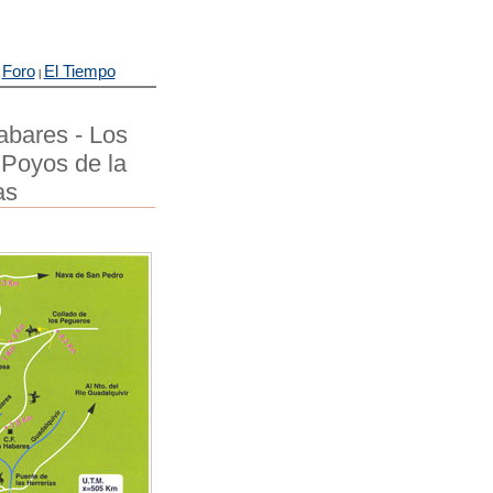
Foro
El Tiempo
|
|
abares - Los
 Poyos de la
as