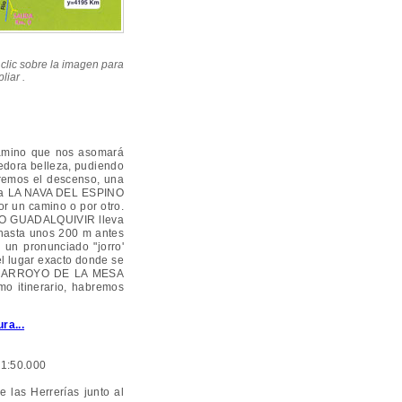
clic sobre la imagen para
liar .
amino que nos asomará
edora belleza, pudiendo
remos el descenso, una
asta LA NAVA DEL ESPINO
or un camino o por otro.
l RIO GUADALQUIVIR lleva
hasta unos 200 m antes
un pronunciado "jorro'
l lugar exacto donde se
 el ARROYO DE LA MESA
o itinerario, habremos
ra...
 1:50.000
 las Herrerías junto al