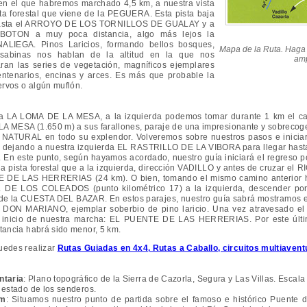
 el que habremos marchado 4,5 km, a nuestra vista
 forestal que viene de la PEGUERA. Esta pista baja
 hasta el ARROYO DE LOS TORNILLOS DE GUALAY y a
OTON a muy poca distancia, algo más lejos la
IEGA. Pinos Laricios, formando bellos bosques,
Mapa de la Ruta. Haga 
sabinas nos hablan de la altitud en la que nos
amp
an las series de vegetación, magníficos ejemplares
ntenarios, encinas y arces. Es más que probable la
ervos o algún muflón.
 LOMA DE LA MESA, a la izquierda podemos tomar durante 1 km el c
MESA (1.650 m) a sus farallones, paraje de una impresionante y sobrecog
NATURAL en todo su explendor. Volveremos sobre nuestros pasos e inicia
ra, dejando a nuestra izquierda EL RASTRILLO DE LA VIBORA para llegar h
. En este punto, según hayamos acordado, nuestro guía iniciará el regreso p
a pista forestal que a la izquierda, dirección VADILLO y antes de cruzar e
 DE LAS HERRERIAS (24 km). O bien, tomando el mismo camino anterior 
E LOS COLEADOS (punto kilométrico 17) a la izquierda, descender por 
jo de la CUESTA DEL BAZAR. En estos parajes, nuestro guía sabrá mostramos e
 DON MARIANO, ejemplar soberbio de pino laricio. Una vez atravesado
e inicio de nuestra marcha: EL PUENTE DE LAS HERRERIAS. Por este últim
stancia habrá sido menor, 5 km.
uedes realizar
Rutas Guiadas en 4x4, Rutas a Caballo, circuitos multiaventu
ntaria
: Plano topográfico de la Sierra de Cazorla, Segura y Las Villas. Escala
l estado de los senderos.
Km
: Situamos nuestro punto de partida sobre el famoso e histórico Puente de