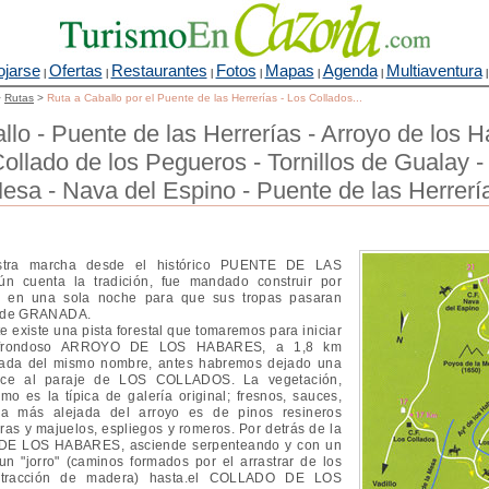
ojarse
Ofertas
Restaurantes
Fotos
Mapas
Agenda
Multiaventura
|
|
|
|
|
|
>
Rutas
>
Ruta a Caballo por el Puente de las Herrerías - Los Collados...
llo - Puente de las Herrerías - Arroyo de los H
Collado de los Pegueros - Tornillos de Gualay -
esa - Nava del Espino - Puente de las Herrerí
a marcha desde el histórico PUENTE DE LAS
 cuenta la tradición, fue mandado construir por
 en una sola noche para que sus tropas pasaran
a de GRANADA.
te existe una pista forestal que tomaremos para iniciar
l frondoso ARROYO DE LOS HABARES, a 1,8 km
ijada del mismo nombre, antes habremos dejado una
duce al paraje de LOS COLLADOS. La vegetación,
mo es la típica de galería original; fresnos, sauces,
 la más alejada del arroyo es de pinos resineros
ras y majuelos, espliegos y romeros. Por detrás de la
 DE LOS HABARES, asciende serpenteando y con un
un "jorro" (caminos formados por el arrastrar de los
extracción de madera) hasta.el COLLADO DE LOS