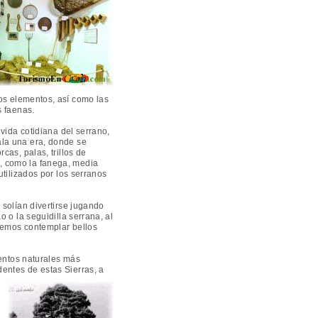
os elementos, así como las
s faenas.
vida cotidiana del serrano,
ala una era, donde se
cas, palas, trillos de
, como la fanega, media
utilizados por los serranos
solían divertirse jugando
o o la seguidilla serrana, al
remos contemplar bellos
entos naturales más
entes de estas Sierras, a