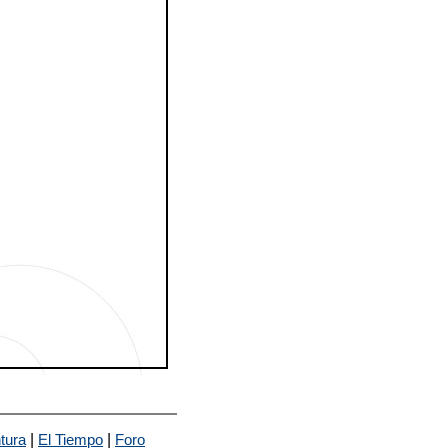
|
|
tura
El Tiempo
Foro