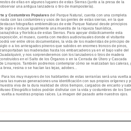
estos de ellas en algunos lugares de estas Sierras (junto a la presa de la
observar una antigua lanzadera o tiro de mampostería).
rte y Costumbres Populares
del Parque Natural, cuenta con una completa
ionada con las costumbres y usos de las gentes de estas sierras, en la que
destacan fotografías emblemáticas de este Parque Natural desde principios
de siglo e incluye igualmente una muestra de la riqueza faunística,
paisajística y florística de estas Sierras. Para apoyar didácticamente esta
exposición, el museo, cuenta con medios audiovisuales donde el visitante
podrá ver entre otros documentales, la vida de los maderistas de principio de
siglo o a los arriesgados pineros que subidos en enormes troncos de pinos,
transportaban las maderadas hasta los embarcaderos ya en el bajo valle del
Guadalquivir, y nos sorprenderemos con los lanzaderos o tiros de madera
construidos en el Salto de los Órganos o en la Cerrada de Útero y Cascada
de Linarejos. También podremos contemplar cómo se realizaban las caleras,
la brea, resina o se hacían las tejas, adobes...
Para los muy mayores de los habitantes de estas serranías será una vuelta a
para las nuevas generaciones una identificación con sus propios orígenes y p
muestra viva de la dura realidad de otros tiempos, cargados de encanto y sab
Museo Etnográfico todos podrán disfrutar con la vida y costumbres de los Se
a vuelta a nuestras propias raíces. La imagen del pasado ante nuestros ojos.