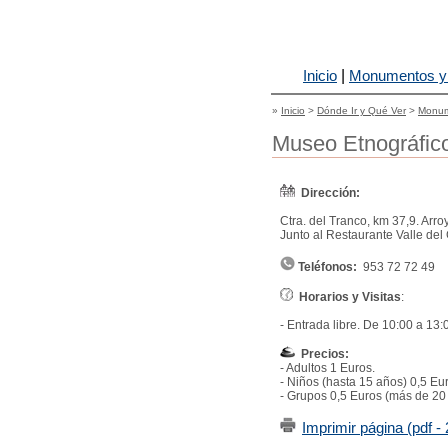
|
Inicio
Monumentos y
»
Inicio
>
Dónde Ir y Qué Ver
>
Monum
Museo Etnográfico
Dirección:
Ctra. del Tranco, km 37,9. Arroy
Junto al Restaurante Valle del 
Teléfonos:
953 72 72 49
Horarios y Visitas
:
- Entrada libre. De 10:00 a 13:
Precios:
- Adultos 1 Euros.
- Niños (hasta 15 años) 0,5 Eu
- Grupos 0,5 Euros (más de 20 
Imprimir página (pdf -