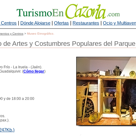
|
|
|
|
 Centros
Dónde Alojarse
Ofertas
Restaurantes
Ocio y Multiaven
entos y Centros
>
Museo Etnográfico.
 de Artes y Costumbres Populares del Parque
o Frío - La Iruela - (Jaén).
Guadalquivir. (
Cómo llegar
)
00 y de 18:00 a 20:00
ros.
pax.).
 247Kb.)