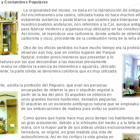
s y Costumbres Populares
La originalidad del museo, se basa en la reproducción de antiguo
Así encontraremos una calera, utilizada hasta no hace muchos a
estupenda sustancia o pasta blanca que usamos para blanquear o
nuestros pueblos andaluces, nos referimos a la Cal, aunque ant
para fabricar morteros y argamasa muy utilizados en las construc
Así mismo, se reproduce una carbonera, donde antaño se obtenía 
carbonilla y cisco, procedente de la combustión lenta de la leña 
Otro de los oficios perdidos no hace mucho tiempo era la profesi
observar aún hoy, que en ciertos lugares del Parque
Natural, existen pinos resineros que presentan a lo
lladuras por las que descendían a las macetas previamente
 resina se obtenía la esencia de trementina o aguarrás, utilizado
ente; la parte sólida se denomina colofonia que es muy utilizada
o, existía la profesión del Peguero, que eran las personas
encargadas de obtener la pez o alquitrán
vegetal a
partir de la tea del pino. El alquitrán se obtenía en
unos grandes hornos fusiformes, llamados pegueras.
El alquitrán es un excelente antifúngico natural que se empleaba 
de las embarcaciones de madera para evitar su pudrición.
Como quiera que hasta hace muy poco tiempo los habitantes de e
un gran aislamiento, debido a lo inhóspito del medio y a la falta 
viaria, con la mayor parte de sus aldeas unidas exclusivamente 
herradura, se originó, en gran medida una vida de
autosuficiencia. Así en los cortijos la vida giraba en