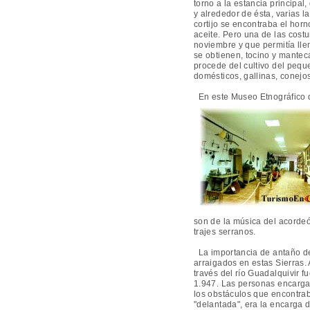
torno a la estancia principa
y alrededor de ésta, varias l
cortijo se encontraba el hor
aceite. Pero una de las cost
noviembre y que permitía lle
se obtienen, tocino y mantec
procede del cultivo del pequ
domésticos, gallinas, conejos
En este Museo Etnográfico d
son de la música del acorde
trajes serranos.
La importancia de antaño de
arraigados en estas Sierras
través del río Guadalquivir
fu
1.947. Las personas encargad
los obstáculos que encontrab
"delantada", era la encarga d