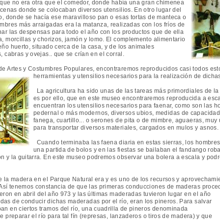
l, que no era otra que el comedor, donde había una gran chimenea
acenas donde se colocaban diversos utensilios. En otro lugar del
no, donde se hacía ese maravilloso pan o esas tortas de manteca o
umbres más arraigadas era la matanza, realizadas con los fríos de
nar las despensas para todo el año con los productos que de ella
a, morcillas y chorizos, jamón y lomo. El complemento alimentario
eño huerto, situado cerca de la casa, y de los animales
, cabras y ovejas.. que se crían en el corral.
e Artes y Costumbres Populares, encontraremos reproducidos casi todos est
herramientas y utensilios necesarios para la realización de dicha
La agricultura ha sido unas de las tareas más primordiales de la 
es por ello, que en este museo encontraremos reproducida a esc
encuentran los utensilios necesarios para faenar, como son las hor
pedernal o más modernos, diversos ubios, medidas de capacidad
fanega, cuartillo... o serones de pita o de mimbre, aguaeras, muy 
para transportar diversos materiales, cargados en mulos y asnos.
Cuando terminaba las faena diaria en estas sierras, los hombres 
una partida de bolos y en las fiestas se bailaban el fandango roba
ón y la guitarra. En este museo podremos observar una bolera a escala y pod
 la madera en el Parque Natural era y es uno de los recursos y aprovechami
. Así tenemos constancia de que las primeras conducciones de maderas proced
eron en abril del año 973 y las últimas maderadas tuvieron lugar en el año
as de conducir dichas maderadas por el río, eran los pineros. Para salvar
an en ciertos tramos del río, una cuadrilla de pineros denominada
e preparar el río para tal fín (represas, lanzaderos o tiros de madera) y que