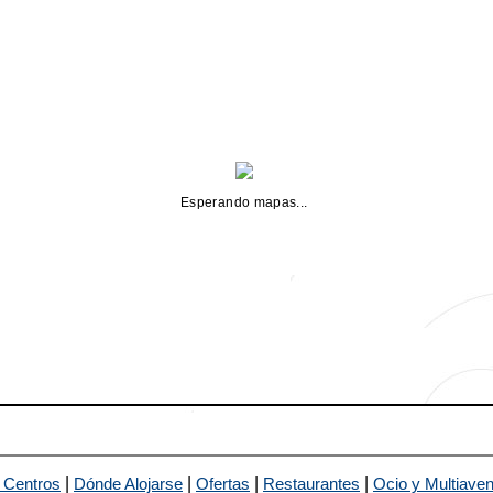
Esperando mapas...
|
|
|
|
 Centros
Dónde Alojarse
Ofertas
Restaurantes
Ocio y Multiaven