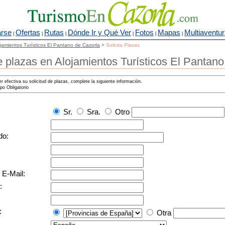
arse
Ofertas
Rutas
Dónde Ir y Qué Ver
Fotos
Mapas
Multiaventu
|
|
|
|
|
|
jamientos Turísticos El Pantano de Cazorla
>
Solicita Plazas
e plazas en Alojamientos Turísticos El Pantan
r efectiva su solicitud de plazas, complete la siguiente información.
o Obligatorio
Sr.
Sra.
Otro
do:
 E-Mail:
:
:
Otra