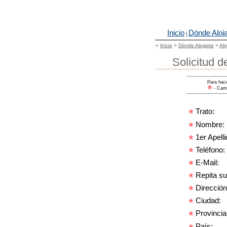
Inicio
Dónde Aloj
|
»
Inicio
>
Dónde Alojarse
>
Alo
Solicitud d
Para hace
- Camp
Trato:
Nombre:
1er Apelli
Teléfono:
E-Mail:
Repita su
Dirección
Ciudad:
Provincia
País: