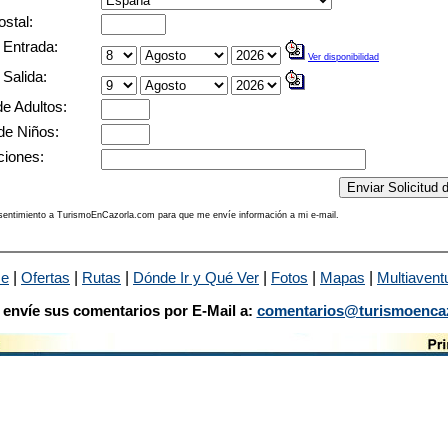
stal:
Entrada:
Ver disponibilidad
Salida:
e Adultos:
 Niños:
iones:
sentimiento a TurismoEnCazorla.com para que me envíe información a mi e-mail.
|
|
|
|
|
|
se
Ofertas
Rutas
Dónde Ir y Qué Ver
Fotos
Mapas
Multiavent
 envíe sus comentarios por E-Mail a:
comentarios@turismoenca