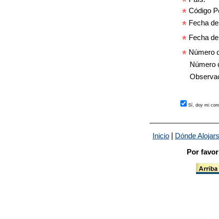
Código Po
Fecha de 
Fecha de 
Número d
Número de
Observac
Sí, doy mi con
|
Inicio
Dónde Alojar
Por favor