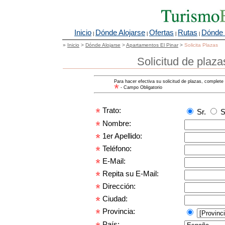
Inicio
Dónde Alojarse
Ofertas
Rutas
Dónde 
|
|
|
|
»
Inicio
>
Dónde Alojarse
>
Apartamentos El Pinar
>
Solicita Plazas
Solicitud de plaz
Para hacer efectiva su solicitud de plazas, complete 
- Campo Obligatorio
Trato:
Sr.
S
Nombre:
1er Apellido:
Teléfono:
E-Mail:
Repita su E-Mail:
Dirección:
Ciudad:
Provincia:
País: