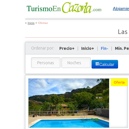
Alojamie
»
Inicio
>
Ofertas
Las
Ordenar por:
Precio+
|
Inicio+
|
Fin-
|
Mín. P
Calcular
Oferta