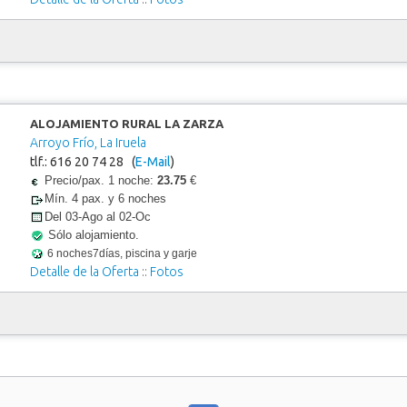
ALOJAMIENTO RURAL LA ZARZA
Arroyo Frío, La Iruela
tlf.: 616 20 74 28 (
E-Mail
)
Precio/pax. 1 noche:
23.75
€
Mín. 4 pax. y 6 noches
Del 03-Ago al 02-Oc
Sólo alojamiento.
6 noches7días, piscina y garje
Detalle de la Oferta
::
Fotos