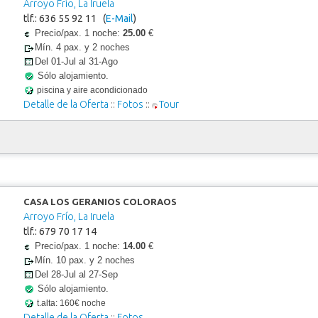
Arroyo Frío, La Iruela
tlf.: 636 55 92 11 (
E-Mail
)
Precio/pax. 1 noche:
25.00
€
Mín. 4 pax. y 2 noches
Del 01-Jul al 31-Ago
Sólo alojamiento.
piscina y aire acondicionado
Detalle de la Oferta
::
Fotos
::
Tour
CASA LOS GERANIOS COLORAOS
Arroyo Frío, La Iruela
tlf.: 679 70 17 14
Precio/pax. 1 noche:
14.00
€
Mín. 10 pax. y 2 noches
Del 28-Jul al 27-Sep
Sólo alojamiento.
t.alta: 160€ noche
Detalle de la Oferta
::
Fotos