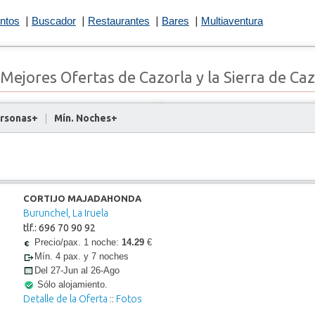
ntos
|
Buscador
|
Restaurantes
|
Bares
|
Multiaventura
 Mejores Ofertas de Cazorla y la Sierra de Caz
ersonas+
|
Mín. Noches+
CORTIJO MAJADAHONDA
Burunchel, La Iruela
tlf.: 696 70 90 92
Precio/pax. 1 noche:
14.29
€
Mín. 4 pax. y 7 noches
Del 27-Jun al 26-Ago
Sólo alojamiento.
Detalle de la Oferta
::
Fotos