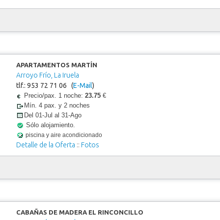
APARTAMENTOS MARTÍN
Arroyo Frío, La Iruela
tlf.: 953 72 71 06 (
E-Mail
)
Precio/pax. 1 noche:
23.75
€
Mín. 4 pax. y 2 noches
Del 01-Jul al 31-Ago
Sólo alojamiento.
piscina y aire acondicionado
Detalle de la Oferta
::
Fotos
CABAÑAS DE MADERA EL RINCONCILLO