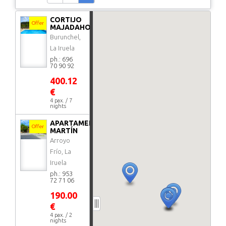
CORTIJO
Offer
MAJADAHONDA
Burunchel,
La Iruela
ph.: 696
70 90 92
400.12
€
4 pax. / 7
nights
APARTAMENTOS
Offer
MARTÍN
Arroyo
Frío, La
Iruela
ph.: 953
72 71 06
190.00
€
4 pax. / 2
nights