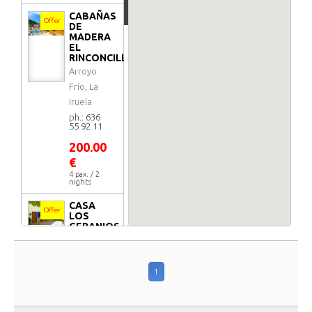
CABAÑAS
Offer
DE
MADERA
EL
RINCONCILLO
Arroyo
Frío, La
Iruela
ph.: 636
55 92 11
200.00
€
4 pax. / 2
nights
CASA
Offer
LOS
GERANIOS
COLORAOS
Arroyo
Frío, La
1
Iruela
ph.: 679
70 17 14