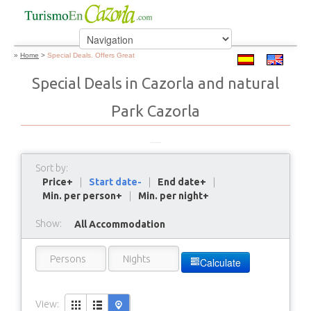
»
Home
>
Special Deals. Offers Great
Special Deals in Cazorla and natural
Park Cazorla
Sort by:
Price+
|
Start date-
|
End date+
|
Min. per person+
|
Min. per night+
Show:
All Accommodation
Calculate
View: