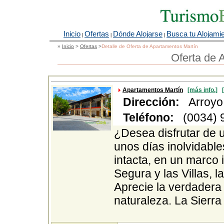
Inicio
Ofertas
Dónde Alojarse
Busca tu Alojami
|
|
|
»
Inicio
>
Ofertas
>
Detalle de Oferta de Apartamentos Martín
Oferta de 
Apartamentos Martín
[más info.]
Dirección:
Arroyo F
Teléfono:
(0034) 9
¿Desea disfrutar de 
unos días inolvidabl
intacta, en un marco 
Segura y las Villas, 
Aprecie la verdadera 
naturaleza. La Sierra