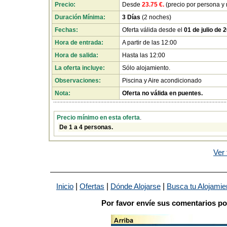
Precio:
Desde
23.75 €.
(precio por persona y
Duración Mínima:
3 Días
(2 noches)
Fechas:
Oferta válida desde el
01 de julio de 
Hora de entrada:
A partir de las 12:00
Hora de salida:
Hasta las 12:00
La oferta incluye:
Sólo alojamiento.
Observaciones:
Piscina y Aire acondicionado
Nota:
Oferta no válida en puentes.
Precio mínimo en esta oferta
.
De 1 a 4 personas.
Ver 
|
|
|
Inicio
Ofertas
Dónde Alojarse
Busca tu Alojamie
Por favor envíe sus comentarios po