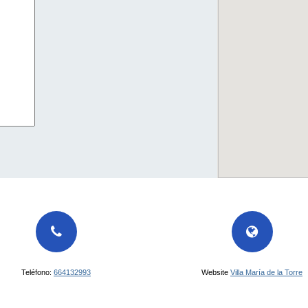
Teléfono:
664132993
Website
Villa María de la Torre