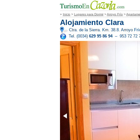
»
Inicio
>
Lugares para Dormir
>
Arroyo Frío
>
Apartame
Alojamiento Clara
Ctra. de la Sierra. Km. 38.8. Arroyo Fr
Tel. (0034)
629 95 86 94
– 953 72 72