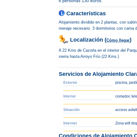
6 personas 130 euros.
Características
Alojamiento dividido en 2 plantas, con saló
menaje necesario. 3 dormitorios con cama d
Localización (
)
Cómo llegar
A 22 Kms de Cazorla en el interior del Parque
sierra hasta Arroyo Frío (22 Kms.)
Servicios de Alojamiento Clar
Exterior
piscina, jard
Interior
comedor, tel
Situación
acceso asfal
Internet
Zona wifi dis
Condiciones de Alojamiento C