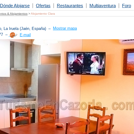
Dónde Alojarse
Ofertas
Restaurantes
Multiaventura
Foro
ntos & Alojamientos
>
Alojamiento Clara
ío, La Iruela (Jaén, España)
–
Mostrar mapa
 77 –
E-mail