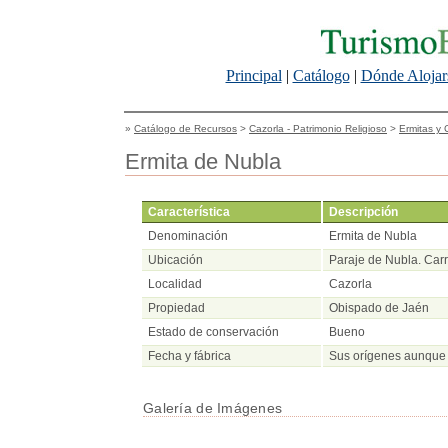
Principal
|
Catálogo
|
Dónde Alojar
»
Catálogo de Recursos
>
Cazorla - Patrimonio Religioso
>
Ermitas y
Ermita de Nubla
Característica
Descripción
Denominación
Ermita de Nubla
Ubicación
Paraje de Nubla. Car
Localidad
Cazorla
Propiedad
Obispado de Jaén
Estado de conservación
Bueno
Fecha y fábrica
Sus orígenes aunque i
Galería de Imágenes