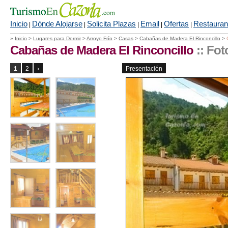
Inicio
Dónde Alojarse
Solicita Plazas
Email
Ofertas
Restauran
|
|
|
|
|
»
Inicio
>
Lugares para Dormir
>
Arroyo Frío
>
Casas
>
Cabañas de Madera El Rinconcillo
>
Cabañas de Madera El Rinconcillo
:: Fot
1
2
›
Presentación