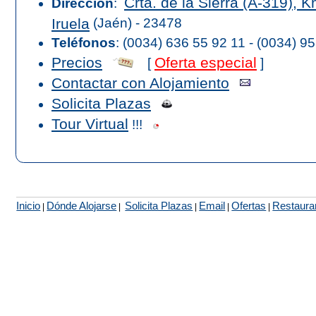
Crta. de la Sierra (A-319), K
Dirección
:
Iruela
(Jaén) - 23478
Teléfonos
:
(0034) 636 55 92 11 - (0034) 9
Precios
Oferta especial
[
]
Contactar con Alojamiento
Solicita Plazas
Tour Virtual
!!!
Inicio
Dónde Alojarse
Solicita Plazas
Email
Ofertas
Restaura
|
|
|
|
|